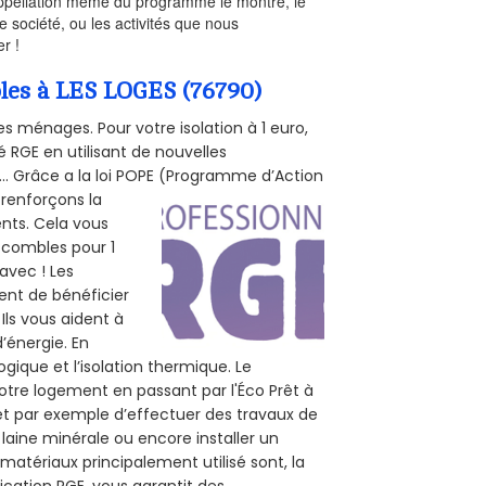
’appellation même du programme le montre, le
 société, ou les activités que nous
r !
bles à LES LOGES (76790)
s ménages. Pour votre isolation à 1 euro,
 RGE en utilisant de nouvelles
e... Grâce a la loi POPE (Programme d’Action
 renforçons la
ents. Cela vous
s combles pour 1
 avec ! Les
tent de bénéficier
Ils vous aident à
d’énergie. En
ogique et l’isolation thermique. Le
otre logement en passant par l'Éco Prêt à
et par exemple d’effectuer des travaux de
 laine minérale ou encore installer un
matériaux principalement utilisé sont, la