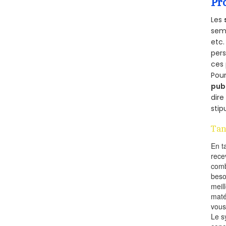
Pr
Les
semb
etc.
per
ces 
Pour
pub
dire
stip
Tan
En t
rece
comb
beso
meil
maté
vous
Le s