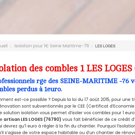
ueil
Isolation pour 1€ Seine Maritime-76
LES LOGES
olation des combles 1 LES LOGES 
ofessionnels rge des SEINE-MARITIME -76 vou
mbles perdus à 1euro.
ent est-ce possible ? Depuis la loi du 17 août 2015, pour une tr
énovation sont subventionnés par le CEE (Certificat d’Economie
e solution isolation vous permet d’isoler vos combles pour 1 e
re
artisan LES LOGES (76790)
vous fait bénéficier de ce crédit d
ui devrez qu’1 euro à régler à la fin du chantier. Pourquoi l’isolati
’il s’agisse de votre espace habitable ou d’un chantier de rénova