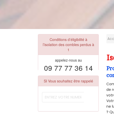
Acc
Conditions d’éligibilité à
l’isolation des combles perdus à
1
Is
appelez-nous au
09 77 77 36 14
Pr
co
SI Vous souhaitez être rappelé
Comm
de r
votr
Vot
ne l
? Qu