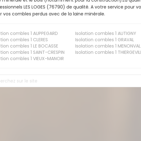
e minérale et le bois (notamment pour la construction).La qualif
essionnels LES LOGES (76790) de qualité. A votre service pour
er vos combles perdus avec de la laine minérale.
ation combles 1
AUPPEGARD
Isolation combles 1
AUTIGNY
ation combles 1
CLERES
Isolation combles 1
GRAVAL
ation combles 1
LE BOCASSE
Isolation combles 1
MENONVAL
ation combles 1
SAINT-CRESPIN
Isolation combles 1
THIERGEVIL
ation combles 1
VIEUX-MANOIR