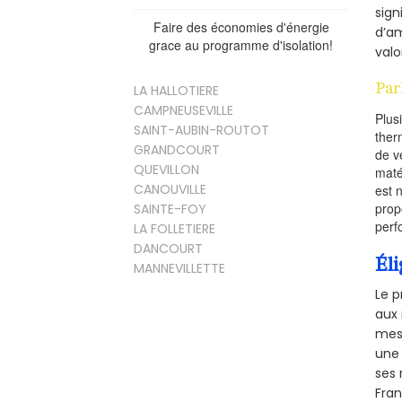
sign
Faire des économies d'énergie
d’am
grace au programme d'isolation!
valo
Par
LA HALLOTIERE
CAMPNEUSEVILLE
Plus
SAINT-AUBIN-ROUTOT
ther
GRANDCOURT
de v
QUEVILLON
maté
CANOUVILLE
est 
prop
SAINTE-FOY
perf
LA FOLLETIERE
DANCOURT
Éli
MANNEVILLETTE
Le p
aux 
mesu
une 
ses 
Fra