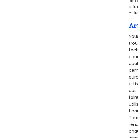
conc
prix 
entr
Ar
Nous
trou
tech
pour
qual
perm
euro
arti
des 
fair
util
fina
Taux
réno
chau