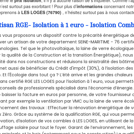
erne le
prix isolation
, il n’y a aucune raison de s’inquiéter. Comme l
n’est surtout pas exorbitant ! Pour plus d’
informations
concernant notre
eprenons à
LES LOGES (76790)
, n’hésitez surtout pas à nous contacte
tisan RGE- Isolation à 1 euro - Isolation Com
 vous proposons un dispositif contre la précarité énergétique de
ver un artisan de votre departement SEINE-MARITIME - 76 certifié
nologies. Tel que le photovoltaïque, la laine de verre écologiqu
 la qualité de la Construction et la
transition Énergétique), nous
ité dans nos constructions et réduisons la sinistralité des bâtim
et aussi de bénéficier du Crédit d'impôt (30%), à l’isolation de
. Et l'Écologie dans tout ça ? L’été arrive et les grandes chaleurs
sans certifié RGE LES LOGES pour l’isolation à 1 euro, vous permet
conseils de professionnels spécialisé dans l’économie d’énergie. 
e baisser la facture en euros par personne, de votre fournisseur 
isant par exemple la ventilation par VMC ou la laine de verre écol
ncement des travaux : Effectuer la rénovation énergétique de v
 Zéro. Grâce au système de la qualification RGE, qui vous perm
vation, d’isolation de vos combles à LES LOGES, en utilisant de la
ffage solaire pour tout le foyer. Garant de l’environnement, les 