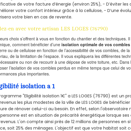
ificative de votre facture d’énergie (environ 25%), - D’éviter le
éliorer votre confort intérieur grâce à la cellulose, - D’une év
risera votre bien en cas de revente.
lez-en avec votre artisan LES LOGES (76790)
ieurs choix s’offrent à vous en fonction du chantier et des techniques. I
mique, comment bénéficier d’une
isolation optimale de vos combles
erre ou de cellulose en fonction de l’accessibilité de vos combles, de l
riau, de la limitation de l’espace. Il vous expliquera les différentes techn
nécessaire ou non de recourir à une dépose de votre toiture, etc. Dans 
oser l’isolation de vos combles perdus en même temps que celui de vot
ormances plus importantes.
gibilité isolation a 1
rogramme "Eligibilité isolation 1€" a LES LOGES (76790) est un
revenus les plus modestes de la ville de LES LOGES de bénéficier
re de rénover celui-ci au besoin. En effet, selon l'observatoire
personne est en situation de précarité énergétique lorsque se
revenus. L'on compte ainsi près de 12 millions de personnes en s
nce, soit 25% des ménages.
L'objectif est que votre habitat soit