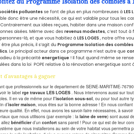
ofitez du Programme Isolation des combles a 
sociétés polluantes
se font de plus en plus nombreuses à
LES 
le donc être une nécessité, ce qui est valable pour tous les cas
 Contrairement aux idées reçues, habiter dans une maison conf
sonnes aisées. Même avec des
revenus modestes
, c’est tout à
personnes-là, et que vous habitiez à
LES LOGES
, notre offre v
 être plus précis, il s’agit du
Programme Isolation des combles 
lics
. Le principal acteur dans ce programme n’est autre que
co
 adieu à la précarité
energetique
! Il faut quand même se rensei
ulées dans la loi POPE relative à la rénovation energetique sont 
t d’avantages à gagner
ant que professionnels sur le departement de SEINE-MARITIME-76790,
voir le label
rge travaux LES LOGES
. Nous intervenons aussi sur tout
les. Il en va de même pour
l’isolation sous-sol
, ou pour tout autre 
in d’
isoler maison
, vous êtes sur la bonne adresse ! En nous confiant
leure qualité. En effet, nous avons les savoir-faire nécessaires, à savoir
riaux que nous utilisons (par exemple : la
laine de verre
) sont aussi de
 allez
bénéficier
d’un
confort
sans pareil ! Pour ce qui est de leur co
ystème que nous installerons au sein de votre habitat vous permettra p