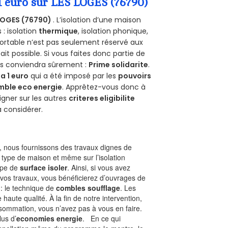
1 euro sur LES LOGES (76790)
LOGES (76790)
. L’isolation d’une maison
 : isolation
thermique
, isolation phonique,
ortable n’est pas seulement réservé aux
 fait possible. Si vous faites donc partie de
ous conviendra sûrement :
Prime solidarite
.
a 1 euro
qui a été imposé par les
pouvoirs
mble eco energie
. Apprêtez-vous donc à
gner sur les autres
criteres eligibilite
à considérer.
 nous fournissons des travaux dignes de
 type de maison et même sur l’isolation
type de
surface isoler
. Ainsi, si vous avez
 vos travaux, vous bénéficierez d’ouvrages de
 : le technique de
combles soufflage
. Les
 haute qualité. À la fin de notre intervention,
nsommation, vous n’avez pas à vous en faire.
lus d’
economies energie
. En ce qui