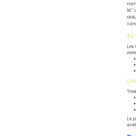
norm
1€" 
rédu
cons
En 
Les 
votr
Qui
Troi
Le p
amél