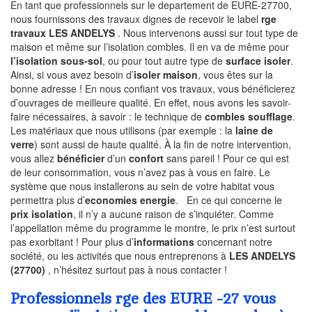
En tant que professionnels sur le departement de EURE-27700,
nous fournissons des travaux dignes de recevoir le label
rge
travaux LES ANDELYS
. Nous intervenons aussi sur tout type de
maison et même sur l’isolation combles. Il en va de même pour
l’isolation sous-sol
, ou pour tout autre type de
surface isoler
.
Ainsi, si vous avez besoin d’
isoler maison
, vous êtes sur la
bonne adresse ! En nous confiant vos travaux, vous bénéficierez
d’ouvrages de meilleure qualité. En effet, nous avons les savoir-
faire nécessaires, à savoir : le technique de
combles soufflage
.
Les matériaux que nous utilisons (par exemple : la
laine de
verre
) sont aussi de haute qualité. À la fin de notre intervention,
vous allez
bénéficier
d’un
confort
sans pareil ! Pour ce qui est
de leur consommation, vous n’avez pas à vous en faire. Le
système que nous installerons au sein de votre habitat vous
permettra plus d’
economies energie
. En ce qui concerne le
prix isolation
, il n’y a aucune raison de s’inquiéter. Comme
l’appellation même du programme le montre, le prix n’est surtout
pas exorbitant ! Pour plus d’
informations
concernant notre
société, ou les activités que nous entreprenons à
LES ANDELYS
(27700)
, n’hésitez surtout pas à nous contacter !
Professionnels rge des EURE -27 vous