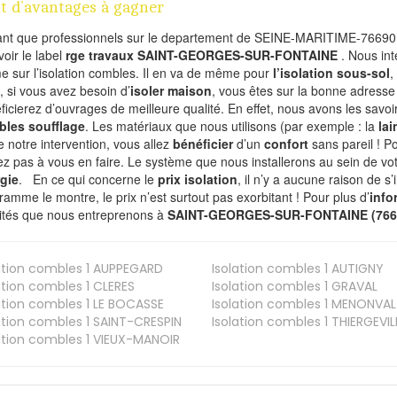
t d’avantages à gagner
ant que professionnels sur le departement de SEINE-MARITIME-76690,
voir le label
rge travaux SAINT-GEORGES-SUR-FONTAINE
. Nous in
 sur l’isolation combles. Il en va de même pour
l’isolation sous-sol
,
i, si vous avez besoin d’
isoler maison
, vous êtes sur la bonne adresse
ficierez d’ouvrages de meilleure qualité. En effet, nous avons les savoir
les soufflage
. Les matériaux que nous utilisons (par exemple : la
lai
de notre intervention, vous allez
bénéficier
d’un
confort
sans pareil ! P
ez pas à vous en faire. Le système que nous installerons au sein de vot
gie
. En ce qui concerne le
prix isolation
, il n’y a aucune raison de 
ramme le montre, le prix n’est surtout pas exorbitant ! Pour plus d’
info
vités que nous entreprenons à
SAINT-GEORGES-SUR-FONTAINE (76
ation combles 1
AUPPEGARD
Isolation combles 1
AUTIGNY
ation combles 1
CLERES
Isolation combles 1
GRAVAL
ation combles 1
LE BOCASSE
Isolation combles 1
MENONVAL
ation combles 1
SAINT-CRESPIN
Isolation combles 1
THIERGEVIL
ation combles 1
VIEUX-MANOIR