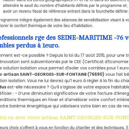
atteindre le seuil du nombre d'habitants définis par le programme et;
avoir un revenu fiscal de référence entrant dans la fourchette définie p
rogramme intègre également des séances de sensibilisation visant à vo
iorer le confort thermique de votre lieu d'habitation.
ofessionnels rge des SEINE-MARITIME -76 vou
mbles perdus à 1euro.
ent est-ce possible ? Depuis la loi du 17 août 2015, pour une tr
énovation sont subventionnés par le CEE (Certificat d’Economie
e solution isolation vous permet d’isoler vos combles pour 1 e
re
artisan SAINT-GEORGES-SUR-FONTAINE (76690)
vous fait b
tion isolation. Vous ne lui devrez qu’1 euro à régler à la fin du cha
dus
est-elle nécessaire ? Qu’il s’agisse de votre espace habitabl
ficier : - D’une diminution significative de votre facture d’énergi
rditions thermiques en hiver et d’améliorer votre confort intérie
otre barème énergétique qui valorisera votre bien en cas de re
lez-en avec votre artisan SAINT-GEORGES-SUR-FON
ieurs choix s’offrent à vous en fonction du chantier et des techniques. I