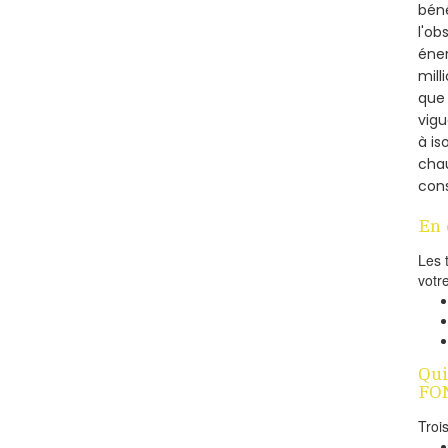
béné
l'ob
éner
mill
que 
vigu
à is
cha
cons
En 
Les 
votr
Qui
FON
Troi