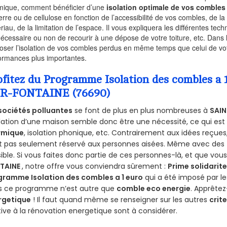
mique, comment bénéficier d’une
isolation optimale de vos combles
erre ou de cellulose en fonction de l’accessibilité de vos combles, de l
riau, de la limitation de l’espace. Il vous expliquera les différentes techn
nécessaire ou non de recourir à une dépose de votre toiture, etc. Dans 
oser l’isolation de vos combles perdus en même temps que celui de vot
ormances plus importantes.
ofitez du Programme Isolation des combles 
R-FONTAINE (76690)
sociétés polluantes
se font de plus en plus nombreuses à
SAI
olation d’une maison semble donc être une nécessité, ce qui est v
rmique
, isolation phonique, etc. Contrairement aux idées reçue
st pas seulement réservé aux personnes aisées. Même avec des
ible. Si vous faites donc partie de ces personnes-là, et que vou
TAINE
, notre offre vous conviendra sûrement :
Prime solidarit
gramme Isolation des combles a 1 euro
qui a été imposé par l
s ce programme n’est autre que
comble eco energie
. Apprêtez
rgetique
! Il faut quand même se renseigner sur les autres
crite
tive à la rénovation energetique sont à considérer.