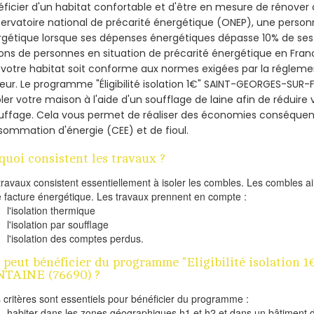
ficier d'un habitat confortable et d'être en mesure de rénover c
servatoire national de précarité énergétique (ONEP), une person
gétique lorsque ses dépenses énergétiques dépasse 10% de ses 
ions de personnes en situation de précarité énergétique en Fra
votre habitat soit conforme aux normes exigées par la régleme
eur. Le programme "Éligibilité isolation 1€" SAINT-GEORGES-SUR
oler votre maison à l'aide d'un soufflage de laine afin de réduire
uffage. Cela vous permet de réaliser des économies conséquent
ommation d'énergie (CEE) et de fioul.
quoi consistent les travaux ?
travaux consistent essentiellement à isoler les combles. Les combles 
e facture énergétique. Les travaux prennent en compte :
l'isolation thermique
l'isolation par soufflage
l'isolation des comptes perdus.
 peut bénéficier du programme "Eligibilité isolation
TAINE (76690) ?
s critères sont essentiels pour bénéficier du programme :
habiter dans les zones géographiques h1 et h2 et dans un bâtiment d