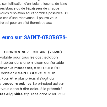
, sur l’utilisation d’un isolant flocons, de laine
a résistance ou de l’épaisseur de chaque
iques d’isolation sol et combles possibles, s’il
le cas d’une rénovation, il pourra vous
re sol pour un effet thermique aux
a 1 euro sur SAINT-GEORGES-
NT-GEORGES-SUR-FONTAINE (76690)
.
alable pour tous les cas : isolation
s, habiter dans une maison confortable
revenus modestes
, c’est tout à fait
s habitiez à
SAINT-GEORGES-SUR-
e
. Pour être plus précis, il s’agit du
es
pouvoirs publics
. Le principal acteur
-vous donc à dire adieu à la précarité
res eligibilite
stipulées dans la loi POPE