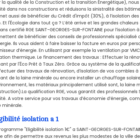
 la qualité de la Construction et la
transition Énergétique), nous
ité dans nos constructions et réduisons la sinistralité des bâtim
et aussi de bénéficier du Crédit d'impôt (30%), à l’isolation de
. Et l'Écologie dans tout ça ? L’été arrive et les grandes chaleurs
sans certifié RGE SAINT-GEORGES-SUR-FONTAINE pour l’isolation à 
ettent de bénéficier des conseils de professionnels spécialisé
ergie. Ils vous aident à faire baisser la facture en euros par per
nisseur d’énergie. En utilisant par exemple la ventilation par VMC
olation thermique. Le financement des travaux : Effectuer la ré
ant par l'Éco Prêt à Taux Zéro. Grâce au système de la qualific
fectuer des travaux de rénovation, d’isolation de vos combles
isant de la laine minérale ou encore installer un chauffage solair
vironnement, les matériaux principalement utilisé sont, la laine
truction).La qualification RGE, vous garantit des professionn
ité. A votre service pour vos travaux d’économie d’énergie, co
e minérale.
gibilité isolation a 1
rogramme "Eligibilité isolation 1€" a SAINT-GEORGES-SUR-FONT
e afin de permettre aux revenus les plus modestes de la ville