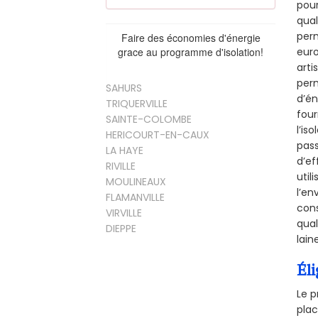
pour
qual
perm
Faire des économies d'énergie
euro
grace au programme d'isolation!
arti
perm
SAHURS
d’én
TRIQUERVILLE
four
SAINTE-COLOMBE
l’is
HERICOURT-EN-CAUX
pass
LA HAYE
d’ef
RIVILLE
util
MOULINEAUX
l’en
FLAMANVILLE
cons
VIRVILLE
qual
DIEPPE
lain
Éli
Le p
plac