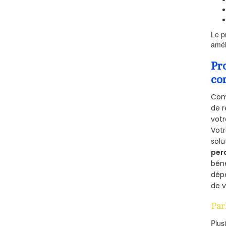
Le p
amél
Pr
co
Comm
de r
votr
Vot
solu
per
béné
dépe
de v
Par
Plus