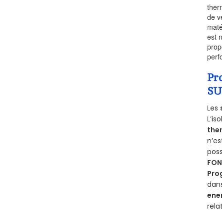
ther
de v
maté
est 
prop
perf
Pr
SU
Les
L’is
the
n’e
poss
FON
Pro
dan
ene
rela