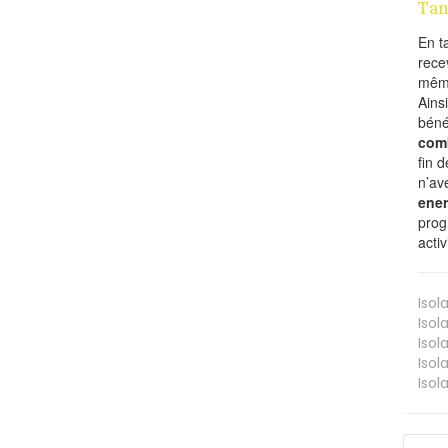
Tan
En t
rece
même
Ains
béné
comb
fin 
n’av
ener
prog
acti
Isol
Isol
Isol
Isol
Isol