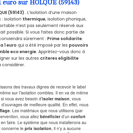
 1 euro sur HOLQUE (59143)
QUE (59143)
. L’isolation d’une maison
 : isolation
thermique
, isolation phonique,
ortable n’est pas seulement réservé aux
 fait possible. Si vous faites donc partie de
s conviendra sûrement :
Prime solidarite
.
a 1 euro
qui a été imposé par les
pouvoirs
mble eco energie
. Apprêtez-vous donc à
gner sur les autres
criteres eligibilite
à considérer.
ssons des travaux dignes de recevoir le label
 même sur l’isolation combles. Il en va de même
, si vous avez besoin d’
isoler maison
, vous
 d’ouvrages de meilleure qualité. En effet, nous
flage
. Les matériaux que nous utilisons (par
ntervention, vous allez
bénéficier
d’un
confort
 en faire. Le système que nous installerons au
i concerne le
prix isolation
, il n’y a aucune