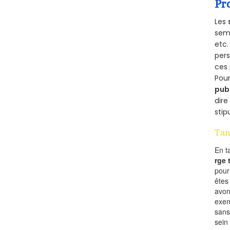
Pr
Les
semb
etc.
per
ces 
Pour
pub
dire
stip
Tan
En t
rge
pou
êtes
avon
exem
sans
sein