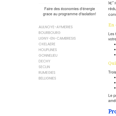
1€" 
Faire des économies d'énergie
rédu
grace au programme d'isolation!
cons
En 
AULNOYE-AYMERIES
BOURBOURG
Les 
LIGNY-EN-CAMBRESIS
votr
OXELAERE
HOUPLINES
GONNELIEU
DECHY
Qui
SECLIN
Troi
RUMEGIES
BELLIGNIES
Le p
amél
Pr