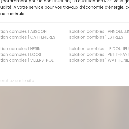
 (notamment pour la construction).La qualification RGE, vous g
ualité. A votre service pour vos travaux d’économie d’énergie
aine minérale.
ation combles 1
ABSCON
Isolation combles 1
ANNOEULLI
ation combles 1
CATTENIERES
Isolation combles 1
ESTREES
ation combles 1
HERIN
Isolation combles 1
LE DOULIEU
ation combles 1
LOOS
Isolation combles 1
PETIT-FAY
ation combles 1
VILLERS-POL
Isolation combles 1
WATTIGNIE