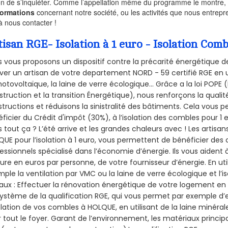
on de s’inquiéter. Comme l’appellation même du programme le montre, le 
formations
concernant notre société, ou les activités que nous entrep
à nous contacter !
tisan RGE- Isolation à 1 euro - Isolation Co
 vous proposons un dispositif contre la précarité énergétique de
ver un artisan de votre departement NORD - 59 certifié RGE en u
hotovoltaïque, la laine de verre écologique... Grâce a la loi POPE
truction et la
transition Énergétique), nous renforçons la quali
tructions et réduisons la sinistralité des bâtiments. Cela vous 
ficier du Crédit d'impôt (30%), à l’isolation des combles pour 1 eu
 tout ça ? L’été arrive et les grandes chaleurs avec ! Les artisans
UE pour l’isolation à 1 euro, vous permettent de bénéficier des 
essionnels spécialisé dans l’économie d’énergie. Ils vous aident à
ure en euros par personne, de votre fournisseur d’énergie. En uti
ple la ventilation par VMC ou la laine de verre écologique et l’
aux : Effectuer la rénovation énergétique de votre logement en 
ystème de la qualification RGE, qui vous permet par exemple d’
olation de vos combles à HOLQUE, en utilisant de la laine minéral
 tout le foyer. Garant de l’environnement, les matériaux principal