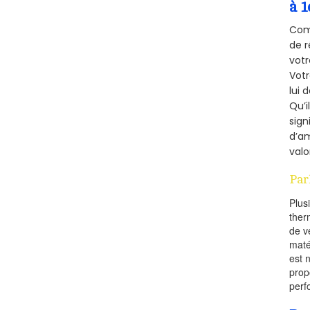
à 1
Comm
de r
votr
Vot
lui 
Qu’i
sign
d’am
valo
Par
Plus
ther
de v
maté
est 
prop
perf