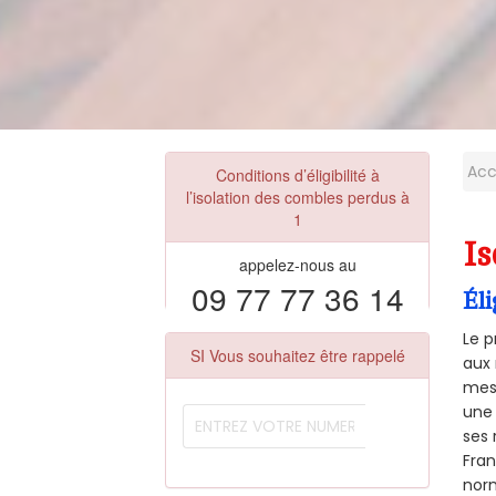
Acc
Conditions d’éligibilité à
l’isolation des combles perdus à
1
Is
appelez-nous au
09 77 77 36 14
Éli
Le p
SI Vous souhaitez être rappelé
aux 
mesu
une 
ses 
Fra
norm