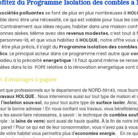
ofitez du Programme Isolation des combles a
sociétés polluantes
se font de plus en plus nombreuses à
HOL
le donc être une nécessité, ce qui est valable pour tous les cas
 Contrairement aux idées reçues, habiter dans une maison conf
sonnes aisées. Même avec des
revenus modestes
, c’est tout à
personnes-là, et que vous habitiez à
HOLQUE
, notre offre vou
 être plus précis, il s’agit du
Programme Isolation des combles 
lics
. Le principal acteur dans ce programme n’est autre que
co
 adieu à la précarité
energetique
! Il faut quand même se rensei
ulées dans la loi POPE relative à la rénovation energetique sont 
t d’avantages à gagner
ant que professionnels sur le departement de NORD-59143, nous fourni
 travaux HOLQUE
. Nous intervenons aussi sur tout type de maison et
r
l’isolation sous-sol
, ou pour tout autre type de
surface isoler
. Ainsi
 sur la bonne adresse ! En nous confiant vos travaux, vous bénéficierez
s les savoir-faire nécessaires, à savoir : le technique de
combles souf
ple : la
laine de verre
) sont aussi de haute qualité. À la fin de notre i
 pareil ! Pour ce qui est de leur consommation, vous n’avez pas à vous
 de votre habitat vous permettra plus d’
economies energie
. En ce qu