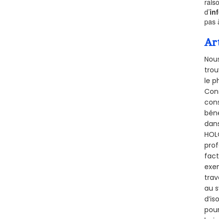
rais
d’
in
pas 
Ar
Nous
trou
le p
Cons
cons
béné
dans
HOLQ
prof
fact
exem
trav
au s
d’is
pour