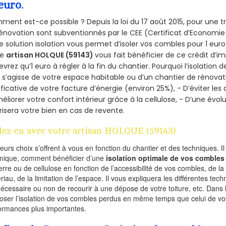
euro.
ent est-ce possible ? Depuis la loi du 17 août 2015, pour une tr
énovation sont subventionnés par le CEE (Certificat d’Economie
e solution isolation vous permet d’isoler vos combles pour 1 e
re
artisan HOLQUE (59143)
vous fait bénéficier de ce crédit d’im
devrez qu’1 euro à régler à la fin du chantier. Pourquoi l’isolation 
l s’agisse de votre espace habitable ou d’un chantier de rénovati
ificative de votre facture d’énergie (environ 25%), - D’éviter le
éliorer votre confort intérieur grâce à la cellulose, - D’une év
risera votre bien en cas de revente.
lez-en avec votre artisan HOLQUE (59143)
ieurs choix s’offrent à vous en fonction du chantier et des techniques. I
mique, comment bénéficier d’une
isolation optimale de vos combles
erre ou de cellulose en fonction de l’accessibilité de vos combles, de l
riau, de la limitation de l’espace. Il vous expliquera les différentes techn
nécessaire ou non de recourir à une dépose de votre toiture, etc. Dans 
oser l’isolation de vos combles perdus en même temps que celui de vot
ormances plus importantes.