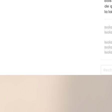
bois
de q
la l
Isol
Isol
Isol
Isol
Isol