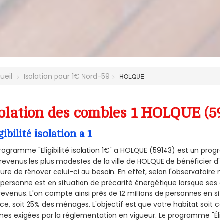
ueil
Isolation pour 1€ Nord-59
HOLQUE
olation des combles 1 HOLQUE (5
gibilité isolation a 1
rogramme "Eligibilité isolation 1€" a HOLQUE (59143) est un pr
revenus les plus modestes de la ville de HOLQUE de bénéficier d'
re de rénover celui-ci au besoin. En effet, selon l'observatoire
personne est en situation de précarité énergétique lorsque se
revenus. L'on compte ainsi près de 12 millions de personnes en s
nce, soit 25% des ménages.
L'objectif est que votre habitat soit
es exigées par la réglementation en vigueur. Le programme "Éligi