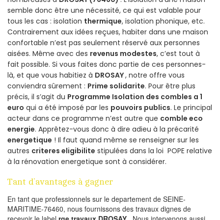
semble donc être une nécessité, ce qui est valable pour
tous les cas : isolation
thermique
, isolation phonique, etc.
Contrairement aux idées reçues, habiter dans une maison
confortable n’est pas seulement réservé aux personnes
aisées. Même avec des
revenus modestes
, c’est tout à
fait possible. Si vous faites donc partie de ces personnes-
là, et que vous habitiez à
DROSAY
, notre offre vous
conviendra sûrement :
Prime solidarite
. Pour être plus
précis, il s’agit du
Programme Isolation des combles a 1
euro
qui a été imposé par les
pouvoirs publics
. Le principal
acteur dans ce programme n’est autre que
comble eco
energie
. Apprêtez-vous donc à dire adieu à la précarité
energetique
! Il faut quand même se renseigner sur les
autres
criteres eligibilite
stipulées dans la loi POPE relative
à la rénovation energetique sont à considérer.
Tant d’avantages à gagner
En tant que professionnels sur le departement de SEINE-
MARITIME-76460, nous fournissons des travaux dignes de
recevoir le label
rge travaux DROSAY
. Nous intervenons aussi