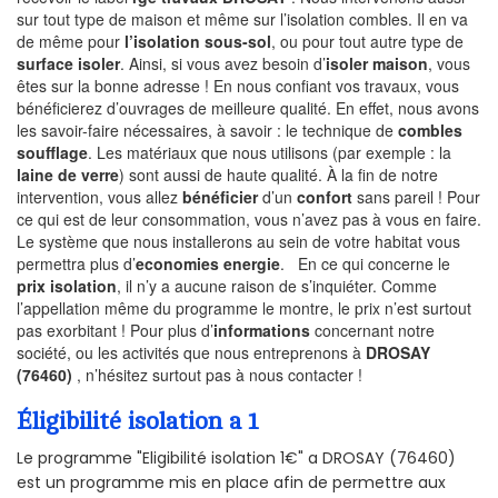
sur tout type de maison et même sur l’isolation combles. Il en va
de même pour
l’isolation sous-sol
, ou pour tout autre type de
surface isoler
. Ainsi, si vous avez besoin d’
isoler maison
, vous
êtes sur la bonne adresse ! En nous confiant vos travaux, vous
bénéficierez d’ouvrages de meilleure qualité. En effet, nous avons
les savoir-faire nécessaires, à savoir : le technique de
combles
soufflage
. Les matériaux que nous utilisons (par exemple : la
laine de verre
) sont aussi de haute qualité. À la fin de notre
intervention, vous allez
bénéficier
d’un
confort
sans pareil ! Pour
ce qui est de leur consommation, vous n’avez pas à vous en faire.
Le système que nous installerons au sein de votre habitat vous
permettra plus d’
economies energie
. En ce qui concerne le
prix isolation
, il n’y a aucune raison de s’inquiéter. Comme
l’appellation même du programme le montre, le prix n’est surtout
pas exorbitant ! Pour plus d’
informations
concernant notre
société, ou les activités que nous entreprenons à
DROSAY
(76460)
, n’hésitez surtout pas à nous contacter !
Éligibilité isolation a 1
Le programme "Eligibilité isolation 1€" a DROSAY (76460)
est un programme mis en place afin de permettre aux