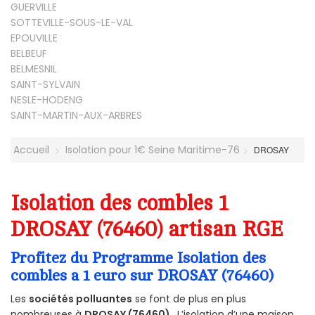
GUERVILLE
SOTTEVILLE-SOUS-LE-VAL
EPOUVILLE
BELBEUF
BELMESNIL
SAINT-SYLVAIN
NESLE-HODENG
SAINT-MARTIN-AUX-ARBRES
Accueil
Isolation pour 1€ Seine Maritime-76
DROSAY
Isolation des combles 1
DROSAY (76460) artisan RGE
Profitez du Programme Isolation des
combles a 1 euro sur DROSAY (76460)
Les
sociétés polluantes
se font de plus en plus
nombreuses à
DROSAY (76460)
. L’isolation d’une maison