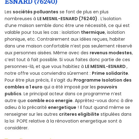
ESNARD (76240)
Les
sociétés polluantes
se font de plus en plus
nombreuses à
LE MESNIL-ESNARD (76240)
. L’isolation
d’une maison semble donc être une nécessité, ce qui est
valable pour tous les cas : isolation
thermique
, isolation
phonique, etc. Contrairement aux idées reçues, habiter
dans une maison confortable n’est pas seulement réservé
aux personnes aisées. Même avec des
revenus modestes
,
c’est tout à fait possible. Si vous faites donc partie de ces
personnes-là, et que vous habitiez à
LE MESNIL-ESNARD
,
notre offre vous conviendra sûrement :
Prime solidarite
.
Pour être plus précis, il s’agit du
Programme Isolation des
combles a 1 euro
qui a été imposé par les
pouvoirs
publics
. Le principal acteur dans ce programme n’est
autre que
comble eco energie
. Apprêtez-vous donc à dire
adieu à la précarité
energetique
! Il faut quand même se
renseigner sur les autres
criteres eligibilite
stipulées dans
la loi POPE relative à la rénovation energetique sont à
considérer.