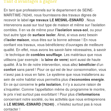
Tant d’avantages à gagner
En tant que professionnels sur le departement de SEINE-
MARITIME-76240, nous fournissons des travaux dignes de
recevoir le label
rge travaux LE MESNIL-ESNARD
. Nous
intervenons aussi sur tout type de maison et même sur l’isolation
combles. Il en va de même pour
l’isolation sous-sol
, ou pour
tout autre type de
surface isoler
. Ainsi, si vous avez besoin
d’
isoler maison
, vous êtes sur la bonne adresse ! En nous
confiant vos travaux, vous bénéficierez d’ouvrages de meilleure
qualité. En effet, nous avons les savoir-faire nécessaires, à savoir
: le technique de
combles soufflage
. Les matériaux que nous
utilisons (par exemple : la
laine de verre
) sont aussi de haute
qualité. À la fin de notre intervention, vous allez
bénéficier
d’un
confort
sans pareil ! Pour ce qui est de leur consommation, vous
n’avez pas à vous en faire. Le système que nous installerons au
sein de votre habitat vous permettra plus d’
economies energie
.
En ce qui concerne le
prix isolation
, il n’y a aucune raison de
s’inquiéter. Comme l’appellation même du programme le montre,
le prix n’est surtout pas exorbitant ! Pour plus d’
informations
concernant notre société, ou les activités que nous entreprenons
à
LE MESNIL-ESNARD (76240)
, n’hésitez surtout pas à nous
contacter !