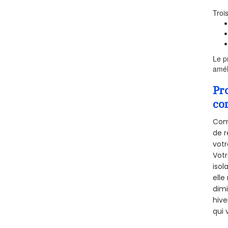
Troi
Le p
amél
Pr
co
Comm
de r
votr
Vot
isol
elle
dimi
hive
qui 