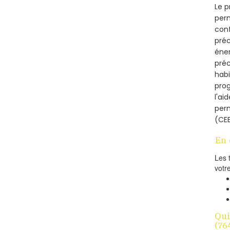
Le p
perm
conf
préc
éner
préc
habi
prog
l'ai
per
(CEE
En 
Les 
votr
Qui
(76