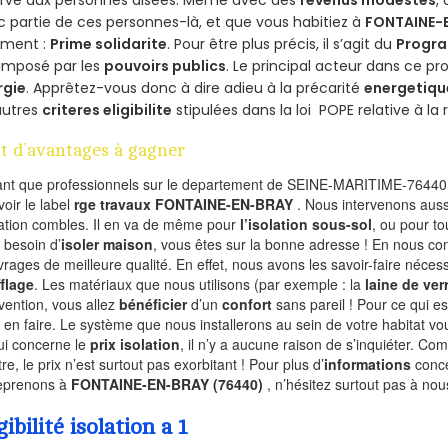
ervé aux personnes aisées. Même avec des
revenus modestes
,
 partie de ces personnes-là, et que vous habitiez à
FONTAINE-
ement :
Prime solidarite
. Pour être plus précis, il s’agit du
Progra
imposé par les
pouvoirs publics
. Le principal acteur dans ce 
rgie
. Apprêtez-vous donc à dire adieu à la précarité
energetiqu
autres
criteres eligibilite
stipulées dans la loi POPE relative à l
t d’avantages à gagner
ant que professionnels sur le departement de SEINE-MARITIME-76440,
voir le label
rge travaux FONTAINE-EN-BRAY
. Nous intervenons auss
olation combles. Il en va de même pour
l’isolation sous-sol
, ou pour t
 besoin d’
isoler maison
, vous êtes sur la bonne adresse ! En nous con
vrages de meilleure qualité. En effet, nous avons les savoir-faire nécess
flage
. Les matériaux que nous utilisons (par exemple : la
laine de ver
rvention, vous allez
bénéficier
d’un
confort
sans pareil ! Pour ce qui e
 en faire. Le système que nous installerons au sein de votre habitat vo
ui concerne le
prix isolation
, il n’y a aucune raison de s’inquiéter. 
re, le prix n’est surtout pas exorbitant ! Pour plus d’
informations
conce
eprenons à
FONTAINE-EN-BRAY (76440)
, n’hésitez surtout pas à nou
gibilité isolation a 1