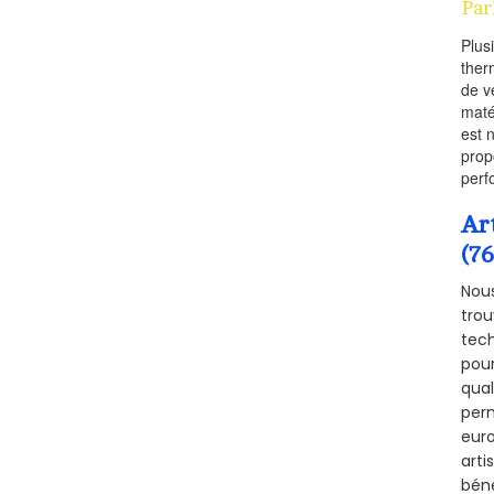
Par
Plus
ther
de v
maté
est 
prop
perf
Ar
(7
Nous
trou
tech
pour
qual
perm
euro
arti
béné