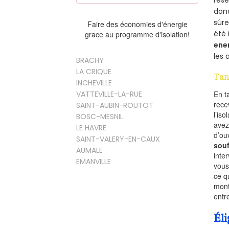
rés
donc
sûr
Faire des économies d'énergie
été 
grace au programme d'isolation!
ene
les 
BRACHY
LA CRIQUE
Tan
INCHEVILLE
VATTEVILLE-LA-RUE
En t
rece
SAINT-AUBIN-ROUTOT
l’is
BOSC-MESNIL
avez
LE HAVRE
d’ou
SAINT-VALERY-EN-CAUX
souf
AUMALE
inte
EMANVILLE
vous
ce q
mont
entr
Éli