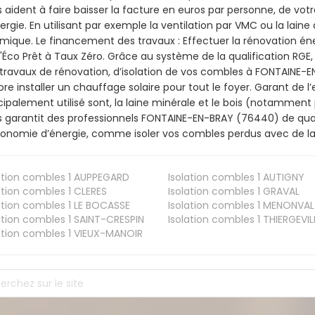
 aident à faire baisser la facture en euros par personne, de votr
ergie. En utilisant par exemple la ventilation par VMC ou la laine 
mique. Le financement des travaux : Effectuer la rénovation é
l'Éco Prêt à Taux Zéro. Grâce au système de la qualification RG
travaux de rénovation, d’isolation de vos combles à FONTAINE-EN-
re installer un chauffage solaire pour tout le foyer. Garant de 
cipalement utilisé sont, la laine minérale et le bois (notamment 
 garantit des professionnels FONTAINE-EN-BRAY (76440) de quali
onomie d’énergie, comme isoler vos combles perdus avec de la 
ation combles 1
AUPPEGARD
Isolation combles 1
AUTIGNY
ation combles 1
CLERES
Isolation combles 1
GRAVAL
ation combles 1
LE BOCASSE
Isolation combles 1
MENONVAL
ation combles 1
SAINT-CRESPIN
Isolation combles 1
THIERGEVIL
ation combles 1
VIEUX-MANOIR