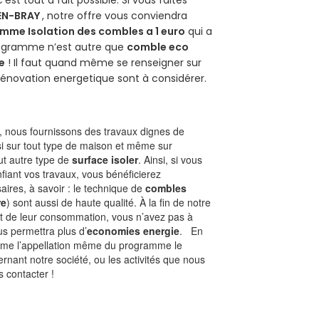
 c’est tout à fait possible. Si vous faites
EN-BRAY
, notre offre vous conviendra
mme Isolation des combles a 1 euro
qui a
programme n’est autre que
comble eco
e
! Il faut quand même se renseigner sur
a rénovation energetique sont à considérer.
 nous fournissons des travaux dignes de
i sur tout type de maison et même sur
out autre type de
surface isoler
. Ainsi, si vous
fiant vos travaux, vous bénéficierez
aires, à savoir : le technique de
combles
re
) sont aussi de haute qualité. À la fin de notre
st de leur consommation, vous n’avez pas à
us permettra plus d’
economies energie
. En
Comme l’appellation même du programme le
rnant notre société, ou les activités que nous
s contacter !