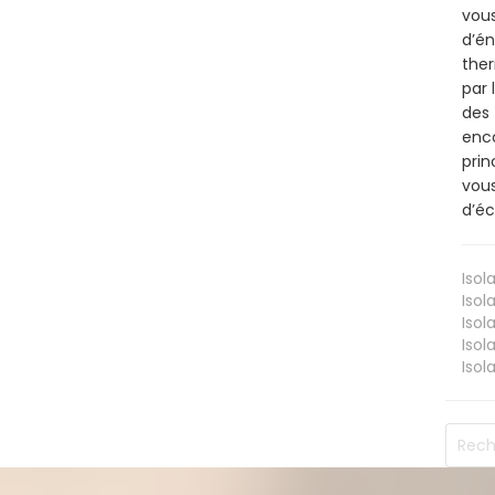
vous
d’én
ther
par 
des 
enco
prin
vous
d’éc
Isol
Isol
Isol
Isol
Isol