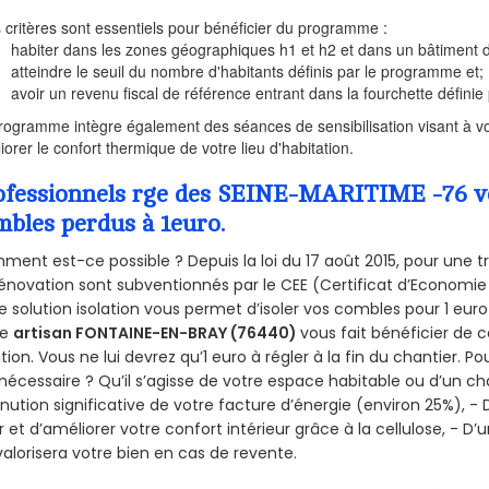
s critères sont essentiels pour bénéficier du programme :
habiter dans les zones géographiques h1 et h2 et dans un bâtiment d
atteindre le seuil du nombre d'habitants définis par le programme et;
avoir un revenu fiscal de référence entrant dans la fourchette définie p
rogramme intègre également des séances de sensibilisation visant à vo
iorer le confort thermique de votre lieu d'habitation.
ofessionnels rge des SEINE-MARITIME -76 vou
mbles perdus à 1euro.
ent est-ce possible ? Depuis la loi du 17 août 2015, pour une tr
énovation sont subventionnés par le CEE (Certificat d’Economie
e solution isolation vous permet d’isoler vos combles pour 1 e
re
artisan FONTAINE-EN-BRAY (76440)
vous fait bénéficier de c
ation. Vous ne lui devrez qu’1 euro à régler à la fin du chantier. Po
 nécessaire ? Qu’il s’agisse de votre espace habitable ou d’un ch
nution significative de votre facture d’énergie (environ 25%), - 
r et d’améliorer votre confort intérieur grâce à la cellulose, -
valorisera votre bien en cas de revente.