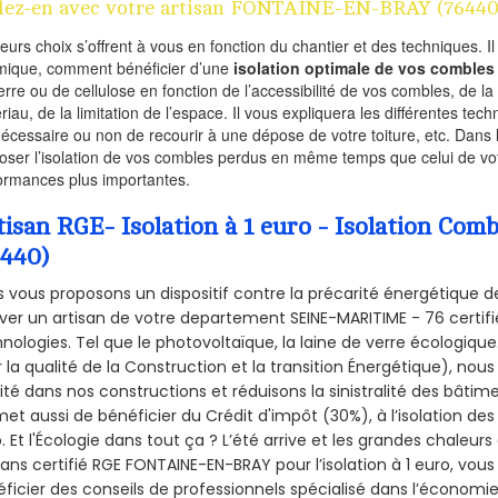
lez-en avec votre artisan FONTAINE-EN-BRAY (76440
ieurs choix s’offrent à vous en fonction du chantier et des techniques. I
mique, comment bénéficier d’une
isolation optimale de vos combles
erre ou de cellulose en fonction de l’accessibilité de vos combles, de l
riau, de la limitation de l’espace. Il vous expliquera les différentes techn
nécessaire ou non de recourir à une dépose de votre toiture, etc. Dans 
oser l’isolation de vos combles perdus en même temps que celui de vot
ormances plus importantes.
tisan RGE- Isolation à 1 euro - Isolation 
6440)
 vous proposons un dispositif contre la précarité énergétique de
ver un artisan de votre departement SEINE-MARITIME - 76 certifié
nologies. Tel que le photovoltaïque, la laine de verre écologiqu
 la qualité de la Construction et la
transition Énergétique), nous
ité dans nos constructions et réduisons la sinistralité des bâtim
et aussi de bénéficier du Crédit d'impôt (30%), à l’isolation de
. Et l'Écologie dans tout ça ? L’été arrive et les grandes chaleurs
sans certifié RGE FONTAINE-EN-BRAY pour l’isolation à 1 euro, vo
ficier des conseils de professionnels spécialisé dans l’économie 