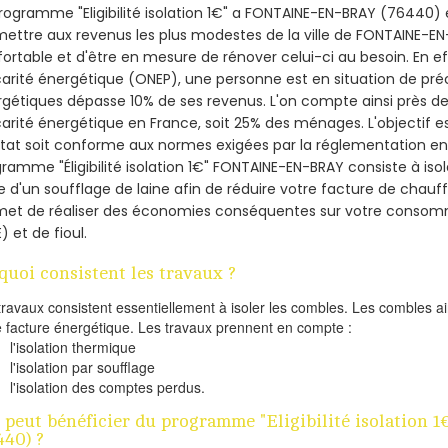
rogramme "Eligibilité isolation 1€" a FONTAINE-EN-BRAY (76440
ettre aux revenus les plus modestes de la ville de FONTAINE-EN
ortable et d'être en mesure de rénover celui-ci au besoin. En eff
arité énergétique (ONEP), une personne est en situation de pré
gétiques dépasse 10% de ses revenus. L'on compte ainsi près de 
arité énergétique en France, soit 25% des ménages.
L'objectif 
tat soit conforme aux normes exigées par la réglementation en 
ramme "Éligibilité isolation 1€" FONTAINE-EN-BRAY consiste à iso
de d'un soufflage de laine afin de réduire votre facture de chauf
met de réaliser des économies conséquentes sur votre consom
) et de fioul.
quoi consistent les travaux ?
travaux consistent essentiellement à isoler les combles. Les combles 
e facture énergétique. Les travaux prennent en compte :
l'isolation thermique
l'isolation par soufflage
l'isolation des comptes perdus.
 peut bénéficier du programme "Eligibilité isolatio
440) ?