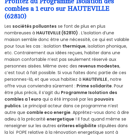
Profitez du Programme Isolation des
combles a 1 euro sur HAUTEVILLE
(62810)
Les
sociétés polluantes
se font de plus en plus
nombreuses à
HAUTEVILLE (62810)
. L’isolation d’une
maison semble donc être une nécessité, ce qui est valable
pour tous les cas : isolation
thermique
, isolation phonique,
etc. Contrairement aux idées reçues, habiter dans une
maison confortable n’est pas seulement réservé aux
personnes aisées. Même avec des
revenus modestes
,
c’est tout à fait possible. Si vous faites donc partie de ces
personnes-là, et que vous habitiez à
HAUTEVILLE
, notre
offre vous conviendra sûrement :
Prime solidarite
. Pour
être plus précis, il s’agit du
Programme Isolation des
combles a 1 euro
qui a été imposé par les
pouvoirs
publics
. Le principal acteur dans ce programme n’est
autre que
comble eco energie
. Apprêtez-vous donc à dire
adieu à la précarité
energetique
! Il faut quand même se
renseigner sur les autres
criteres eligibilite
stipulées dans
la loi POPE relative à la rénovation energetique sont à