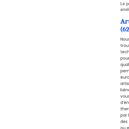
Le p
amél
Ar
(62
Nous
trou
tech
pour
qual
perm
euro
arti
béné
vous
d’én
ther
par 
des 
ou e