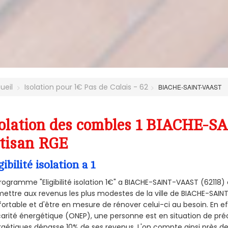
ueil
Isolation pour 1€ Pas de Calais - 62
BIACHE-SAINT-VAAST
olation des combles 1 BIACHE-S
tisan RGE
gibilité isolation a 1
rogramme "Eligibilité isolation 1€" a BIACHE-SAINT-VAAST (6211
ettre aux revenus les plus modestes de la ville de BIACHE-SAIN
ortable et d'être en mesure de rénover celui-ci au besoin. En eff
arité énergétique (ONEP), une personne est en situation de pré
gétiques dépasse 10% de ses revenus. L'on compte ainsi près de 