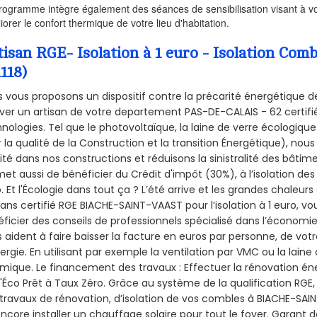
rogramme intègre également des séances de sensibilisation visant à vo
iorer le confort thermique de votre lieu d'habitation.
tisan RGE- Isolation à 1 euro - Isolation 
118)
 vous proposons un dispositif contre la précarité énergétique de
ver un artisan de votre departement PAS-DE-CALAIS - 62 certifié
nologies. Tel que le photovoltaïque, la laine de verre écologiqu
 la qualité de la Construction et la
transition Énergétique), nous
ité dans nos constructions et réduisons la sinistralité des bâtim
et aussi de bénéficier du Crédit d'impôt (30%), à l’isolation de
. Et l'Écologie dans tout ça ? L’été arrive et les grandes chaleurs
sans certifié RGE BIACHE-SAINT-VAAST pour l’isolation à 1 euro, 
ficier des conseils de professionnels spécialisé dans l’économie 
 aident à faire baisser la facture en euros par personne, de votr
ergie. En utilisant par exemple la ventilation par VMC ou la laine 
mique. Le financement des travaux : Effectuer la rénovation é
l'Éco Prêt à Taux Zéro. Grâce au système de la qualification RG
travaux de rénovation, d’isolation de vos combles à BIACHE-SAINT
ncore installer un chauffage solaire pour tout le foyer. Garant 