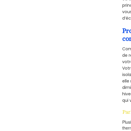
prin
vous
d’éc
Pr
co
Comm
de r
votr
Vot
isol
elle
dimi
hive
qui 
Par
Plus
ther