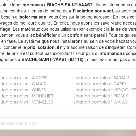
voir le label
rge travaux BIACHE-SAINT-VAAST
. Nous intervenons au
olation combles. Il en va de même pour
l’isolation sous-sol
, ou pour t
 besoin d’
isoler maison
, vous êtes sur la bonne adresse ! En nous con
vrages de meilleure qualité. En effet, nous avons les savoir-faire nécess
flage
. Les matériaux que nous utilisons (par exemple : la
laine de ver
rvention, vous allez
bénéficier
d’un
confort
sans pareil ! Pour ce qui e
 en faire. Le système que nous installerons au sein de votre habitat vo
ui concerne le
prix isolation
, il n’y a aucune raison de s’inquiéter. 
re, le prix n’est surtout pas exorbitant ! Pour plus d’
informations
conce
eprenons à
BIACHE-SAINT-VAAST (62118)
, n’hésitez surtout pas à n
ation combles 1
ANDRES
Isolation combles 1
BARALLE
ation combles 1
CALAIS
Isolation combles 1
CARLY
ation combles 1
GUINES
Isolation combles 1
HERICOUR
ation combles 1
MONCHIET
Isolation combles 1
PRESSY
ation combles 1
VERMELLES
Isolation combles 1
WAILLY