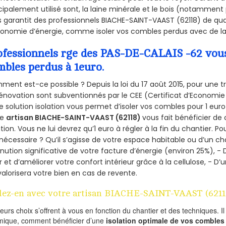
cipalement utilisé sont, la laine minérale et le bois (notamment 
 garantit des professionnels BIACHE-SAINT-VAAST (62118) de qual
onomie d’énergie, comme isoler vos combles perdus avec de la 
ofessionnels rge des PAS-DE-CALAIS -62 vous 
mbles perdus à 1euro.
ent est-ce possible ? Depuis la loi du 17 août 2015, pour une tr
énovation sont subventionnés par le CEE (Certificat d’Economie
e solution isolation vous permet d’isoler vos combles pour 1 e
re
artisan BIACHE-SAINT-VAAST (62118)
vous fait bénéficier de 
ation. Vous ne lui devrez qu’1 euro à régler à la fin du chantier. Po
 nécessaire ? Qu’il s’agisse de votre espace habitable ou d’un ch
nution significative de votre facture d’énergie (environ 25%), - 
r et d’améliorer votre confort intérieur grâce à la cellulose, -
valorisera votre bien en cas de revente.
lez-en avec votre artisan BIACHE-SAINT-VAAST (6211
ieurs choix s’offrent à vous en fonction du chantier et des techniques. I
mique, comment bénéficier d’une
isolation optimale de vos combles