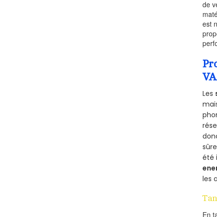
de v
maté
est 
prop
perf
Pr
VA
Les
mais
phon
rés
donc
sûr
été 
ene
les 
Tan
En t