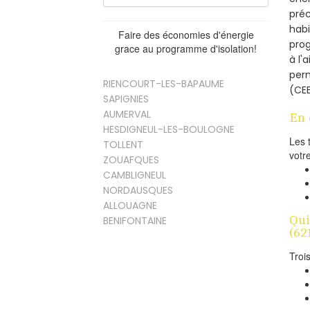
préc
habi
Faire des économies d'énergie
prog
grace au programme d'isolation!
à l'
per
RIENCOURT-LES-BAPAUME
(CEE
SAPIGNIES
AUMERVAL
En 
HESDIGNEUL-LES-BOULOGNE
Les 
TOLLENT
votr
ZOUAFQUES
CAMBLIGNEUL
NORDAUSQUES
ALLOUAGNE
Qui
BENIFONTAINE
(62
Troi