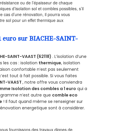
a résistance ou de l’épaisseur de chaque
iques d’isolation sol et combles possibles, s’il
le cas d’une rénovation, il pourra vous
re sol pour un effet thermique aux
a 1 euro sur BIACHE-SAINT-
HE-SAINT-VAAST (62118)
. L’isolation d’une
les cas : isolation
thermique
, isolation
aison confortable n’est pas seulement
 c’est tout à fait possible. Si vous faites
INT-VAAST
, notre offre vous conviendra
mme Isolation des combles a 1 euro
qui a
programme n’est autre que
comble eco
e
! Il faut quand même se renseigner sur
a rénovation energetique sont à considérer.
ous fournissons des travaux dignes de