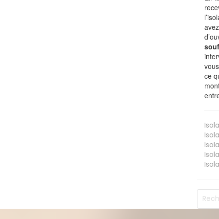
rece
l’is
avez
d’ou
souf
inte
vous
ce q
mont
entr
Isol
Isol
Isol
Isol
Isol