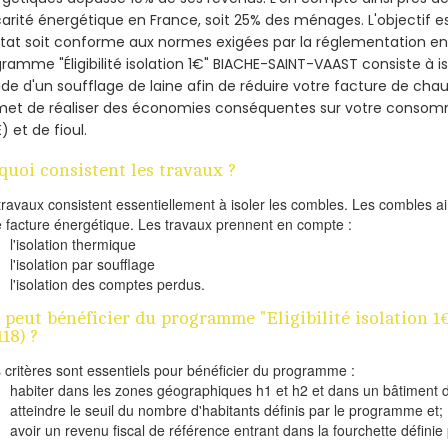
arité énergétique en France, soit 25% des ménages.
L'objectif 
tat soit conforme aux normes exigées par la réglementation en 
ramme "Éligibilité isolation 1€" BIACHE-SAINT-VAAST consiste à i
aide d'un soufflage de laine afin de réduire votre facture de cha
met de réaliser des économies conséquentes sur votre consom
) et de fioul.
quoi consistent les travaux ?
travaux consistent essentiellement à isoler les combles. Les combles 
e facture énergétique. Les travaux prennent en compte :
l'isolation thermique
l'isolation par soufflage
l'isolation des comptes perdus.
 peut bénéficier du programme "Eligibilité isolation
118) ?
s critères sont essentiels pour bénéficier du programme :
habiter dans les zones géographiques h1 et h2 et dans un bâtiment d
atteindre le seuil du nombre d'habitants définis par le programme et;
avoir un revenu fiscal de référence entrant dans la fourchette définie p