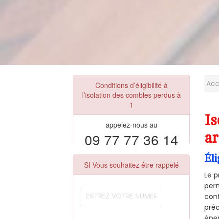
Acc
Conditions d’éligibilité à
l’isolation des combles perdus à
1
Is
appelez-nous au
09 77 77 36 14
ar
Éli
SI Vous souhaitez être rappelé
Le p
perm
conf
préc
éner