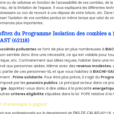
erre ou de cellulose en fonction de l’accessibilité de vos combles, de l
riau, de la limitation de l’espace. Il vous expliquera les différentes techn
nécessaire ou non de recourir à une dépose de votre toiture, etc. Dans 
oser l’isolation de vos combles perdus en même temps que celui de vot
ormances plus importantes.
ofitez du Programme Isolation des combles 
AST (62118)
sociétés polluantes
se font de plus en plus nombreuses à
BIAC
on semble donc être une nécessité, ce qui est valable pour tous 
ique, etc. Contrairement aux idées reçues, habiter dans une m
ervé aux personnes aisées. Même avec des
revenus modestes
,
 partie de ces personnes-là, et que vous habitiez à
BIACHE-SA
ement :
Prime solidarite
. Pour être plus précis, il s’agit du
Progra
imposé par les
pouvoirs publics
. Le principal acteur dans ce 
rgie
. Apprêtez-vous donc à dire adieu à la précarité
energetiqu
autres
criteres eligibilite
stipulées dans la loi POPE relative à l
t d’avantages à gagner
ant que professionnels sur le departement de PAS-DE-CALAIS-62118, n