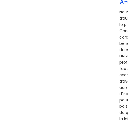
Ar
Nous
trou
le p
Cons
cons
béné
dans
LINS
prof
fact
exem
trav
au s
d’is
pour
bois
de q
la l