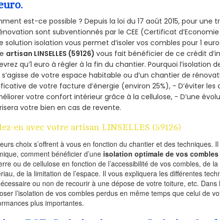
euro.
ent est-ce possible ? Depuis la loi du 17 août 2015, pour une tr
énovation sont subventionnés par le CEE (Certificat d’Economie
e solution isolation vous permet d’isoler vos combles pour 1 e
re
artisan LINSELLES (59126)
vous fait bénéficier de ce crédit d’i
devrez qu’1 euro à régler à la fin du chantier. Pourquoi l’isolation 
l s’agisse de votre espace habitable ou d’un chantier de rénovati
ificative de votre facture d’énergie (environ 25%), - D’éviter le
éliorer votre confort intérieur grâce à la cellulose, - D’une év
risera votre bien en cas de revente.
lez-en avec votre artisan LINSELLES (59126)
ieurs choix s’offrent à vous en fonction du chantier et des techniques. I
mique, comment bénéficier d’une
isolation optimale de vos combles
erre ou de cellulose en fonction de l’accessibilité de vos combles, de l
riau, de la limitation de l’espace. Il vous expliquera les différentes techn
nécessaire ou non de recourir à une dépose de votre toiture, etc. Dans 
oser l’isolation de vos combles perdus en même temps que celui de vot
ormances plus importantes.