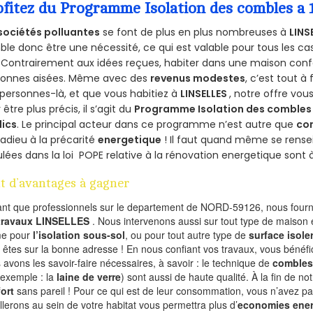
ofitez du Programme Isolation des combles a 
sociétés polluantes
se font de plus en plus nombreuses à
LINS
le donc être une nécessité, ce qui est valable pour tous les cas
 Contrairement aux idées reçues, habiter dans une maison conf
sonnes aisées. Même avec des
revenus modestes
, c’est tout à
personnes-là, et que vous habitiez à
LINSELLES
, notre offre vo
 être plus précis, il s’agit du
Programme Isolation des combles 
lics
. Le principal acteur dans ce programme n’est autre que
co
 adieu à la précarité
energetique
! Il faut quand même se rensei
ulées dans la loi POPE relative à la rénovation energetique sont 
t d’avantages à gagner
ant que professionnels sur le departement de NORD-59126, nous fourni
 travaux LINSELLES
. Nous intervenons aussi sur tout type de maison e
e pour
l’isolation sous-sol
, ou pour tout autre type de
surface isole
 êtes sur la bonne adresse ! En nous confiant vos travaux, vous bénéfic
 avons les savoir-faire nécessaires, à savoir : le technique de
combles
 exemple : la
laine de verre
) sont aussi de haute qualité. À la fin de no
ort
sans pareil ! Pour ce qui est de leur consommation, vous n’avez p
allerons au sein de votre habitat vous permettra plus d’
economies ener