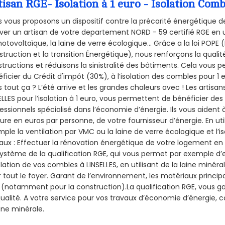
tisan RGE- Isolation à 1 euro - Isolation Com
 vous proposons un dispositif contre la précarité énergétique de
ver un artisan de votre departement NORD - 59 certifié RGE en u
hotovoltaïque, la laine de verre écologique... Grâce a la loi POPE
truction et la
transition Énergétique), nous renforçons la quali
tructions et réduisons la sinistralité des bâtiments. Cela vous 
ficier du Crédit d'impôt (30%), à l’isolation des combles pour 1 eu
 tout ça ? L’été arrive et les grandes chaleurs avec ! Les artisans
ELLES pour l’isolation à 1 euro, vous permettent de bénéficier des
essionnels spécialisé dans l’économie d’énergie. Ils vous aident à
ure en euros par personne, de votre fournisseur d’énergie. En uti
ple la ventilation par VMC ou la laine de verre écologique et l’
aux : Effectuer la rénovation énergétique de votre logement en 
ystème de la qualification RGE, qui vous permet par exemple d’
olation de vos combles à LINSELLES, en utilisant de la laine minér
 tout le foyer. Garant de l’environnement, les matériaux principal
 (notamment pour la construction).La qualification RGE, vous gar
ualité. A votre service pour vos travaux d’économie d’énergie
aine minérale.