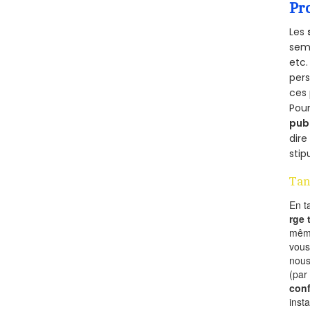
Pr
Les
semb
etc.
per
ces 
Pour
pub
dire
stip
Tan
En t
rge
mêm
vous
nous
(par
conf
inst