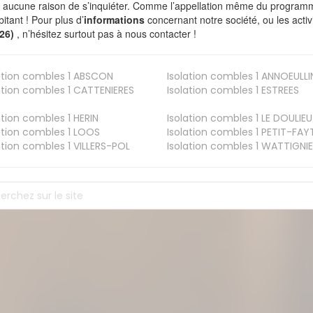
a aucune raison de s’inquiéter. Comme l’appellation même du programme 
bitant ! Pour plus d’
informations
concernant notre société, ou les act
126)
, n’hésitez surtout pas à nous contacter !
ation combles 1
ABSCON
Isolation combles 1
ANNOEULLI
ation combles 1
CATTENIERES
Isolation combles 1
ESTREES
ation combles 1
HERIN
Isolation combles 1
LE DOULIEU
ation combles 1
LOOS
Isolation combles 1
PETIT-FAY
ation combles 1
VILLERS-POL
Isolation combles 1
WATTIGNIE