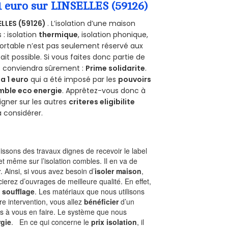
1 euro sur LINSELLES (59126)
ELLES (59126)
. L’isolation d’une maison
 : isolation
thermique
, isolation phonique,
ortable n’est pas seulement réservé aux
 fait possible. Si vous faites donc partie de
us conviendra sûrement :
Prime solidarite
.
a 1 euro
qui a été imposé par les
pouvoirs
mble eco energie
. Apprêtez-vous donc à
gner sur les autres
criteres eligibilite
à considérer.
ssons des travaux dignes de recevoir le label
t même sur l’isolation combles. Il en va de
r
. Ainsi, si vous avez besoin d’
isoler maison
,
ierez d’ouvrages de meilleure qualité. En effet,
 soufflage
. Les matériaux que nous utilisons
tre intervention, vous allez
bénéficier
d’un
as à vous en faire. Le système que nous
gie
. En ce qui concerne le
prix isolation
, il