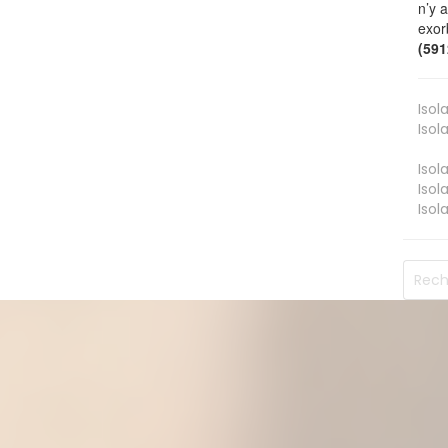
n’y 
exor
(59
Isol
Isol
Isol
Isol
Isol