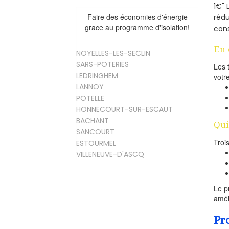
1€" 
Faire des économies d'énergie
rédu
grace au programme d'isolation!
cons
En 
NOYELLES-LES-SECLIN
SARS-POTERIES
Les 
LEDRINGHEM
votr
LANNOY
POTELLE
HONNECOURT-SUR-ESCAUT
BACHANT
Qui
SANCOURT
Troi
ESTOURMEL
VILLENEUVE-D'ASCQ
Le p
amél
Pr