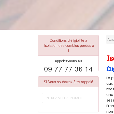
Acc
Conditions d’éligibilité à
l’isolation des combles perdus à
1
Is
appelez-nous au
09 77 77 36 14
Éli
Le p
SI Vous souhaitez être rappelé
aux 
mesu
une 
ses 
Fra
norm