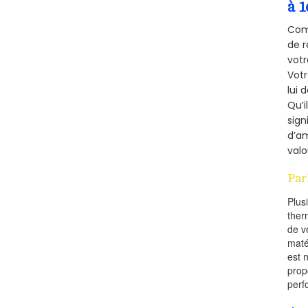
à 1
Comm
de r
votr
Vot
lui 
Qu’i
sign
d’am
valo
Par
Plus
ther
de v
maté
est 
prop
perf