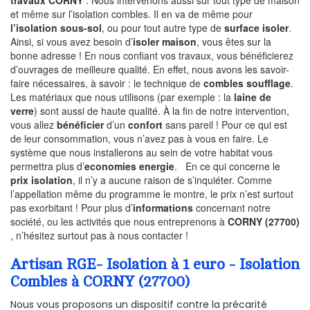
travaux CORNY
. Nous intervenons aussi sur tout type de maison
et même sur l’isolation combles. Il en va de même pour
l’isolation sous-sol
, ou pour tout autre type de
surface isoler
.
Ainsi, si vous avez besoin d’
isoler maison
, vous êtes sur la
bonne adresse ! En nous confiant vos travaux, vous bénéficierez
d’ouvrages de meilleure qualité. En effet, nous avons les savoir-
faire nécessaires, à savoir : le technique de
combles soufflage
.
Les matériaux que nous utilisons (par exemple : la
laine de
verre
) sont aussi de haute qualité. À la fin de notre intervention,
vous allez
bénéficier
d’un
confort
sans pareil ! Pour ce qui est
de leur consommation, vous n’avez pas à vous en faire. Le
système que nous installerons au sein de votre habitat vous
permettra plus d’
economies energie
. En ce qui concerne le
prix isolation
, il n’y a aucune raison de s’inquiéter. Comme
l’appellation même du programme le montre, le prix n’est surtout
pas exorbitant ! Pour plus d’
informations
concernant notre
société, ou les activités que nous entreprenons à
CORNY (27700)
, n’hésitez surtout pas à nous contacter !
Artisan RGE- Isolation à 1 euro - Isolation
Combles à CORNY (27700)
Nous vous proposons un dispositif contre la précarité