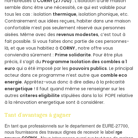
nombreuses à
CORNY (27700)
. L’isolation d’une maison
semble donc être une nécessité, ce qui est valable pour
tous les cas : isolation
thermique
, isolation phonique, etc.
Contrairement aux idées reçues, habiter dans une maison
confortable n’est pas seulement réservé aux personnes
aisées. Même avec des
revenus modestes
, c’est tout à
fait possible. Si vous faites donc partie de ces personnes-
là, et que vous habitiez à
CORNY
, notre offre vous
conviendra sûrement :
Prime solidarite
. Pour être plus
précis, il s’agit du
Programme Isolation des combles a 1
euro
qui a été imposé par les
pouvoirs publics
. Le principal
acteur dans ce programme n’est autre que
comble eco
energie
. Apprêtez-vous donc à dire adieu à la précarité
energetique
! Il faut quand même se renseigner sur les
autres
criteres eligibilite
stipulées dans la loi POPE relative
à la rénovation energetique sont à considérer.
Tant d’avantages à gagner
En tant que professionnels sur le departement de EURE-27700,
nous fournissons des travaux dignes de recevoir le label
rge