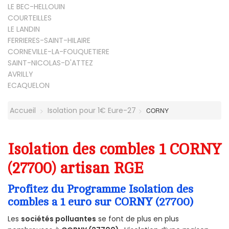
LE BEC-HELLOUIN
COURTEILLES
LE LANDIN
FERRIERES-SAINT-HILAIRE
CORNEVILLE-LA-FOUQUETIERE
SAINT-NICOLAS-D'ATTEZ
AVRILLY
ECAQUELON
Accueil
Isolation pour 1€ Eure-27
CORNY
Isolation des combles 1 CORNY
(27700) artisan RGE
Profitez du Programme Isolation des
combles a 1 euro sur CORNY (27700)
Les
sociétés polluantes
se font de plus en plus