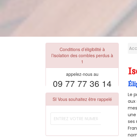
Acc
Conditions d’éligibilité à
l’isolation des combles perdus à
1
Is
appelez-nous au
09 77 77 36 14
Éli
Le p
SI Vous souhaitez être rappelé
aux 
mesu
une 
ses 
Fra
norm