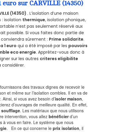
 1 euro sur CARVILLE (14350)
ILLE (14350)
. L’isolation d’une maison
 : isolation
thermique
, isolation phonique,
ortable n’est pas seulement réservé aux
 fait possible. Si vous faites donc partie de
us conviendra sûrement :
Prime solidarite
.
a 1 euro
qui a été imposé par les
pouvoirs
mble eco energie
. Apprêtez-vous donc à
gner sur les autres
criteres eligibilite
à considérer.
ournissons des travaux dignes de recevoir le
son et même sur l’isolation combles. Il en va de
r
. Ainsi, si vous avez besoin d’
isoler maison
,
ierez d’ouvrages de meilleure qualité. En effet,
 soufflage
. Les matériaux que nous utilisons
tre intervention, vous allez
bénéficier
d’un
as à vous en faire. Le système que nous
gie
. En ce qui concerne le
prix isolation
, il