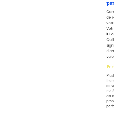
pe
Comm
de r
votr
Vot
lui 
Qu’i
sign
d’am
valo
Par
Plus
ther
de v
maté
est 
prop
perf