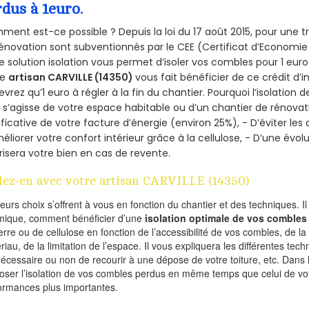
rdus à 1euro.
ent est-ce possible ? Depuis la loi du 17 août 2015, pour une tr
énovation sont subventionnés par le CEE (Certificat d’Economie
e solution isolation vous permet d’isoler vos combles pour 1 e
re
artisan CARVILLE (14350)
vous fait bénéficier de ce crédit d’i
devrez qu’1 euro à régler à la fin du chantier. Pourquoi l’isolation 
l s’agisse de votre espace habitable ou d’un chantier de rénovati
ificative de votre facture d’énergie (environ 25%), - D’éviter le
éliorer votre confort intérieur grâce à la cellulose, - D’une év
risera votre bien en cas de revente.
lez-en avec votre artisan CARVILLE (14350)
ieurs choix s’offrent à vous en fonction du chantier et des techniques. I
mique, comment bénéficier d’une
isolation optimale de vos combles
erre ou de cellulose en fonction de l’accessibilité de vos combles, de l
riau, de la limitation de l’espace. Il vous expliquera les différentes techn
nécessaire ou non de recourir à une dépose de votre toiture, etc. Dans 
oser l’isolation de vos combles perdus en même temps que celui de vot
ormances plus importantes.