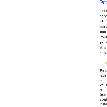
Pr
Les
semb
etc.
per
ces 
Pour
pub
dire
stip
Tan
En t
labe
mêm
vous
nous
(par
conf
inst