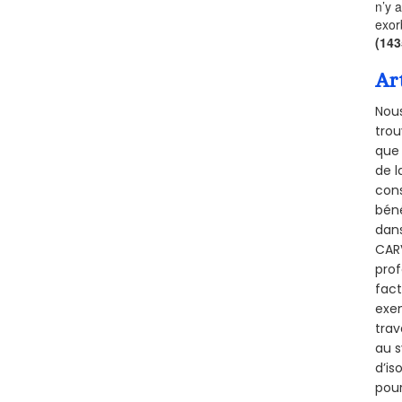
n’y 
exor
(14
Ar
Nous
trou
que 
de l
cons
béné
dans
CARV
prof
fact
exem
trav
au s
d’is
pour