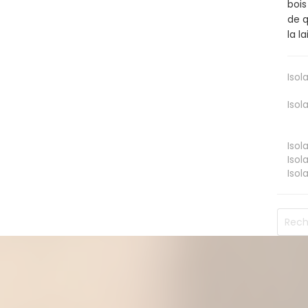
bois
de q
la l
Isol
Isol
Isol
Isol
Isol