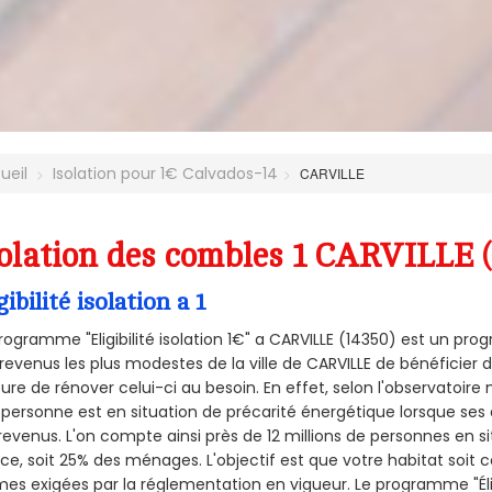
ueil
Isolation pour 1€ Calvados-14
CARVILLE
olation des combles 1 CARVILLE 
gibilité isolation a 1
rogramme "Eligibilité isolation 1€" a CARVILLE (14350) est un p
revenus les plus modestes de la ville de CARVILLE de bénéficier d
re de rénover celui-ci au besoin. En effet, selon l'observatoire
personne est en situation de précarité énergétique lorsque se
revenus. L'on compte ainsi près de 12 millions de personnes en s
nce, soit 25% des ménages.
L'objectif est que votre habitat soit
es exigées par la réglementation en vigueur. Le programme "Éligi