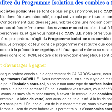
ofitez du Programme Isolation des combles a
sociétés polluantes
se font de plus en plus nombreuses à
CARV
le donc être une nécessité, ce qui est valable pour tous les cas
 Contrairement aux idées reçues, habiter dans une maison conf
sonnes aisées. Même avec des
revenus modestes
, c’est tout à
personnes-là, et que vous habitiez à
CARVILLE
, notre offre vo
 être plus précis, il s’agit du
Programme Isolation des combles 
lics
. Le principal acteur dans ce programme n’est autre que
co
 adieu à la précarité
energetique
! Il faut quand même se rensei
ulées dans la loi POPE relative à la rénovation energetique sont 
t d’avantages à gagner
ant que professionnels sur le departement de CALVADOS-14350, nous f
l
rge travaux CARVILLE
. Nous intervenons aussi sur tout type de mai
e pour
l’isolation sous-sol
, ou pour tout autre type de
surface isole
 êtes sur la bonne adresse ! En nous confiant vos travaux, vous bénéfic
 avons les savoir-faire nécessaires, à savoir : le technique de
combles
 exemple : la
laine de verre
) sont aussi de haute qualité. À la fin de no
ort
sans pareil ! Pour ce qui est de leur consommation, vous n’avez p
allerons au sein de votre habitat vous permettra plus d’
economies ener