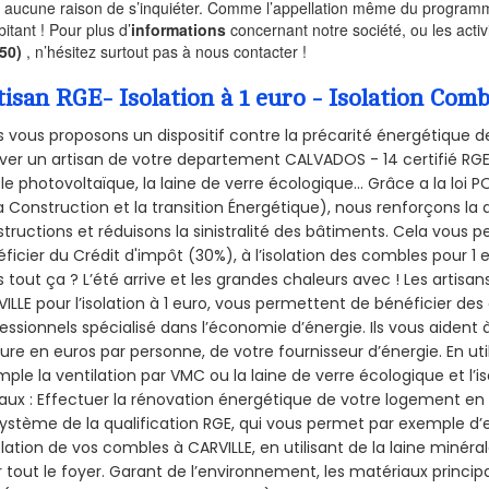
a aucune raison de s’inquiéter. Comme l’appellation même du programme 
bitant ! Pour plus d’
informations
concernant notre société, ou les act
350)
, n’hésitez surtout pas à nous contacter !
tisan RGE- Isolation à 1 euro - Isolation Com
 vous proposons un dispositif contre la précarité énergétique de
ver un artisan de votre departement CALVADOS - 14 certifié RGE 
le photovoltaïque, la laine de verre écologique... Grâce a la loi
a Construction et la
transition Énergétique), nous renforçons la 
tructions et réduisons la sinistralité des bâtiments. Cela vous 
ficier du Crédit d'impôt (30%), à l’isolation des combles pour 1 eu
 tout ça ? L’été arrive et les grandes chaleurs avec ! Les artisans
ILLE pour l’isolation à 1 euro, vous permettent de bénéficier des
essionnels spécialisé dans l’économie d’énergie. Ils vous aident à
ure en euros par personne, de votre fournisseur d’énergie. En uti
ple la ventilation par VMC ou la laine de verre écologique et l’
aux : Effectuer la rénovation énergétique de votre logement en 
ystème de la qualification RGE, qui vous permet par exemple d’
olation de vos combles à CARVILLE, en utilisant de la laine minéra
 tout le foyer. Garant de l’environnement, les matériaux principal