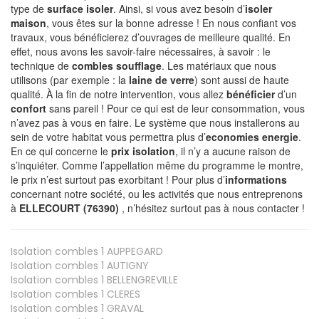
type de
surface isoler
. Ainsi, si vous avez besoin d’
isoler
maison
, vous êtes sur la bonne adresse ! En nous confiant vos
travaux, vous bénéficierez d’ouvrages de meilleure qualité. En
effet, nous avons les savoir-faire nécessaires, à savoir : le
technique de
combles soufflage
. Les matériaux que nous
utilisons (par exemple : la
laine de verre
) sont aussi de haute
qualité. À la fin de notre intervention, vous allez
bénéficier
d’un
confort
sans pareil ! Pour ce qui est de leur consommation, vous
n’avez pas à vous en faire. Le système que nous installerons au
sein de votre habitat vous permettra plus d’
economies energie
.
En ce qui concerne le
prix isolation
, il n’y a aucune raison de
s’inquiéter. Comme l’appellation même du programme le montre,
le prix n’est surtout pas exorbitant ! Pour plus d’
informations
concernant notre société, ou les activités que nous entreprenons
à
ELLECOURT (76390)
, n’hésitez surtout pas à nous contacter !
Isolation combles 1
AUPPEGARD
Isolation combles 1
AUTIGNY
Isolation combles 1
BELLENGREVILLE
Isolation combles 1
CLERES
Isolation combles 1
GRAVAL