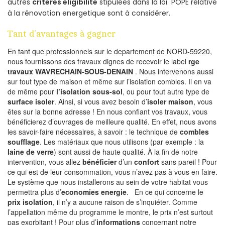
autres
criteres eligibilite
stipulées dans la loi POPE relative
à la rénovation energetique sont à considérer.
Tant d’avantages à gagner
En tant que professionnels sur le departement de NORD-59220,
nous fournissons des travaux dignes de recevoir le label
rge
travaux WAVRECHAIN-SOUS-DENAIN
. Nous intervenons aussi
sur tout type de maison et même sur l’isolation combles. Il en va
de même pour
l’isolation sous-sol
, ou pour tout autre type de
surface isoler
. Ainsi, si vous avez besoin d’
isoler maison
, vous
êtes sur la bonne adresse ! En nous confiant vos travaux, vous
bénéficierez d’ouvrages de meilleure qualité. En effet, nous avons
les savoir-faire nécessaires, à savoir : le technique de
combles
soufflage
. Les matériaux que nous utilisons (par exemple : la
laine de verre
) sont aussi de haute qualité. À la fin de notre
intervention, vous allez
bénéficier
d’un
confort
sans pareil ! Pour
ce qui est de leur consommation, vous n’avez pas à vous en faire.
Le système que nous installerons au sein de votre habitat vous
permettra plus d’
economies energie
. En ce qui concerne le
prix isolation
, il n’y a aucune raison de s’inquiéter. Comme
l’appellation même du programme le montre, le prix n’est surtout
pas exorbitant ! Pour plus d’
informations
concernant notre