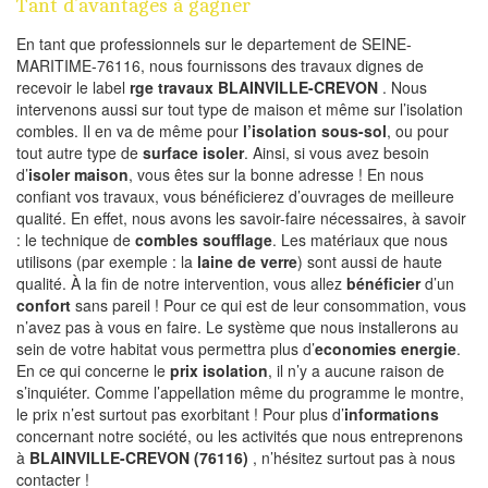
Tant d’avantages à gagner
En tant que professionnels sur le departement de SEINE-
MARITIME-76116, nous fournissons des travaux dignes de
recevoir le label
rge travaux BLAINVILLE-CREVON
. Nous
intervenons aussi sur tout type de maison et même sur l’isolation
combles. Il en va de même pour
l’isolation sous-sol
, ou pour
tout autre type de
surface isoler
. Ainsi, si vous avez besoin
d’
isoler maison
, vous êtes sur la bonne adresse ! En nous
confiant vos travaux, vous bénéficierez d’ouvrages de meilleure
qualité. En effet, nous avons les savoir-faire nécessaires, à savoir
: le technique de
combles soufflage
. Les matériaux que nous
utilisons (par exemple : la
laine de verre
) sont aussi de haute
qualité. À la fin de notre intervention, vous allez
bénéficier
d’un
confort
sans pareil ! Pour ce qui est de leur consommation, vous
n’avez pas à vous en faire. Le système que nous installerons au
sein de votre habitat vous permettra plus d’
economies energie
.
En ce qui concerne le
prix isolation
, il n’y a aucune raison de
s’inquiéter. Comme l’appellation même du programme le montre,
le prix n’est surtout pas exorbitant ! Pour plus d’
informations
concernant notre société, ou les activités que nous entreprenons
à
BLAINVILLE-CREVON (76116)
, n’hésitez surtout pas à nous
contacter !