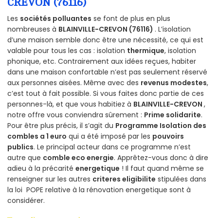
CREVON (76116)
Les
sociétés polluantes
se font de plus en plus
nombreuses à
BLAINVILLE-CREVON (76116)
. L’isolation
d’une maison semble donc être une nécessité, ce qui est
valable pour tous les cas : isolation
thermique
, isolation
phonique, etc. Contrairement aux idées reçues, habiter
dans une maison confortable n’est pas seulement réservé
aux personnes aisées. Même avec des
revenus modestes
,
c’est tout à fait possible. Si vous faites donc partie de ces
personnes-là, et que vous habitiez à
BLAINVILLE-CREVON
,
notre offre vous conviendra sûrement :
Prime solidarite
.
Pour être plus précis, il s’agit du
Programme Isolation des
combles a 1 euro
qui a été imposé par les
pouvoirs
publics
. Le principal acteur dans ce programme n’est
autre que
comble eco energie
. Apprêtez-vous donc à dire
adieu à la précarité
energetique
! Il faut quand même se
renseigner sur les autres
criteres eligibilite
stipulées dans
la loi POPE relative à la rénovation energetique sont à
considérer.