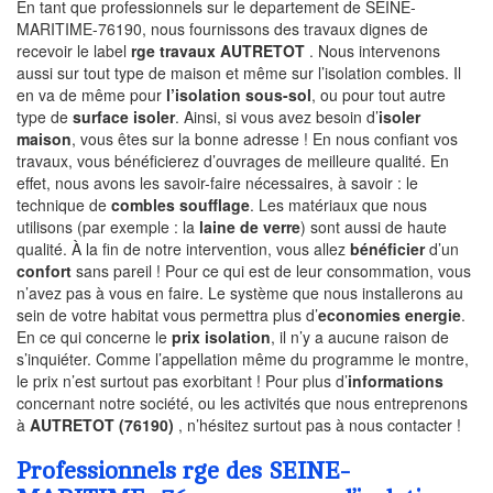
En tant que professionnels sur le departement de SEINE-
MARITIME-76190, nous fournissons des travaux dignes de
recevoir le label
rge travaux AUTRETOT
. Nous intervenons
aussi sur tout type de maison et même sur l’isolation combles. Il
en va de même pour
l’isolation sous-sol
, ou pour tout autre
type de
surface isoler
. Ainsi, si vous avez besoin d’
isoler
maison
, vous êtes sur la bonne adresse ! En nous confiant vos
travaux, vous bénéficierez d’ouvrages de meilleure qualité. En
effet, nous avons les savoir-faire nécessaires, à savoir : le
technique de
combles soufflage
. Les matériaux que nous
utilisons (par exemple : la
laine de verre
) sont aussi de haute
qualité. À la fin de notre intervention, vous allez
bénéficier
d’un
confort
sans pareil ! Pour ce qui est de leur consommation, vous
n’avez pas à vous en faire. Le système que nous installerons au
sein de votre habitat vous permettra plus d’
economies energie
.
En ce qui concerne le
prix isolation
, il n’y a aucune raison de
s’inquiéter. Comme l’appellation même du programme le montre,
le prix n’est surtout pas exorbitant ! Pour plus d’
informations
concernant notre société, ou les activités que nous entreprenons
à
AUTRETOT (76190)
, n’hésitez surtout pas à nous contacter !
Professionnels rge des SEINE-