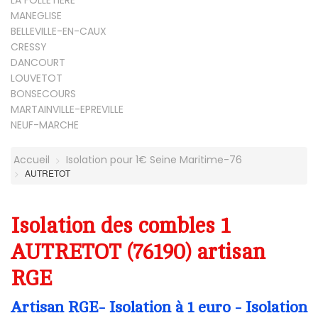
MANEGLISE
BELLEVILLE-EN-CAUX
CRESSY
DANCOURT
LOUVETOT
BONSECOURS
MARTAINVILLE-EPREVILLE
NEUF-MARCHE
Accueil
Isolation pour 1€ Seine Maritime-76
AUTRETOT
Isolation des combles 1
AUTRETOT (76190) artisan
RGE
Artisan RGE- Isolation à 1 euro - Isolation