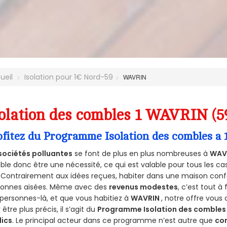
ueil
Isolation pour 1€ Nord-59
WAVRIN
olation des combles 1 WAVRIN (5
ofitez du Programme Isolation des combles a
sociétés polluantes
se font de plus en plus nombreuses à
WAVR
le donc être une nécessité, ce qui est valable pour tous les cas
 Contrairement aux idées reçues, habiter dans une maison conf
sonnes aisées. Même avec des
revenus modestes
, c’est tout à
personnes-là, et que vous habitiez à
WAVRIN
, notre offre vous
 être plus précis, il s’agit du
Programme Isolation des combles 
lics
. Le principal acteur dans ce programme n’est autre que
co