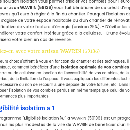
e solution isolation vous permet d’isoler vos combles pour 1 e
re
artisan WAVRIN (59136)
vous fait bénéficier de ce crédit d’im
devrez qu’1 euro à régler à la fin du chantier. Pourquoi l’isolation 
l s’agisse de votre espace habitable ou d’un chantier de rénovati
ificative de votre facture d’énergie (environ 25%), - D’éviter le
éliorer votre confort intérieur grâce à la cellulose, - D’une év
risera votre bien en cas de revente.
lez-en avec votre artisan WAVRIN (59136)
ieurs choix s’offrent à vous en fonction du chantier et des techniques. I
mique, comment bénéficier d’une
isolation optimale de vos combles
erre ou de cellulose en fonction de l’accessibilité de vos combles, de l
riau, de la limitation de l’espace. Il vous expliquera les différentes techn
nécessaire ou non de recourir à une dépose de votre toiture, etc. Dans 
oser l’isolation de vos combles perdus en même temps que celui de vot
ormances plus importantes.
gibilité isolation a 1
rogramme "Eligibilité isolation 1€" a WAVRIN (59136) est un pr
nus les plus modestes de la ville de WAVRIN de bénéficier d'un 