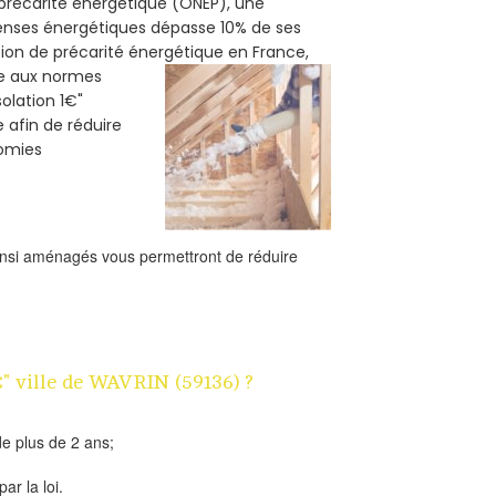
e précarité énergétique (ONEP), une
penses énergétiques dépasse 10% de ses
tion de précarité énergétique en France,
me aux normes
solation 1€"
e afin de réduire
nomies
ainsi aménagés vous permettront de réduire
€" ville de WAVRIN (59136) ?
e plus de 2 ans;
ar la loi.