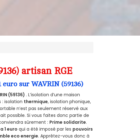
9136) artisan RGE
 1 euro sur WAVRIN (59136)
IN (59136)
. L’isolation d’une maison
 : isolation
thermique
, isolation phonique,
ortable n’est pas seulement réservé aux
 fait possible. Si vous faites donc partie de
 conviendra sûrement :
Prime solidarite
.
a 1 euro
qui a été imposé par les
pouvoirs
mble eco energie
. Apprêtez-vous donc à