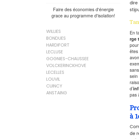
dire
Faire des économies d'énergie
stip
grace au programme d'isolation!
Tan
WILLIES
En t
BONDUES
rge
pou
HARDIFORT
êtes
LECLUSE
avon
GOGNIES-CHAUSSEE
exem
VOLCKERINCKHOVE
sans
LECELLES
sein
LOUVIL
rais
CUINCY
d’
in
ANSTAING
pas 
Pr
à 1
Comm
de r