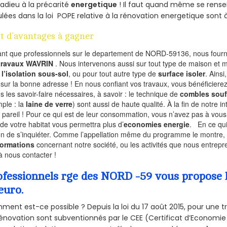
 adieu à la précarité
energetique
! Il faut quand même se rensei
ulées dans la loi POPE relative à la rénovation energetique sont 
t d’avantages à gagner
ant que professionnels sur le departement de NORD-59136, nous fourni
 travaux WAVRIN
. Nous intervenons aussi sur tout type de maison et 
r
l’isolation sous-sol
, ou pour tout autre type de
surface isoler
. Ainsi
 sur la bonne adresse ! En nous confiant vos travaux, vous bénéficierez
s les savoir-faire nécessaires, à savoir : le technique de
combles souf
ple : la
laine de verre
) sont aussi de haute qualité. À la fin de notre i
 pareil ! Pour ce qui est de leur consommation, vous n’avez pas à vous
 de votre habitat vous permettra plus d’
economies energie
. En ce qu
on de s’inquiéter. Comme l’appellation même du programme le montre, le 
formations
concernant notre société, ou les activités que nous entrep
à nous contacter !
ofessionnels rge des NORD -59 vous propose l
euro.
ent est-ce possible ? Depuis la loi du 17 août 2015, pour une tr
énovation sont subventionnés par le CEE (Certificat d’Economie