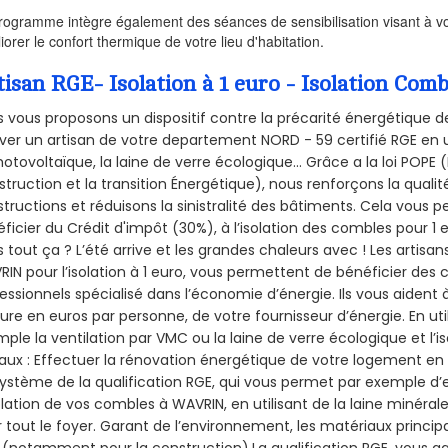
rogramme intègre également des séances de sensibilisation visant à vo
iorer le confort thermique de votre lieu d'habitation.
tisan RGE- Isolation à 1 euro - Isolation Co
 vous proposons un dispositif contre la précarité énergétique de
ver un artisan de votre departement NORD - 59 certifié RGE en u
hotovoltaïque, la laine de verre écologique... Grâce a la loi POPE
truction et la
transition Énergétique), nous renforçons la quali
tructions et réduisons la sinistralité des bâtiments. Cela vous 
ficier du Crédit d'impôt (30%), à l’isolation des combles pour 1 eu
 tout ça ? L’été arrive et les grandes chaleurs avec ! Les artisans
IN pour l’isolation à 1 euro, vous permettent de bénéficier des 
essionnels spécialisé dans l’économie d’énergie. Ils vous aident à
ure en euros par personne, de votre fournisseur d’énergie. En uti
ple la ventilation par VMC ou la laine de verre écologique et l’
aux : Effectuer la rénovation énergétique de votre logement en 
ystème de la qualification RGE, qui vous permet par exemple d’
olation de vos combles à WAVRIN, en utilisant de la laine minéral
 tout le foyer. Garant de l’environnement, les matériaux principal
 (notamment pour la construction).La qualification RGE, vous g