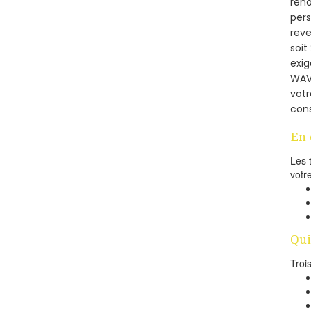
réno
pers
reve
soi
exig
WAVR
votr
cons
En 
Les 
votr
Qui
Troi