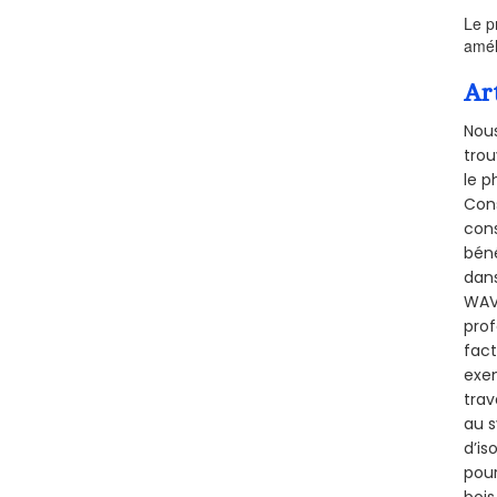
Le p
amél
Ar
Nous
trou
le p
Cons
cons
béné
dans
WAVR
prof
fact
exem
trav
au s
d’is
pour
bois