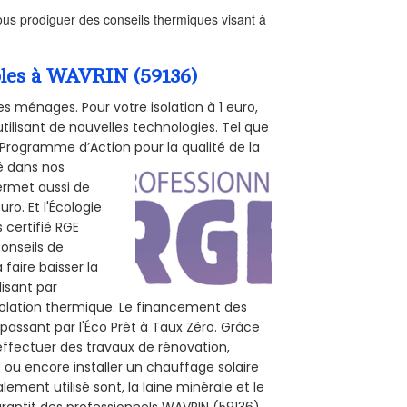
us prodiguer des conseils thermiques visant à
mbles à WAVRIN (59136)
s ménages. Pour votre isolation à 1 euro,
tilisant de nouvelles technologies. Tel que
 (Programme d’Action pour la qualité de la
té dans nos
permet aussi de
ro. Et l'Écologie
 certifié RGE
conseils de
 faire baisser la
lisant par
isolation thermique. Le financement des
passant par l'Éco Prêt à Taux Zéro. Grâce
effectuer des travaux de rénovation,
e ou encore installer un chauffage solaire
ement utilisé sont, la laine minérale et le
arantit des professionnels WAVRIN (59136)