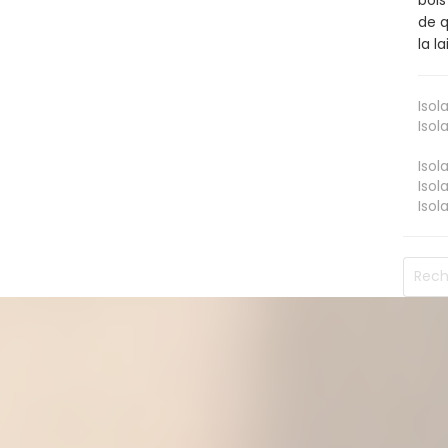
de q
la l
Isol
Isol
Isol
Isol
Isol