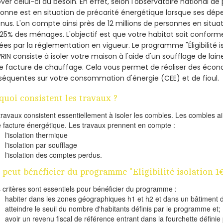
ver celui-ci au besoin. En effet, selon l'observatoire national d
onne est en situation de précarité énergétique lorsque ses dé
nus. L'on compte ainsi près de 12 millions de personnes en situa
t 25% des ménages.
L'objectif est que votre habitat soit confor
ées par la réglementation en vigueur. Le programme "Éligibilité i
IN consiste à isoler votre maison à l'aide d'un soufflage de lain
e facture de chauffage. Cela vous permet de réaliser des éco
équentes sur votre consommation d'énergie (CEE) et de fioul.
quoi consistent les travaux ?
travaux consistent essentiellement à isoler les combles. Les combles 
e facture énergétique. Les travaux prennent en compte :
l'isolation thermique
l'isolation par soufflage
l'isolation des comptes perdus.
 peut bénéficier du programme "Eligibilité isolation 1
s critères sont essentiels pour bénéficier du programme :
habiter dans les zones géographiques h1 et h2 et dans un bâtiment d
atteindre le seuil du nombre d'habitants définis par le programme et;
avoir un revenu fiscal de référence entrant dans la fourchette définie p