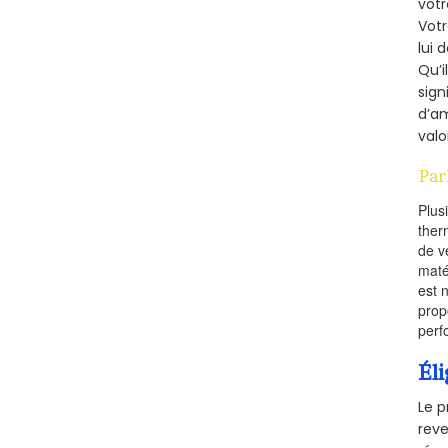
votr
Vot
lui 
Qu’i
sign
d’am
valo
Par
Plus
ther
de v
maté
est 
prop
perf
Éli
Le p
reve