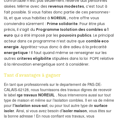
confortable n’est pas seulement réservé aux personnes
aisées. Même avec des
revenus modestes
, c’est tout à
fait possible. Si vous faites donc partie de ces personnes-
là, et que vous habitiez à
NOREUIL
, notre offre vous
conviendra sûrement :
Prime solidarite
. Pour être plus
précis, il s’agit du
Programme Isolation des combles a 1
euro
qui a été imposé par les
pouvoirs publics
. Le principal
acteur dans ce programme n’est autre que
comble eco
energie
. Apprêtez-vous donc à dire adieu à la précarité
energetique
! Il faut quand même se renseigner sur les
autres
criteres eligibilite
stipulées dans la loi POPE relative
à la rénovation energetique sont à considérer.
Tant d’avantages à gagner
En tant que professionnels sur le departement de PAS-DE-
CALAIS-62128, nous fournissons des travaux dignes de recevoir
le label
rge travaux NOREUIL
. Nous intervenons aussi sur tout
type de maison et même sur l’isolation combles. Il en va de même
pour
l’isolation sous-sol
, ou pour tout autre type de
surface
isoler
. Ainsi, si vous avez besoin d’
isoler maison
, vous êtes sur
la bonne adresse ! En nous confiant vos travaux, vous