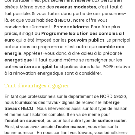
confortable n’est pas seulement réservé aux personnes
aisées. Même avec des
revenus modestes
, c’est tout à
fait possible. Si vous faites donc partie de ces personnes-
là, et que vous habitiez à
HECQ
, notre offre vous
conviendra sûrement :
Prime solidarite
. Pour être plus
précis, il s’agit du
Programme Isolation des combles a 1
euro
qui a été imposé par les
pouvoirs publics
. Le principal
acteur dans ce programme n’est autre que
comble eco
energie
. Apprêtez-vous donc à dire adieu à la précarité
energetique
! Il faut quand même se renseigner sur les
autres
criteres eligibilite
stipulées dans la loi POPE relative
à la rénovation energetique sont à considérer.
Tant d’avantages à gagner
En tant que professionnels sur le departement de NORD-59530,
nous fournissons des travaux dignes de recevoir le label
rge
travaux HECQ
. Nous intervenons aussi sur tout type de maison
et même sur l’isolation combles. Il en va de même pour
l’isolation sous-sol
, ou pour tout autre type de
surface isoler
.
Ainsi, si vous avez besoin d’
isoler maison
, vous êtes sur la
bonne adresse ! En nous confiant vos travaux, vous bénéficierez