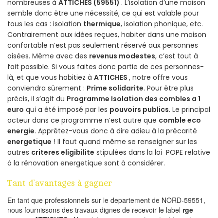
nombreuses à
ATTICHES (59551)
. L’isolation d’une maison
semble donc être une nécessité, ce qui est valable pour
tous les cas : isolation
thermique
, isolation phonique, etc.
Contrairement aux idées reçues, habiter dans une maison
confortable n’est pas seulement réservé aux personnes
aisées. Même avec des
revenus modestes
, c’est tout à
fait possible. Si vous faites donc partie de ces personnes-
là, et que vous habitiez à
ATTICHES
, notre offre vous
conviendra sûrement :
Prime solidarite
. Pour être plus
précis, il s’agit du
Programme Isolation des combles a 1
euro
qui a été imposé par les
pouvoirs publics
. Le principal
acteur dans ce programme n’est autre que
comble eco
energie
. Apprêtez-vous donc à dire adieu à la précarité
energetique
! Il faut quand même se renseigner sur les
autres
criteres eligibilite
stipulées dans la loi POPE relative
à la rénovation energetique sont à considérer.
Tant d’avantages à gagner
En tant que professionnels sur le departement de NORD-59551,
nous fournissons des travaux dignes de recevoir le label
rge