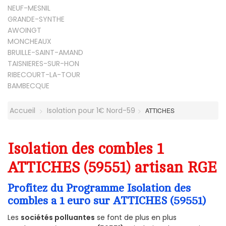
NEUF-MESNIL
GRANDE-SYNTHE
AWOINGT
MONCHEAUX
BRUILLE-SAINT-AMAND
TAISNIERES-SUR-HON
RIBECOURT-LA-TOUR
BAMBECQUE
Accueil
Isolation pour 1€ Nord-59
ATTICHES
Isolation des combles 1
ATTICHES (59551) artisan RGE
Profitez du Programme Isolation des
combles a 1 euro sur ATTICHES (59551)
Les
sociétés polluantes
se font de plus en plus