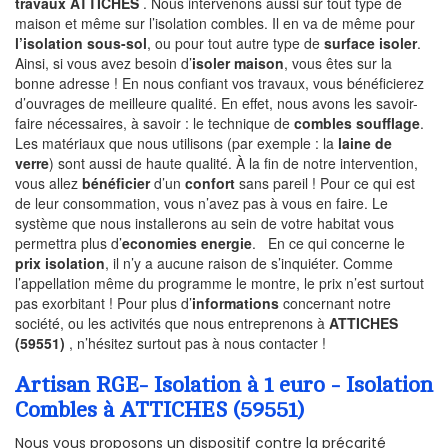
travaux ATTICHES
. Nous intervenons aussi sur tout type de
maison et même sur l’isolation combles. Il en va de même pour
l’isolation sous-sol
, ou pour tout autre type de
surface isoler
.
Ainsi, si vous avez besoin d’
isoler maison
, vous êtes sur la
bonne adresse ! En nous confiant vos travaux, vous bénéficierez
d’ouvrages de meilleure qualité. En effet, nous avons les savoir-
faire nécessaires, à savoir : le technique de
combles soufflage
.
Les matériaux que nous utilisons (par exemple : la
laine de
verre
) sont aussi de haute qualité. À la fin de notre intervention,
vous allez
bénéficier
d’un
confort
sans pareil ! Pour ce qui est
de leur consommation, vous n’avez pas à vous en faire. Le
système que nous installerons au sein de votre habitat vous
permettra plus d’
economies energie
. En ce qui concerne le
prix isolation
, il n’y a aucune raison de s’inquiéter. Comme
l’appellation même du programme le montre, le prix n’est surtout
pas exorbitant ! Pour plus d’
informations
concernant notre
société, ou les activités que nous entreprenons à
ATTICHES
(59551)
, n’hésitez surtout pas à nous contacter !
Artisan RGE- Isolation à 1 euro - Isolation
Combles à ATTICHES (59551)
Nous vous proposons un dispositif contre la précarité