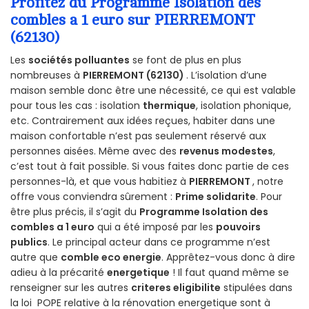
Profitez du Programme Isolation des
combles a 1 euro sur PIERREMONT
(62130)
Les
sociétés polluantes
se font de plus en plus
nombreuses à
PIERREMONT (62130)
. L’isolation d’une
maison semble donc être une nécessité, ce qui est valable
pour tous les cas : isolation
thermique
, isolation phonique,
etc. Contrairement aux idées reçues, habiter dans une
maison confortable n’est pas seulement réservé aux
personnes aisées. Même avec des
revenus modestes
,
c’est tout à fait possible. Si vous faites donc partie de ces
personnes-là, et que vous habitiez à
PIERREMONT
, notre
offre vous conviendra sûrement :
Prime solidarite
. Pour
être plus précis, il s’agit du
Programme Isolation des
combles a 1 euro
qui a été imposé par les
pouvoirs
publics
. Le principal acteur dans ce programme n’est
autre que
comble eco energie
. Apprêtez-vous donc à dire
adieu à la précarité
energetique
! Il faut quand même se
renseigner sur les autres
criteres eligibilite
stipulées dans
la loi POPE relative à la rénovation energetique sont à