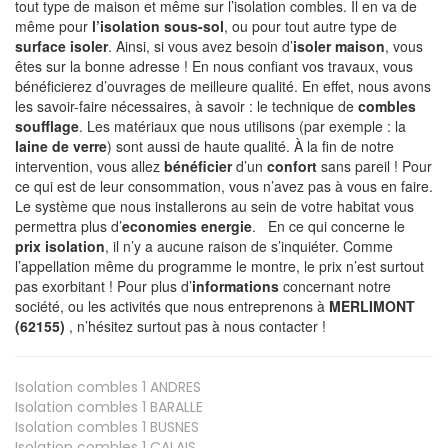
tout type de maison et même sur l’isolation combles. Il en va de
même pour
l’isolation sous-sol
, ou pour tout autre type de
surface isoler
. Ainsi, si vous avez besoin d’
isoler maison
, vous
êtes sur la bonne adresse ! En nous confiant vos travaux, vous
bénéficierez d’ouvrages de meilleure qualité. En effet, nous avons
les savoir-faire nécessaires, à savoir : le technique de
combles
soufflage
. Les matériaux que nous utilisons (par exemple : la
laine de verre
) sont aussi de haute qualité. À la fin de notre
intervention, vous allez
bénéficier
d’un
confort
sans pareil ! Pour
ce qui est de leur consommation, vous n’avez pas à vous en faire.
Le système que nous installerons au sein de votre habitat vous
permettra plus d’
economies energie
. En ce qui concerne le
prix isolation
, il n’y a aucune raison de s’inquiéter. Comme
l’appellation même du programme le montre, le prix n’est surtout
pas exorbitant ! Pour plus d’
informations
concernant notre
société, ou les activités que nous entreprenons à
MERLIMONT
(62155)
, n’hésitez surtout pas à nous contacter !
Isolation combles 1
ANDRES
Isolation combles 1
BARALLE
Isolation combles 1
BUSNES
Isolation combles 1
CALAIS