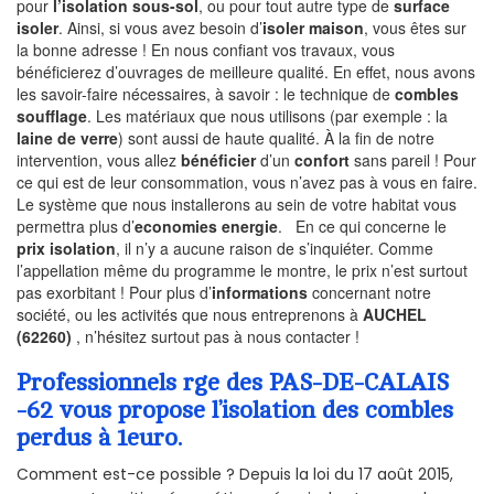
pour
l’isolation sous-sol
, ou pour tout autre type de
surface
isoler
. Ainsi, si vous avez besoin d’
isoler maison
, vous êtes sur
la bonne adresse ! En nous confiant vos travaux, vous
bénéficierez d’ouvrages de meilleure qualité. En effet, nous avons
les savoir-faire nécessaires, à savoir : le technique de
combles
soufflage
. Les matériaux que nous utilisons (par exemple : la
laine de verre
) sont aussi de haute qualité. À la fin de notre
intervention, vous allez
bénéficier
d’un
confort
sans pareil ! Pour
ce qui est de leur consommation, vous n’avez pas à vous en faire.
Le système que nous installerons au sein de votre habitat vous
permettra plus d’
economies energie
. En ce qui concerne le
prix isolation
, il n’y a aucune raison de s’inquiéter. Comme
l’appellation même du programme le montre, le prix n’est surtout
pas exorbitant ! Pour plus d’
informations
concernant notre
société, ou les activités que nous entreprenons à
AUCHEL
(62260)
, n’hésitez surtout pas à nous contacter !
Professionnels rge des PAS-DE-CALAIS
-62 vous propose l’isolation des combles
perdus à 1euro.
Comment est-ce possible ? Depuis la loi du 17 août 2015,