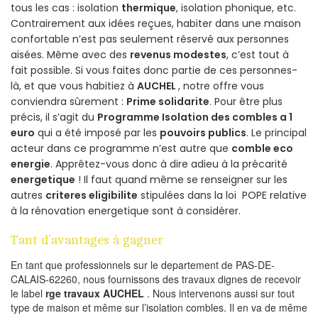
tous les cas : isolation
thermique
, isolation phonique, etc.
Contrairement aux idées reçues, habiter dans une maison
confortable n’est pas seulement réservé aux personnes
aisées. Même avec des
revenus modestes
, c’est tout à
fait possible. Si vous faites donc partie de ces personnes-
là, et que vous habitiez à
AUCHEL
, notre offre vous
conviendra sûrement :
Prime solidarite
. Pour être plus
précis, il s’agit du
Programme Isolation des combles a 1
euro
qui a été imposé par les
pouvoirs publics
. Le principal
acteur dans ce programme n’est autre que
comble eco
energie
. Apprêtez-vous donc à dire adieu à la précarité
energetique
! Il faut quand même se renseigner sur les
autres
criteres eligibilite
stipulées dans la loi POPE relative
à la rénovation energetique sont à considérer.
Tant d’avantages à gagner
En tant que professionnels sur le departement de PAS-DE-
CALAIS-62260, nous fournissons des travaux dignes de recevoir
le label
rge travaux AUCHEL
. Nous intervenons aussi sur tout
type de maison et même sur l’isolation combles. Il en va de même