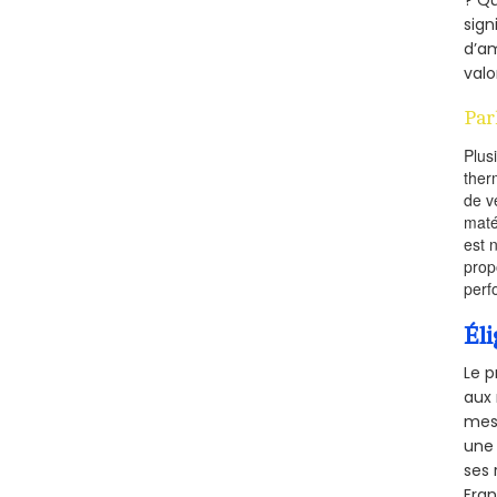
sign
d’am
valo
Par
Plus
ther
de v
maté
est 
prop
perf
Éli
Le p
aux 
mesu
une 
ses 
Fra