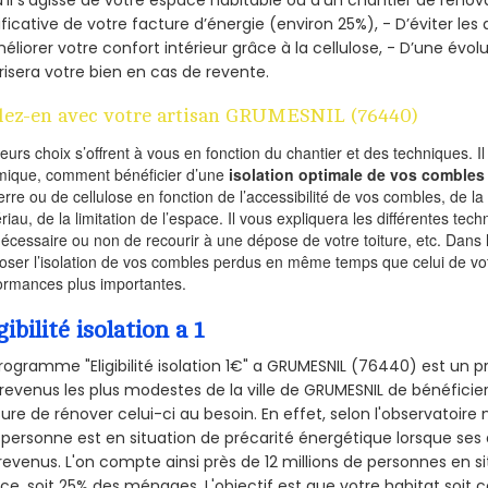
ificative de votre facture d’énergie (environ 25%), - D’éviter le
éliorer votre confort intérieur grâce à la cellulose, - D’une év
risera votre bien en cas de revente.
lez-en avec votre artisan GRUMESNIL (76440)
ieurs choix s’offrent à vous en fonction du chantier et des techniques. I
mique, comment bénéficier d’une
isolation optimale de vos combles
erre ou de cellulose en fonction de l’accessibilité de vos combles, de l
riau, de la limitation de l’espace. Il vous expliquera les différentes techn
nécessaire ou non de recourir à une dépose de votre toiture, etc. Dans 
oser l’isolation de vos combles perdus en même temps que celui de vot
ormances plus importantes.
gibilité isolation a 1
rogramme "Eligibilité isolation 1€" a GRUMESNIL (76440) est un
revenus les plus modestes de la ville de GRUMESNIL de bénéficier
re de rénover celui-ci au besoin. En effet, selon l'observatoire
personne est en situation de précarité énergétique lorsque se
revenus. L'on compte ainsi près de 12 millions de personnes en s
nce, soit 25% des ménages.
L'objectif est que votre habitat soit