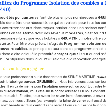
ofitez du Programme Isolation des combles 
6440)
sociétés polluantes
se font de plus en plus nombreuses à
GRU
le donc être une nécessité, ce qui est valable pour tous les cas
 Contrairement aux idées reçues, habiter dans une maison conf
sonnes aisées. Même avec des
revenus modestes
, c’est tout à
personnes-là, et que vous habitiez à
GRUMESNIL
, notre offre 
darite
. Pour être plus précis, il s’agit du
Programme Isolation de
pouvoirs publics
. Le principal acteur dans ce programme n’est
 donc à dire adieu à la précarité
energetique
! Il faut quand m
ibilite
stipulées dans la loi POPE relative à la rénovation energet
t d’avantages à gagner
ant que professionnels sur le departement de SEINE-MARITIME-76440,
voir le label
rge travaux GRUMESNIL
. Nous intervenons aussi sur tou
les. Il en va de même pour
l’isolation sous-sol
, ou pour tout autre 
in d’
isoler maison
, vous êtes sur la bonne adresse ! En nous confiant
leure qualité. En effet, nous avons les savoir-faire nécessaires, à savoir
riaux que nous utilisons (par exemple : la
laine de verre
) sont aussi de
 allez
bénéficier
d’un
confort
sans pareil ! Pour ce qui est de leur co