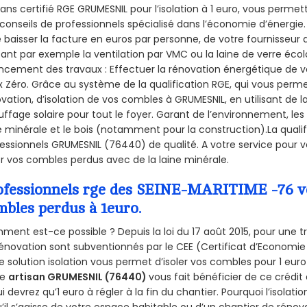
sans certifié RGE GRUMESNIL pour l’isolation à 1 euro, vous perme
conseils de professionnels spécialisé dans l’économie d’énergie. 
e baisser la facture en euros par personne, de votre fournisseur 
isant par exemple la ventilation par VMC ou la laine de verre écol
ncement des travaux : Effectuer la rénovation énergétique de v
 Zéro. Grâce au système de la qualification RGE, qui vous perm
vation, d’isolation de vos combles à GRUMESNIL, en utilisant de l
ffage solaire pour tout le foyer. Garant de l’environnement, les 
e minérale et le bois (notamment pour la construction).La qualif
essionnels GRUMESNIL (76440) de qualité. A votre service pour
er vos combles perdus avec de la laine minérale.
ofessionnels rge des SEINE-MARITIME -76 vou
mbles perdus à 1euro.
ent est-ce possible ? Depuis la loi du 17 août 2015, pour une tr
énovation sont subventionnés par le CEE (Certificat d’Economie
e solution isolation vous permet d’isoler vos combles pour 1 e
re
artisan GRUMESNIL (76440)
vous fait bénéficier de ce crédit 
ui devrez qu’1 euro à régler à la fin du chantier. Pourquoi l’isolati
’il s’agisse de votre espace habitable ou d’un chantier de rénova