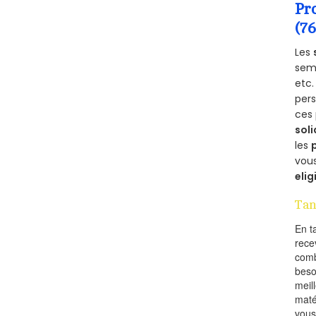
Pr
(7
Les
semb
etc.
per
ces 
soli
les
vous
elig
Tan
En t
rece
comb
beso
meil
maté
vous