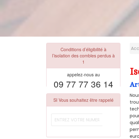
Acc
Conditions d’éligibilité à
l’isolation des combles perdus à
1
Is
appelez-nous au
09 77 77 36 14
Ar
Nous
SI Vous souhaitez être rappelé
trou
tech
pour
qual
perm
euro