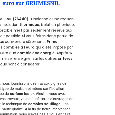
a 1 euro sur GRUMESNIL
MESNIL (76440)
. L’isolation d’une maison
 : isolation
thermique
, isolation phonique,
ortable n’est pas seulement réservé aux
 fait possible. Si vous faites donc partie de
vous conviendra sûrement :
Prime
s combles a 1 euro
qui a été imposé par
 autre que
comble eco energie
. Apprêtez-
ême se renseigner sur les autres
criteres
ique sont à considérer.
 nous fournissons des travaux dignes de
t type de maison et même sur l’isolation
type de
surface isoler
. Ainsi, si vous avez
 vos travaux, vous bénéficierez d’ouvrages de
 : le technique de
combles soufflage
. Les
 haute qualité. À la fin de notre intervention,
nsommation, vous n’avez pas à vous en faire.