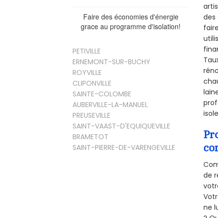
arti
Faire des économies d'énergie
des 
grace au programme d'isolation!
fair
util
fina
PETIVILLE
Taux
ERNEMONT-SUR-BUCHY
réno
ROYVILLE
chau
CLIPONVILLE
lain
SAINTE-COLOMBE
prof
AUBERVILLE-LA-MANUEL
isol
PREUSEVILLE
SAINT-VAAST-D'EQUIQUEVILLE
Pr
BRAMETOT
co
SAINT-PIERRE-DE-VARENGEVILLE
Comm
de r
votr
Vot
ne l
? Qu