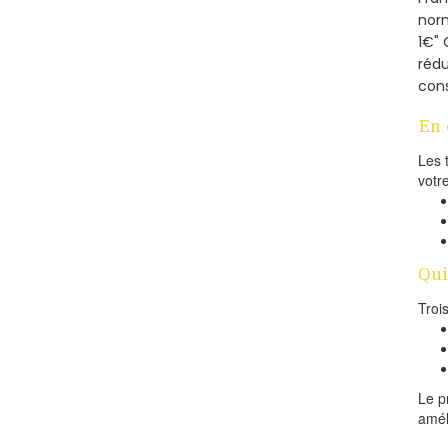
norm
1€" 
rédu
cons
En 
Les 
votr
Qui
Troi
Le p
amél