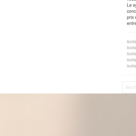
Le s
conc
prix 
entr
Isol
Isol
Isol
Isol
Isol