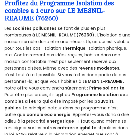
Profitez du Programme Isolation des
combles a 1 euro sur LE MESNIL-
REAUME (76260)
Les
sociétés polluantes
se font de plus en plus
nombreuses à
LE MESNIL-REAUME (76260)
. L’isolation d’une
maison semble donc être une nécessité, ce qui est valable
pour tous les cas : isolation
thermique
, isolation phonique,
etc. Contrairement aux idées reçues, habiter dans une
maison confortable n’est pas seulement réservé aux
personnes aisées. Même avec des
revenus modestes
,
c’est tout à fait possible. Si vous faites donc partie de ces
personnes-là, et que vous habitiez à
LE MESNIL-REAUME
,
notre offre vous conviendra sûrement :
Prime solidarite
.
Pour être plus précis, il s’agit du
Programme Isolation des
combles a 1 euro
qui a été imposé par les
pouvoirs
publics
. Le principal acteur dans ce programme n’est
autre que
comble eco energie
. Apprêtez-vous donc à dire
adieu à la précarité
energetique
! Il faut quand même se
renseigner sur les autres
criteres eligibilite
stipulées dans
la loi POPE relative à la rénovation energetique sont à