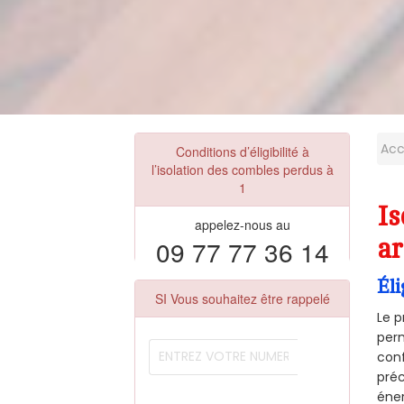
Acc
Conditions d’éligibilité à
l’isolation des combles perdus à
1
Is
appelez-nous au
09 77 77 36 14
ar
Éli
SI Vous souhaitez être rappelé
Le p
perm
conf
préc
éner