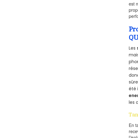
est 
prop
perf
Pr
QU
Les
mais
phon
rés
donc
sûr
été 
ene
les 
Tan
En t
rece
l’is