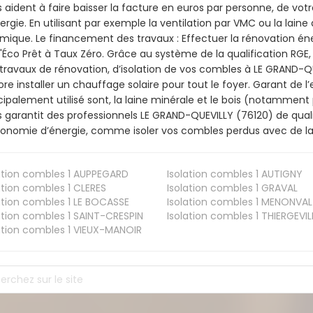
 aident à faire baisser la facture en euros par personne, de votr
ergie. En utilisant par exemple la ventilation par VMC ou la laine 
mique. Le financement des travaux : Effectuer la rénovation é
l'Éco Prêt à Taux Zéro. Grâce au système de la qualification RG
travaux de rénovation, d’isolation de vos combles à LE GRAND-QUE
re installer un chauffage solaire pour tout le foyer. Garant de 
cipalement utilisé sont, la laine minérale et le bois (notamment 
 garantit des professionnels LE GRAND-QUEVILLY (76120) de quali
onomie d’énergie, comme isoler vos combles perdus avec de la 
ation combles 1
AUPPEGARD
Isolation combles 1
AUTIGNY
ation combles 1
CLERES
Isolation combles 1
GRAVAL
ation combles 1
LE BOCASSE
Isolation combles 1
MENONVAL
ation combles 1
SAINT-CRESPIN
Isolation combles 1
THIERGEVIL
ation combles 1
VIEUX-MANOIR