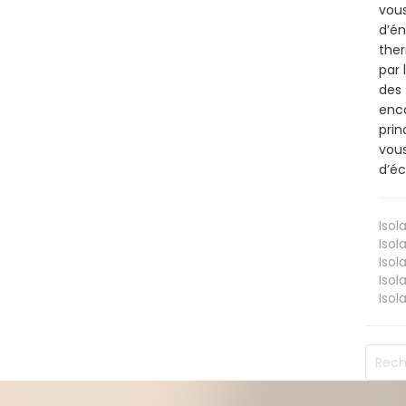
vous
d’én
ther
par 
des 
enco
prin
vous
d’éc
Isol
Isol
Isol
Isol
Isol