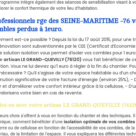
rogramme intègre également des séances de sensibilisation visant à vo
iorer le confort thermique de votre lieu d'habitation.
ofessionnels rge des SEINE-MARITIME -76 vou
mbles perdus à 1euro.
ent est-ce possible ? Depuis la loi du 17 août 2015, pour une tr
énovation sont subventionnés par le CEE (Certificat d’Economie
e solution isolation vous permet d’isoler vos combles pour 1 e
re
artisan LE GRAND-QUEVILLY (76120)
vous fait bénéficier de c
ation. Vous ne lui devrez qu’1 euro à régler à la fin du chantier. Po
 nécessaire ? Qu’il s’agisse de votre espace habitable ou d’un ch
nution significative de votre facture d’énergie (environ 25%), - 
r et d’améliorer votre confort intérieur grâce à la cellulose, -
valorisera votre bien en cas de revente.
lez-en avec votre artisan LE GRAND-QUEVILLY (7612
ieurs choix s’offrent à vous en fonction du chantier et des techniques. I
mique, comment bénéficier d’une
isolation optimale de vos combles
erre ou de cellulose en fonction de l’accessibilité de vos combles, de l
riau, de la limitation de l’espace. Il vous expliquera les différentes techn