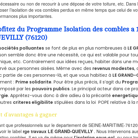
nécessaire ou non de recourir à une dépose de votre toiture, etc. Dans 
oser l’isolation de vos combles perdus en même temps que celui de vot
ormances plus importantes.
ofitez du Programme Isolation des combles a
EVILLY (76120)
sociétés polluantes
se font de plus en plus nombreuses à
LE G
on semble donc être une nécessité, ce qui est valable pour tous 
ique, etc. Contrairement aux idées reçues, habiter dans une m
ervé aux personnes aisées. Même avec des
revenus modestes
,
 partie de ces personnes-là, et que vous habitiez à
LE GRAND-
ement :
Prime solidarite
. Pour être plus précis, il s’agit du
Progra
imposé par les
pouvoirs publics
. Le principal acteur dans ce 
rgie
. Apprêtez-vous donc à dire adieu à la précarité
energetiqu
autres
criteres eligibilite
stipulées dans la loi POPE relative à l
t d’avantages à gagner
ant que professionnels sur le departement de SEINE-MARITIME-76120,
voir le label
rge travaux LE GRAND-QUEVILLY
. Nous intervenons au
olation combles. Il en va de même pour
l’isolation sous-sol
, ou pour t