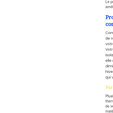
Le p
amél
Pr
co
Comm
de r
votr
Vot
isol
elle
dimi
hive
qui 
Par
Plus
ther
de v
maté