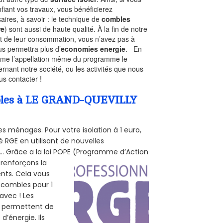
fiant vos travaux, vous bénéficierez
aires, à savoir : le technique de
combles
re
) sont aussi de haute qualité. À la fin de notre
st de leur consommation, vous n’avez pas à
us permettra plus d’
economies energie
. En
Comme l’appellation même du programme le
rnant notre société, ou les activités que nous
us contacter !
ombles à LE GRAND-QUEVILLY
s ménages. Pour votre isolation à 1 euro,
 RGE en utilisant de nouvelles
e... Grâce a la loi POPE (Programme d’Action
 renforçons la
ents. Cela vous
s combles pour 1
 avec ! Les
us permettent de
d’énergie. Ils