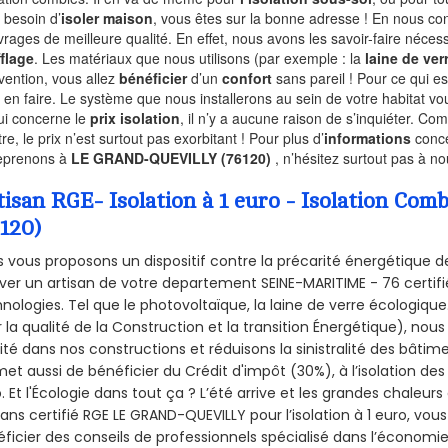
 besoin d’
isoler maison
, vous êtes sur la bonne adresse ! En nous con
vrages de meilleure qualité. En effet, nous avons les savoir-faire nécess
flage
. Les matériaux que nous utilisons (par exemple : la
laine de ver
rvention, vous allez
bénéficier
d’un
confort
sans pareil ! Pour ce qui e
 en faire. Le système que nous installerons au sein de votre habitat vo
ui concerne le
prix isolation
, il n’y a aucune raison de s’inquiéter. 
re, le prix n’est surtout pas exorbitant ! Pour plus d’
informations
conce
eprenons à
LE GRAND-QUEVILLY (76120)
, n’hésitez surtout pas à no
tisan RGE- Isolation à 1 euro - Isolation C
6120)
 vous proposons un dispositif contre la précarité énergétique de
ver un artisan de votre departement SEINE-MARITIME - 76 certifié
nologies. Tel que le photovoltaïque, la laine de verre écologiqu
 la qualité de la Construction et la
transition Énergétique), nous
ité dans nos constructions et réduisons la sinistralité des bâtim
et aussi de bénéficier du Crédit d'impôt (30%), à l’isolation de
. Et l'Écologie dans tout ça ? L’été arrive et les grandes chaleurs
sans certifié RGE LE GRAND-QUEVILLY pour l’isolation à 1 euro, vo
ficier des conseils de professionnels spécialisé dans l’économie 