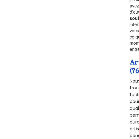
avez
d’ou
souf
inte
vous
ce q
mont
entr
Ar
(7
Nous
trou
tech
pour
qual
perm
euro
arti
béné