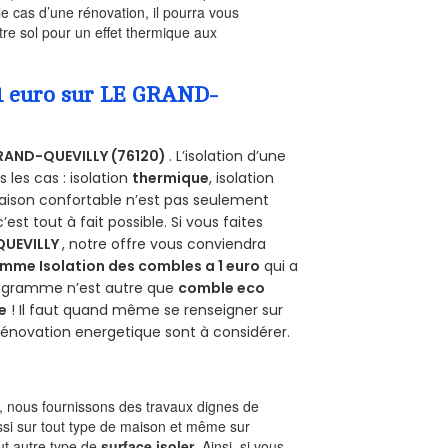
le cas d’une rénovation, il pourra vous
re sol pour un effet thermique aux
 1 euro sur LE GRAND-
RAND-QUEVILLY (76120)
. L’isolation d’une
les cas : isolation
thermique
, isolation
aison confortable n’est pas seulement
 c’est tout à fait possible. Si vous faites
QUEVILLY
, notre offre vous conviendra
mme Isolation des combles a 1 euro
qui a
programme n’est autre que
comble eco
e
! Il faut quand même se renseigner sur
a rénovation energetique sont à considérer.
 nous fournissons des travaux dignes de
ssi sur tout type de maison et même sur
out autre type de
surface isoler
. Ainsi, si vous