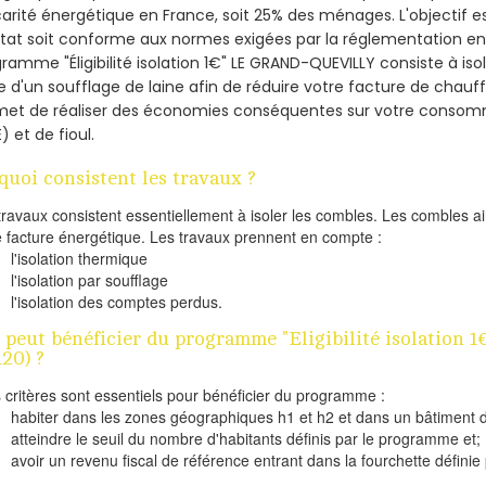
arité énergétique en France, soit 25% des ménages.
L'objectif 
tat soit conforme aux normes exigées par la réglementation en 
ramme "Éligibilité isolation 1€" LE GRAND-QUEVILLY consiste à iso
de d'un soufflage de laine afin de réduire votre facture de chauf
met de réaliser des économies conséquentes sur votre consom
) et de fioul.
quoi consistent les travaux ?
travaux consistent essentiellement à isoler les combles. Les combles 
e facture énergétique. Les travaux prennent en compte :
l'isolation thermique
l'isolation par soufflage
l'isolation des comptes perdus.
 peut bénéficier du programme "Eligibilité isolatio
120) ?
s critères sont essentiels pour bénéficier du programme :
habiter dans les zones géographiques h1 et h2 et dans un bâtiment d
atteindre le seuil du nombre d'habitants définis par le programme et;
avoir un revenu fiscal de référence entrant dans la fourchette définie p