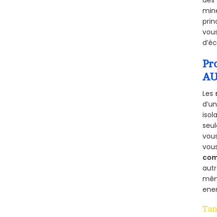
miné
prin
vous
d’éc
Pr
AU
Les
d’un
isol
seu
vous
vou
com
aut
mêm
ener
Tan