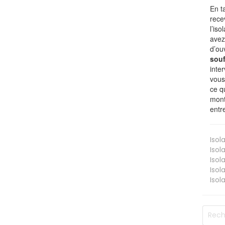
En t
rece
l’is
avez
d’ou
souf
inte
vous
ce q
mont
entr
Isol
Isol
Isol
Isol
Isol