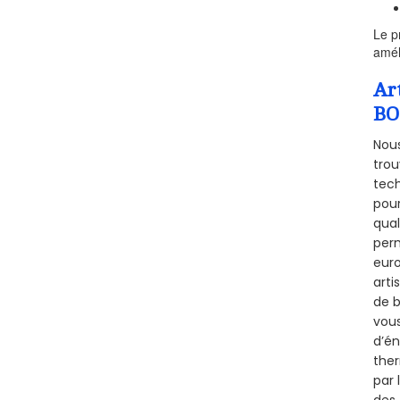
Le p
amél
Ar
BO
Nous
trou
tech
pour
qual
perm
euro
arti
de b
vous
d’én
ther
par 
des 