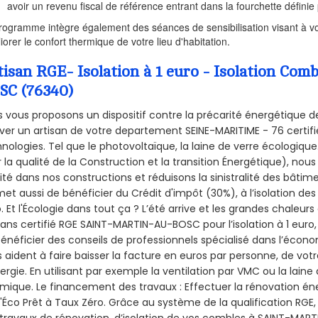
avoir un revenu fiscal de référence entrant dans la fourchette définie p
rogramme intègre également des séances de sensibilisation visant à vo
iorer le confort thermique de votre lieu d'habitation.
tisan RGE- Isolation à 1 euro - Isolation 
SC (76340)
 vous proposons un dispositif contre la précarité énergétique de
ver un artisan de votre departement SEINE-MARITIME - 76 certifié
nologies. Tel que le photovoltaïque, la laine de verre écologiqu
 la qualité de la Construction et la
transition Énergétique), nous
ité dans nos constructions et réduisons la sinistralité des bâtim
et aussi de bénéficier du Crédit d'impôt (30%), à l’isolation de
. Et l'Écologie dans tout ça ? L’été arrive et les grandes chaleurs
sans certifié RGE SAINT-MARTIN-AU-BOSC pour l’isolation à 1 eur
énéficier des conseils de professionnels spécialisé dans l’économ
 aident à faire baisser la facture en euros par personne, de votr
ergie. En utilisant par exemple la ventilation par VMC ou la laine 
mique. Le financement des travaux : Effectuer la rénovation é
l'Éco Prêt à Taux Zéro. Grâce au système de la qualification RG
travaux de rénovation, d’isolation de vos combles à SAINT-MARTI