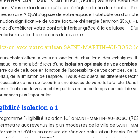
re
artisan SAINT-MARTIN-AU-BOSC (76340)
vous fait bénéficie
ation. Vous ne lui devrez qu’1 euro à régler à la fin du chantier. Po
 nécessaire ? Qu’il s’agisse de votre espace habitable ou d’un ch
nution significative de votre facture d’énergie (environ 25%), - 
r et d’améliorer votre confort intérieur grâce à la cellulose, -
valorisera votre bien en cas de revente.
lez-en avec votre artisan SAINT-MARTIN-AU-BOSC (
ieurs choix s’offrent à vous en fonction du chantier et des techniques. I
mique, comment bénéficier d’une
isolation optimale de vos combles
erre ou de cellulose en fonction de l’accessibilité de vos combles, de l
riau, de la limitation de l’espace. Il vous expliquera les différentes techn
nécessaire ou non de recourir à une dépose de votre toiture, etc. Dans 
oser l’isolation de vos combles perdus en même temps que celui de vot
ormances plus importantes.
gibilité isolation a 1
rogramme "Eligibilité isolation 1€" a SAINT-MARTIN-AU-BOSC (7
ermettre aux revenus les plus modestes de la ville de SAINT-M
ortable et d'être en mesure de rénover celui-ci au besoin. En eff