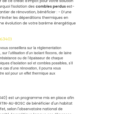
r de ce crédit d’impôt pour votre solution
urquoi l’isolation des
combles perdus
est-
antier de rénovation, bénéficier : - D’une
D’éviter les déperditions thermiques en
 D’une évolution de votre barème énergétique
76340)
l vous conseillera sur la réglementation
, sur l’utilisation d’un isolant flocons, de laine
a résistance ou de l’épaisseur de chaque
iques d’isolation sol et combles possibles, s’il
le cas d’une rénovation, il pourra vous
re sol pour un effet thermique aux
6340) est un programme mis en place afin
ARTIN-AU-BOSC de bénéficier d'un habitat
et, selon l'observatoire national de