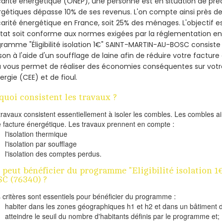
arité énergétique (ONEP), une personne est en situation de pré
gétiques dépasse 10% de ses revenus. L'on compte ainsi près de 
arité énergétique en France, soit 25% des ménages.
L'objectif 
tat soit conforme aux normes exigées par la réglementation en 
ramme "Éligibilité isolation 1€" SAINT-MARTIN-AU-BOSC consiste à
on à l'aide d'un soufflage de laine afin de réduire votre factur
a vous permet de réaliser des économies conséquentes sur vo
ergie (CEE) et de fioul.
quoi consistent les travaux ?
travaux consistent essentiellement à isoler les combles. Les combles 
e facture énergétique. Les travaux prennent en compte :
l'isolation thermique
l'isolation par soufflage
l'isolation des comptes perdus.
 peut bénéficier du programme "Eligibilité isolation
C (76340) ?
s critères sont essentiels pour bénéficier du programme :
habiter dans les zones géographiques h1 et h2 et dans un bâtiment d
atteindre le seuil du nombre d'habitants définis par le programme et;