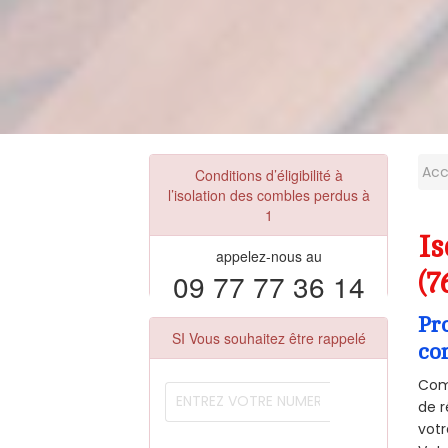
Acc
Conditions d’éligibilité à
l’isolation des combles perdus à
1
I
appelez-nous au
09 77 77 36 14
(7
Pr
SI Vous souhaitez être rappelé
co
Comm
de r
votr