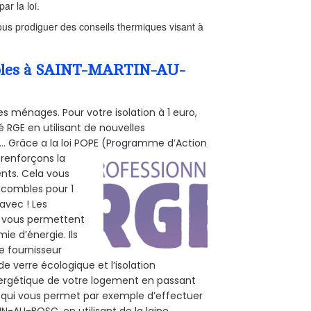
ar la loi.
us prodiguer des conseils thermiques visant à
Combles à SAINT-MARTIN-AU-
s ménages. Pour votre isolation à 1 euro,
 RGE en utilisant de nouvelles
e... Grâce a la loi POPE (Programme d’Action
 renforçons la
ents. Cela vous
s combles pour 1
 avec ! Les
o, vous permettent
ie d’énergie. Ils
e fournisseur
de verre écologique et l’isolation
nergétique de votre logement en passant
E, qui vous permet par exemple d’effectuer
N-AU-BOSC, en utilisant de la laine