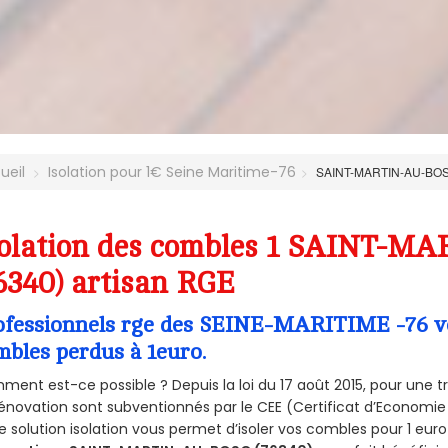
ueil
Isolation pour 1€ Seine Maritime-76
SAINT-MARTIN-AU-BO
solation des combles 1 SAINT-M
6340) artisan RGE
ofessionnels rge des SEINE-MARITIME -76 vou
mbles perdus à 1euro.
ent est-ce possible ? Depuis la loi du 17 août 2015, pour une tr
énovation sont subventionnés par le CEE (Certificat d’Economie
e solution isolation vous permet d’isoler vos combles pour 1 e