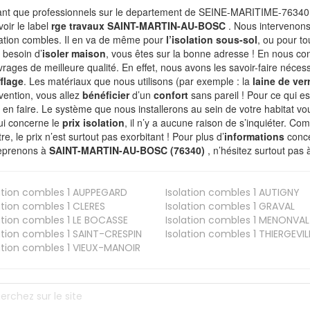
ant que professionnels sur le departement de SEINE-MARITIME-76340,
voir le label
rge travaux SAINT-MARTIN-AU-BOSC
. Nous intervenon
olation combles. Il en va de même pour
l’isolation sous-sol
, ou pour t
 besoin d’
isoler maison
, vous êtes sur la bonne adresse ! En nous con
vrages de meilleure qualité. En effet, nous avons les savoir-faire nécess
flage
. Les matériaux que nous utilisons (par exemple : la
laine de ver
rvention, vous allez
bénéficier
d’un
confort
sans pareil ! Pour ce qui e
 en faire. Le système que nous installerons au sein de votre habitat vo
ui concerne le
prix isolation
, il n’y a aucune raison de s’inquiéter. 
re, le prix n’est surtout pas exorbitant ! Pour plus d’
informations
conce
eprenons à
SAINT-MARTIN-AU-BOSC (76340)
, n’hésitez surtout pas 
ation combles 1
AUPPEGARD
Isolation combles 1
AUTIGNY
ation combles 1
CLERES
Isolation combles 1
GRAVAL
ation combles 1
LE BOCASSE
Isolation combles 1
MENONVAL
ation combles 1
SAINT-CRESPIN
Isolation combles 1
THIERGEVIL
ation combles 1
VIEUX-MANOIR