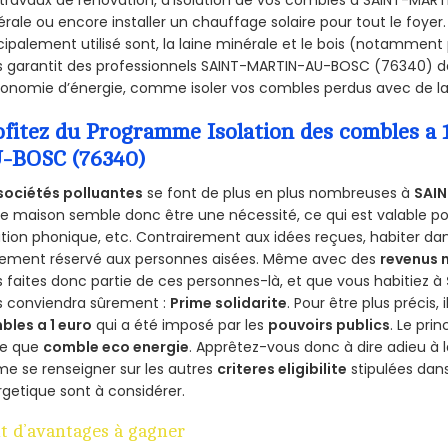
rale ou encore installer un chauffage solaire pour tout le foyer
cipalement utilisé sont, la laine minérale et le bois (notamment 
 garantit des professionnels SAINT-MARTIN-AU-BOSC (76340) de 
onomie d’énergie, comme isoler vos combles perdus avec de la 
ofitez du Programme Isolation des combles 
-BOSC (76340)
sociétés polluantes
se font de plus en plus nombreuses à
SAI
e maison semble donc être une nécessité, ce qui est valable pour
ation phonique, etc. Contrairement aux idées reçues, habiter d
lement réservé aux personnes aisées. Même avec des
revenus
 faites donc partie de ces personnes-là, et que vous habitiez à
s conviendra sûrement :
Prime solidarite
. Pour être plus précis, 
bles a 1 euro
qui a été imposé par les
pouvoirs publics
. Le pri
re que
comble eco energie
. Apprêtez-vous donc à dire adieu à 
e se renseigner sur les autres
criteres eligibilite
stipulées dans
getique sont à considérer.
t d’avantages à gagner