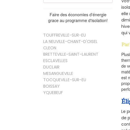
Vot
isol
elle
Faire des économies d'énergie
dimi
grace au programme d'isolation!
hive
qui 
TOUFFREVILLE-SUR-EU
LA NEUVILLE-CHANT-D'OISEL
Par
CLEON
BRETTEVILLE-SAINT-LAURENT
Plus
ther
ESCLAVELLES
de v
DUCLAIR
maté
MESANGUEVILLE
est 
TOCQUEVILLE-SUR-EU
prop
BOISSAY
perf
YQUEBEUF
Éli
Le p
de p
conf