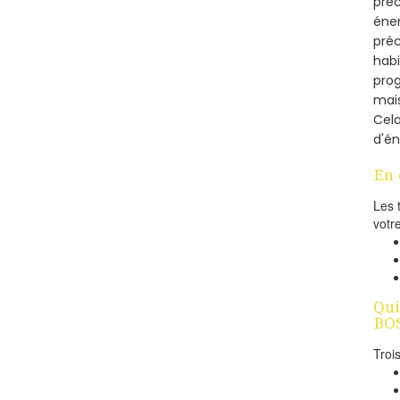
préc
éner
préc
habi
prog
mais
Cel
d'én
En 
Les 
votr
Qui
BOS
Troi