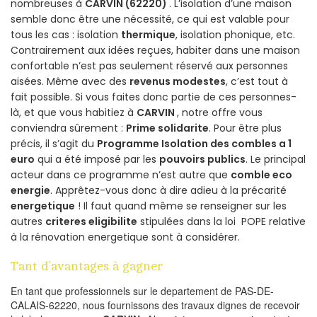
nombreuses à
CARVIN (62220)
. L’isolation d’une maison
semble donc être une nécessité, ce qui est valable pour
tous les cas : isolation
thermique
, isolation phonique, etc.
Contrairement aux idées reçues, habiter dans une maison
confortable n’est pas seulement réservé aux personnes
aisées. Même avec des
revenus modestes
, c’est tout à
fait possible. Si vous faites donc partie de ces personnes-
là, et que vous habitiez à
CARVIN
, notre offre vous
conviendra sûrement :
Prime solidarite
. Pour être plus
précis, il s’agit du
Programme Isolation des combles a 1
euro
qui a été imposé par les
pouvoirs publics
. Le principal
acteur dans ce programme n’est autre que
comble eco
energie
. Apprêtez-vous donc à dire adieu à la précarité
energetique
! Il faut quand même se renseigner sur les
autres
criteres eligibilite
stipulées dans la loi POPE relative
à la rénovation energetique sont à considérer.
Tant d’avantages à gagner
En tant que professionnels sur le departement de PAS-DE-
CALAIS-62220, nous fournissons des travaux dignes de recevoir