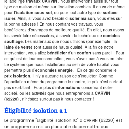
le label
rge travaux CARVIN
. Nous intervenons aussi sur tout
type de maison et même sur l’isolation combles. Il en va de même
pour
l’isolation sous-sol
, ou pour tout autre type de
surface
isoler
. Ainsi, si vous avez besoin d’
isoler maison
, vous êtes sur
la bonne adresse ! En nous confiant vos travaux, vous
bénéficierez d’ouvrages de meilleure qualité. En effet, nous avons
les savoir-faire nécessaires, à savoir : le technique de
combles
soufflage
. Les matériaux que nous utilisons (par exemple : la
laine de verre
) sont aussi de haute qualité. À la fin de notre
intervention, vous allez
bénéficier
d’un
confort
sans pareil ! Pour
ce qui est de leur consommation, vous n’avez pas à vous en faire.
Le système que nous installerons au sein de votre habitat vous
permettra plus d’
economies energie
. En ce qui concerne le
prix isolation
, il n’y a aucune raison de s’inquiéter. Comme
l’appellation même du programme le montre, le prix n’est surtout
pas exorbitant ! Pour plus d’
informations
concernant notre
société, ou les activités que nous entreprenons à
CARVIN
(62220)
, n’hésitez surtout pas à nous contacter !
Éligibilité isolation a 1
Le programme "Eligibilité isolation 1€" a CARVIN (62220) est
un programme mis en place afin de permettre aux