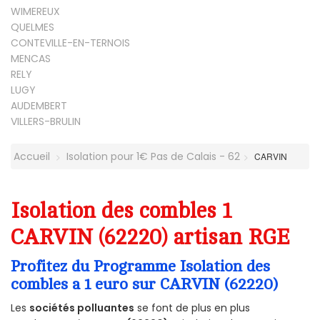
WIMEREUX
QUELMES
CONTEVILLE-EN-TERNOIS
MENCAS
RELY
LUGY
AUDEMBERT
VILLERS-BRULIN
Accueil
Isolation pour 1€ Pas de Calais - 62
CARVIN
Isolation des combles 1
CARVIN (62220) artisan RGE
Profitez du Programme Isolation des
combles a 1 euro sur CARVIN (62220)
Les
sociétés polluantes
se font de plus en plus