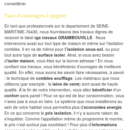
considérer.
Tant d’avantages à gagner
En tant que professionnels sur le departement de SEINE-
MARITIME-76430, nous fournissons des travaux dignes de
recevoir le label
rge travaux GRAIMBOUVILLE
. Nous
intervenons aussi sur tout type de maison et même sur l’isolation
combles. Il en va de même pour
l’isolation sous-sol
, ou pour
tout autre type de
surface isoler
. Ainsi, si vous avez besoin
d’
isoler maison
, vous êtes sur la bonne adresse ! En nous
confiant vos travaux, vous bénéficierez d’ouvrages de meilleure
qualité. En effet, nous avons les savoir-faire nécessaires, à savoir
: le technique de
combles soufflage
. Les matériaux que nous
utilisons (par exemple : la
laine de verre
) sont aussi de haute
qualité. À la fin de notre intervention, vous allez
bénéficier
d’un
confort
sans pareil ! Pour ce qui est de leur consommation, vous
n’avez pas à vous en faire. Le système que nous installerons au
sein de votre habitat vous permettra plus d’
economies energie
.
En ce qui concerne le
prix isolation
, il n’y a aucune raison de
s’inquiéter. Comme l’appellation même du programme le montre,
le prix n’est surtout pas exorbitant ! Pour plus d’
informations