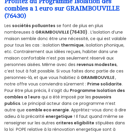
Profitez du Programme Isolation des
combles a 1 euro sur GRAIMBOUVILLE
(76430)
Les
sociétés polluantes
se font de plus en plus
nombreuses à
GRAIMBOUVILLE (76430)
. L’isolation d’une
maison semble donc être une nécessité, ce qui est valable
pour tous les cas : isolation
thermique
, isolation phonique,
etc. Contrairement aux idées reçues, habiter dans une
maison confortable n’est pas seulement réservé aux
personnes aisées. Même avec des
revenus modestes
,
c’est tout à fait possible. Si vous faites donc partie de ces
personnes-là, et que vous habitiez à
GRAIMBOUVILLE
,
notre offre vous conviendra sûrement :
Prime solidarite
.
Pour être plus précis, il s’agit du
Programme Isolation des
combles a 1 euro
qui a été imposé par les
pouvoirs
publics
. Le principal acteur dans ce programme n’est
autre que
comble eco energie
. Apprêtez-vous donc à dire
adieu à la précarité
energetique
! Il faut quand même se
renseigner sur les autres
criteres eligibilite
stipulées dans
la loi POPE relative à la rénovation energetique sont à