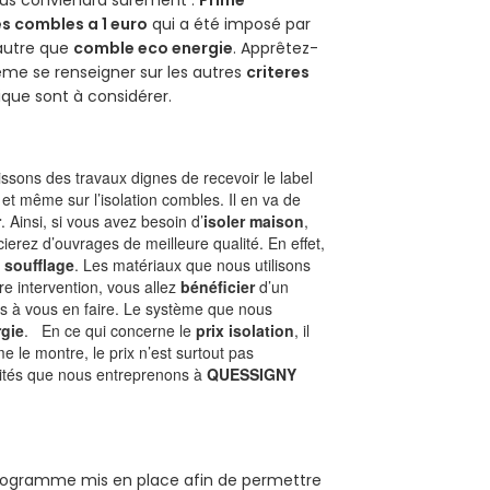
vous conviendra sûrement :
Prime
s combles a 1 euro
qui a été imposé par
 autre que
comble eco energie
. Apprêtez-
ême se renseigner sur les autres
criteres
ique sont à considérer.
sons des travaux dignes de recevoir le label
et même sur l’isolation combles. Il en va de
r
. Ainsi, si vous avez besoin d’
isoler maison
,
ierez d’ouvrages de meilleure qualité. En effet,
 soufflage
. Les matériaux que nous utilisons
tre intervention, vous allez
bénéficier
d’un
as à vous en faire. Le système que nous
gie
. En ce qui concerne le
prix isolation
, il
le montre, le prix n’est surtout pas
ivités que nous entreprenons à
QUESSIGNY
 programme mis en place afin de permettre