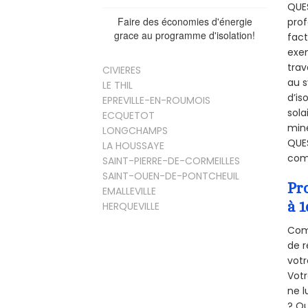
QUES
Faire des économies d'énergie
prof
grace au programme d'isolation!
fact
exem
trav
CIVIERES
au s
LE THIL
d’is
EPREVILLE-EN-ROUMOIS
sola
ECQUETOT
miné
LONGCHAMPS
QUES
LA HOUSSAYE
comb
SAINT-PIERRE-DE-CORMEILLES
SAINT-OUEN-DE-PONTCHEUIL
Pr
EMALLEVILLE
à 1
HERQUEVILLE
Comm
de r
votr
Vot
ne l
? Qu