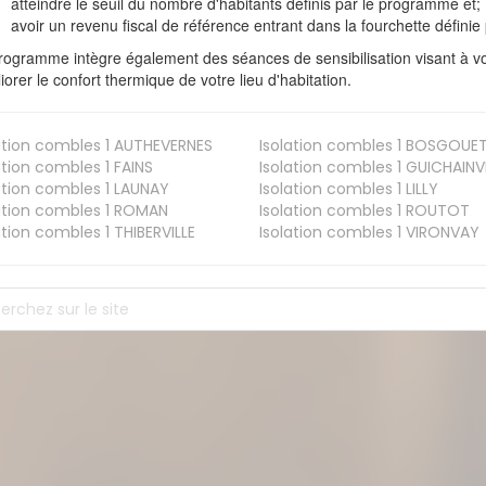
atteindre le seuil du nombre d'habitants définis par le programme et;
avoir un revenu fiscal de référence entrant dans la fourchette définie p
rogramme intègre également des séances de sensibilisation visant à vo
iorer le confort thermique de votre lieu d'habitation.
ation combles 1
AUTHEVERNES
Isolation combles 1
BOSGOUE
ation combles 1
FAINS
Isolation combles 1
GUICHAINVI
ation combles 1
LAUNAY
Isolation combles 1
LILLY
ation combles 1
ROMAN
Isolation combles 1
ROUTOT
ation combles 1
THIBERVILLE
Isolation combles 1
VIRONVAY