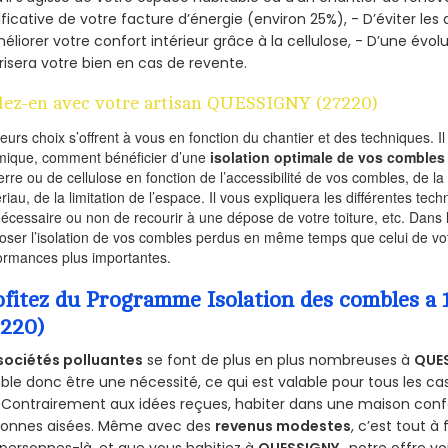
ificative de votre facture d’énergie (environ 25%), - D’éviter le
éliorer votre confort intérieur grâce à la cellulose, - D’une év
risera votre bien en cas de revente.
lez-en avec votre artisan QUESSIGNY (27220)
ieurs choix s’offrent à vous en fonction du chantier et des techniques. I
mique, comment bénéficier d’une
isolation optimale de vos combles
erre ou de cellulose en fonction de l’accessibilité de vos combles, de l
riau, de la limitation de l’espace. Il vous expliquera les différentes techn
nécessaire ou non de recourir à une dépose de votre toiture, etc. Dans 
oser l’isolation de vos combles perdus en même temps que celui de vot
ormances plus importantes.
ofitez du Programme Isolation des combles 
7220)
sociétés polluantes
se font de plus en plus nombreuses à
QUE
le donc être une nécessité, ce qui est valable pour tous les cas
 Contrairement aux idées reçues, habiter dans une maison conf
sonnes aisées. Même avec des
revenus modestes
, c’est tout à