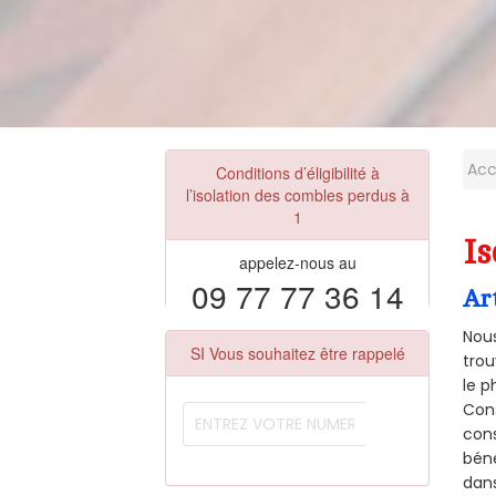
Acc
Conditions d’éligibilité à
l’isolation des combles perdus à
1
Is
appelez-nous au
09 77 77 36 14
Ar
Nous
SI Vous souhaitez être rappelé
trou
le p
Cons
cons
béné
dans