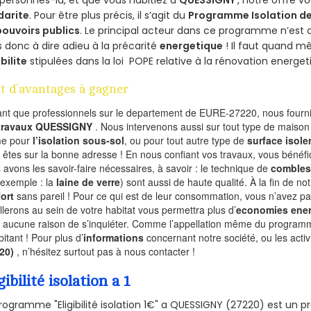
personnes-là, et que vous habitiez à
QUESSIGNY
, notre offre 
darite
. Pour être plus précis, il s’agit du
Programme Isolation de
pouvoirs publics
. Le principal acteur dans ce programme n’est
 donc à dire adieu à la précarité
energetique
! Il faut quand m
ibilite
stipulées dans la loi POPE relative à la rénovation energet
t d’avantages à gagner
ant que professionnels sur le departement de EURE-27220, nous fournis
 travaux QUESSIGNY
. Nous intervenons aussi sur tout type de maison 
e pour
l’isolation sous-sol
, ou pour tout autre type de
surface isole
 êtes sur la bonne adresse ! En nous confiant vos travaux, vous bénéfic
 avons les savoir-faire nécessaires, à savoir : le technique de
combles
 exemple : la
laine de verre
) sont aussi de haute qualité. À la fin de no
ort
sans pareil ! Pour ce qui est de leur consommation, vous n’avez p
allerons au sein de votre habitat vous permettra plus d’
economies ener
a aucune raison de s’inquiéter. Comme l’appellation même du programme 
bitant ! Pour plus d’
informations
concernant notre société, ou les act
220)
, n’hésitez surtout pas à nous contacter !
gibilité isolation a 1
rogramme "Eligibilité isolation 1€" a QUESSIGNY (27220) est un