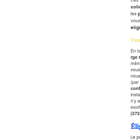
ces 
soli
les
vous
elig
Tan
En t
rge
mêm
vous
nous
(par
conf
inst
n’y 
exor
(27
Éli
Le p