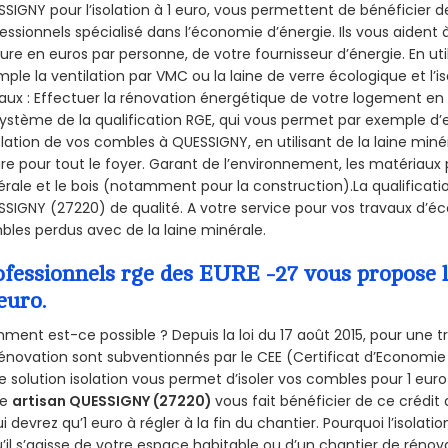
SIGNY pour l’isolation à 1 euro, vous permettent de bénéficier d
essionnels spécialisé dans l’économie d’énergie. Ils vous aident à
ure en euros par personne, de votre fournisseur d’énergie. En uti
ple la ventilation par VMC ou la laine de verre écologique et l’
aux : Effectuer la rénovation énergétique de votre logement en 
ystème de la qualification RGE, qui vous permet par exemple d’
olation de vos combles à QUESSIGNY, en utilisant de la laine min
ire pour tout le foyer. Garant de l’environnement, les matériaux p
rale et le bois (notamment pour la construction).La qualificati
SIGNY (27220) de qualité. A votre service pour vos travaux d’é
les perdus avec de la laine minérale.
ofessionnels rge des EURE -27 vous propose l
euro.
ent est-ce possible ? Depuis la loi du 17 août 2015, pour une tr
énovation sont subventionnés par le CEE (Certificat d’Economie
e solution isolation vous permet d’isoler vos combles pour 1 e
re
artisan QUESSIGNY (27220)
vous fait bénéficier de ce crédit 
ui devrez qu’1 euro à régler à la fin du chantier. Pourquoi l’isolati
’il s’agisse de votre espace habitable ou d’un chantier de rénova