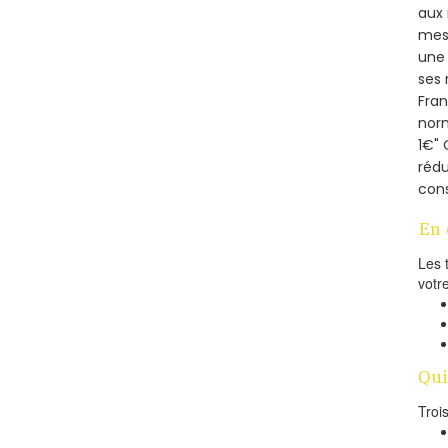
aux 
mesu
une 
ses 
Fra
norm
1€" 
rédu
cons
En 
Les 
votr
Qui
Troi