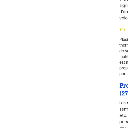
sign
d’am
valo
Par
Plus
ther
de v
maté
est 
prop
perf
Pr
(2
Les
semb
etc.
per