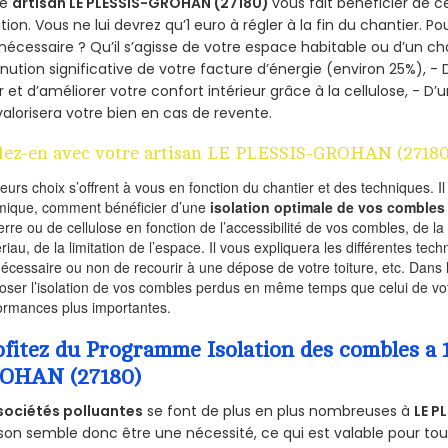
re
artisan LE PLESSIS-GROHAN (27180)
vous fait bénéficier de c
ation. Vous ne lui devrez qu’1 euro à régler à la fin du chantier. Po
 nécessaire ? Qu’il s’agisse de votre espace habitable ou d’un ch
nution significative de votre facture d’énergie (environ 25%), - 
r et d’améliorer votre confort intérieur grâce à la cellulose, -
valorisera votre bien en cas de revente.
lez-en avec votre artisan LE PLESSIS-GROHAN (27180
ieurs choix s’offrent à vous en fonction du chantier et des techniques. I
mique, comment bénéficier d’une
isolation optimale de vos combles
erre ou de cellulose en fonction de l’accessibilité de vos combles, de l
riau, de la limitation de l’espace. Il vous expliquera les différentes techn
nécessaire ou non de recourir à une dépose de votre toiture, etc. Dans 
oser l’isolation de vos combles perdus en même temps que celui de vot
ormances plus importantes.
ofitez du Programme Isolation des combles a 
OHAN (27180)
sociétés polluantes
se font de plus en plus nombreuses à
LE P
on semble donc être une nécessité, ce qui est valable pour tous 