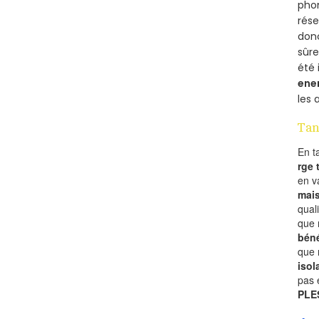
phon
rés
donc
sûr
été 
ene
les 
Tan
En t
rge
en 
mai
qual
que 
béné
que 
isol
pas 
PLE