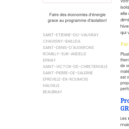
Vot
isol
elle
Faire des économies d'énergie
dimi
grace au programme d'isolation!
hive
qui 
SAINT-ETIENNE-DU-VAUVRAY
CHAVIGNY-BAILLEUL
Par
SAINT-DENIS-D'AUGERONS
ROMILLY-SUR-ANDELLE
Plus
ther
EPINAY
de v
SAINT-VICTOR-DE-CHRETIENVILLE
maté
SAINT-PIERRE-DE-SALERNE
est 
EPREVILLE-EN-ROUMOIS
prop
HAUVILLE
perf
BEAUBRAY
Pr
GR
Les
mais