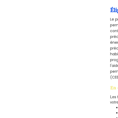
Éli
Le p
perm
conf
préc
éner
préc
habi
prog
l'ai
per
(CEE
En 
Les 
votr