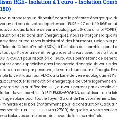
tisan RGE- Isolation à 1 euro - Isolation C
7180)
 vous proposons un dispositif contre la précarité énergétique de
ver un artisan de votre departement EURE - 27 certifié RGE en ut
hotovoltaïque, la laine de verre écologique... Grâce a la loi POPE
truction et la
transition Énergétique), nous renforçons la quali
tructions et réduisons la sinistralité des bâtiments. Cela vous 
ficier du Crédit d'impôt (30%), à l’isolation des combles pour 1 eu
 tout ça ? L’été arrive et les grandes chaleurs avec ! Les artisans
SIS-GROHAN pour l’isolation à 1 euro, vous permettent de bénéfic
rofessionnels spécialisé dans l’économie d’énergie. Ils vous aiden
acture en euros par personne, de votre fournisseur d’énergie. En u
ple la ventilation par VMC ou la laine de verre écologique et l’
aux : Effectuer la rénovation énergétique de votre logement en 
ystème de la qualification RGE, qui vous permet par exemple d’
olation de vos combles à LE PLESSIS-GROHAN, en utilisant de la la
ffage solaire pour tout le foyer. Garant de l’environnement, les 
e minérale et le bois (notamment pour la construction).La qualif
essionnels LE PLESSIS-GROHAN (27180) de qualité. A votre servic
e isoler vos combles perdus avec de la laine minérale.