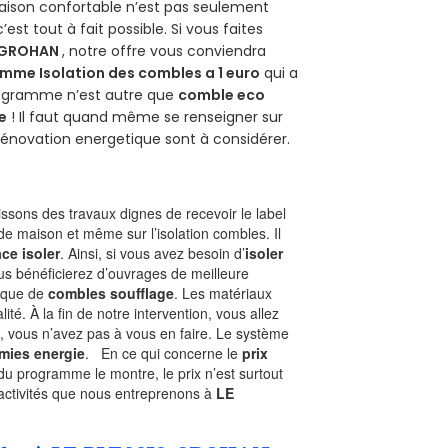
aison confortable n’est pas seulement
 c’est tout à fait possible. Si vous faites
S-GROHAN
, notre offre vous conviendra
mme Isolation des combles a 1 euro
qui a
programme n’est autre que
comble eco
e
! Il faut quand même se renseigner sur
a rénovation energetique sont à considérer.
sons des travaux dignes de recevoir le label
de maison et même sur l’isolation combles. Il
ace isoler
. Ainsi, si vous avez besoin d’
isoler
ous bénéficierez d’ouvrages de meilleure
nique de
combles soufflage
. Les matériaux
ité. À la fin de notre intervention, vous allez
, vous n’avez pas à vous en faire. Le système
mies energie
. En ce qui concerne le
prix
du programme le montre, le prix n’est surtout
 activités que nous entreprenons à
LE