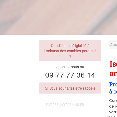
Acc
Conditions d’éligibilité à
l’isolation des combles perdus à
1
Is
appelez-nous au
09 77 77 36 14
ar
Pr
SI Vous souhaitez être rappelé
à 1
Comm
de r
votr