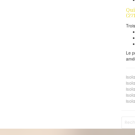
Qui
(27
Troi
Le p
amél
Isol
Isol
Isol
Isol
Isol