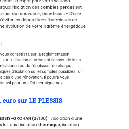
e crédit d’impôt pour votre solution
urquoi l’isolation des
combles perdus
est-
antier de rénovation, bénéficier : - D’une
D’éviter les déperditions thermiques en
 D’une évolution de votre barème énergétique
)
l vous conseillera sur la réglementation
, sur l’utilisation d’un isolant flocons, de laine
a résistance ou de l’épaisseur de chaque
iques d’isolation sol et combles possibles, s’il
le cas d’une rénovation, il pourra vous
re sol pour un effet thermique aux
1 euro sur LE PLESSIS-
LESSIS-GROHAN (27180)
. L’isolation d’une
les cas : isolation
thermique
, isolation