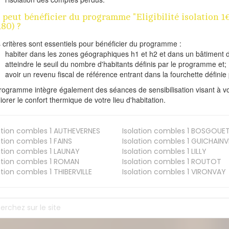
 peut bénéficier du programme "Eligibilité isolation
180) ?
s critères sont essentiels pour bénéficier du programme :
habiter dans les zones géographiques h1 et h2 et dans un bâtiment d
atteindre le seuil du nombre d'habitants définis par le programme et;
avoir un revenu fiscal de référence entrant dans la fourchette définie p
rogramme intègre également des séances de sensibilisation visant à vo
iorer le confort thermique de votre lieu d'habitation.
ation combles 1
AUTHEVERNES
Isolation combles 1
BOSGOUE
ation combles 1
FAINS
Isolation combles 1
GUICHAINVI
ation combles 1
LAUNAY
Isolation combles 1
LILLY
ation combles 1
ROMAN
Isolation combles 1
ROUTOT
ation combles 1
THIBERVILLE
Isolation combles 1
VIRONVAY