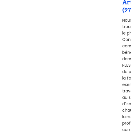
Ar
(2
Nous
trou
le p
Cons
cons
béné
dans
PLES
de p
la f
exem
trav
au s
d’is
chau
lain
prof
comm