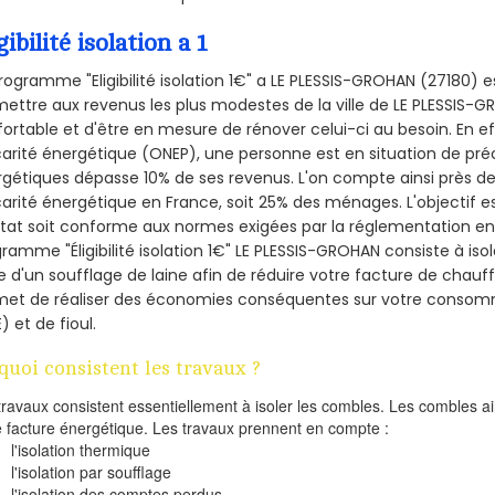
gibilité isolation a 1
rogramme "Eligibilité isolation 1€" a LE PLESSIS-GROHAN (27180)
ettre aux revenus les plus modestes de la ville de LE PLESSIS-G
ortable et d'être en mesure de rénover celui-ci au besoin. En eff
arité énergétique (ONEP), une personne est en situation de pré
gétiques dépasse 10% de ses revenus. L'on compte ainsi près de 
arité énergétique en France, soit 25% des ménages.
L'objectif 
tat soit conforme aux normes exigées par la réglementation en 
ramme "Éligibilité isolation 1€" LE PLESSIS-GROHAN consiste à iso
de d'un soufflage de laine afin de réduire votre facture de chauf
met de réaliser des économies conséquentes sur votre consom
) et de fioul.
quoi consistent les travaux ?
travaux consistent essentiellement à isoler les combles. Les combles 
e facture énergétique. Les travaux prennent en compte :
l'isolation thermique
l'isolation par soufflage
l'isolation des comptes perdus.