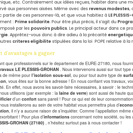
ique, etc. Contrairement aux idées reçues, habiter dans une m
ervé aux personnes aisées. Même avec des
revenus modestes
,
 partie de ces personnes-là, et que vous habitiez à
LE PLESSI
ement :
Prime solidarite
. Pour être plus précis, il s’agit du
Progra
imposé par les
pouvoirs publics
. Le principal acteur dans ce 
rgie
. Apprêtez-vous donc à dire adieu à la précarité
energetiqu
autres
criteres eligibilite
stipulées dans la loi POPE relative à l
t d’avantages à gagner
ant que professionnels sur le departement de EURE-27180, nous fournis
 travaux LE PLESSIS-GROHAN
. Nous intervenons aussi sur tout type 
va de même pour
l’isolation sous-sol
, ou pour tout autre type de
surf
son
, vous êtes sur la bonne adresse ! En nous confiant vos travaux, v
ité. En effet, nous avons les savoir-faire nécessaires, à savoir : le tech
nous utilisons (par exemple : la
laine de verre
) sont aussi de haute qual
ficier
d’un
confort
sans pareil ! Pour ce qui est de leur consommation
nous installerons au sein de votre habitat vous permettra plus d’
econo
ation
, il n’y a aucune raison de s’inquiéter. Comme l’appellation même 
exorbitant ! Pour plus d’
informations
concernant notre société, ou les
SSIS-GROHAN (27180)
, n’hésitez surtout pas à nous contacter !