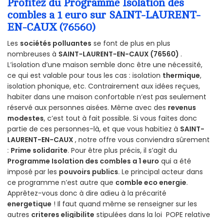
Profitez du Programme Isolation des
combles a 1 euro sur SAINT-LAURENT-
EN-CAUX (76560)
Les
sociétés polluantes
se font de plus en plus
nombreuses à
SAINT-LAURENT-EN-CAUX (76560)
.
L’isolation d’une maison semble donc être une nécessité,
ce qui est valable pour tous les cas : isolation
thermique
,
isolation phonique, etc. Contrairement aux idées reçues,
habiter dans une maison confortable n’est pas seulement
réservé aux personnes aisées. Même avec des
revenus
modestes
, c’est tout à fait possible. Si vous faites donc
partie de ces personnes-là, et que vous habitiez à
SAINT-
LAURENT-EN-CAUX
, notre offre vous conviendra sûrement
:
Prime solidarite
. Pour être plus précis, il s’agit du
Programme Isolation des combles a 1 euro
qui a été
imposé par les
pouvoirs publics
. Le principal acteur dans
ce programme n’est autre que
comble eco energie
.
Apprêtez-vous donc à dire adieu à la précarité
energetique
! Il faut quand même se renseigner sur les
autres
criteres eligibilite
stipulées dans la loi POPE relative