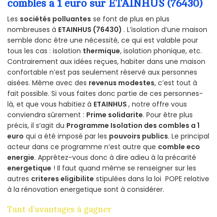
combles a 1 euro sur ETAINHUS (76430)
Les
sociétés polluantes
se font de plus en plus
nombreuses à
ETAINHUS (76430)
. L’isolation d’une maison
semble donc être une nécessité, ce qui est valable pour
tous les cas : isolation
thermique
, isolation phonique, etc.
Contrairement aux idées reçues, habiter dans une maison
confortable n’est pas seulement réservé aux personnes
aisées. Même avec des
revenus modestes
, c’est tout à
fait possible. Si vous faites donc partie de ces personnes-
là, et que vous habitiez à
ETAINHUS
, notre offre vous
conviendra sûrement :
Prime solidarite
. Pour être plus
précis, il s’agit du
Programme Isolation des combles a 1
euro
qui a été imposé par les
pouvoirs publics
. Le principal
acteur dans ce programme n’est autre que
comble eco
energie
. Apprêtez-vous donc à dire adieu à la précarité
energetique
! Il faut quand même se renseigner sur les
autres
criteres eligibilite
stipulées dans la loi POPE relative
à la rénovation energetique sont à considérer.
Tant d’avantages à gagner