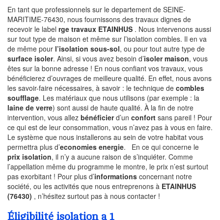
En tant que professionnels sur le departement de SEINE-
MARITIME-76430, nous fournissons des travaux dignes de
recevoir le label
rge travaux ETAINHUS
. Nous intervenons aussi
sur tout type de maison et même sur l’isolation combles. Il en va
de même pour
l’isolation sous-sol
, ou pour tout autre type de
surface isoler
. Ainsi, si vous avez besoin d’
isoler maison
, vous
êtes sur la bonne adresse ! En nous confiant vos travaux, vous
bénéficierez d’ouvrages de meilleure qualité. En effet, nous avons
les savoir-faire nécessaires, à savoir : le technique de
combles
soufflage
. Les matériaux que nous utilisons (par exemple : la
laine de verre
) sont aussi de haute qualité. À la fin de notre
intervention, vous allez
bénéficier
d’un
confort
sans pareil ! Pour
ce qui est de leur consommation, vous n’avez pas à vous en faire.
Le système que nous installerons au sein de votre habitat vous
permettra plus d’
economies energie
. En ce qui concerne le
prix isolation
, il n’y a aucune raison de s’inquiéter. Comme
l’appellation même du programme le montre, le prix n’est surtout
pas exorbitant ! Pour plus d’
informations
concernant notre
société, ou les activités que nous entreprenons à
ETAINHUS
(76430)
, n’hésitez surtout pas à nous contacter !
Éligibilité isolation a 1