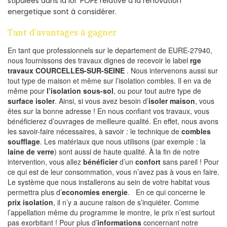
stipulées dans la loi POPE relative à la rénovation
energetique sont à considérer.
Tant d’avantages à gagner
En tant que professionnels sur le departement de EURE-27940,
nous fournissons des travaux dignes de recevoir le label
rge
travaux COURCELLES-SUR-SEINE
. Nous intervenons aussi sur
tout type de maison et même sur l’isolation combles. Il en va de
même pour
l’isolation sous-sol
, ou pour tout autre type de
surface isoler
. Ainsi, si vous avez besoin d’
isoler maison
, vous
êtes sur la bonne adresse ! En nous confiant vos travaux, vous
bénéficierez d’ouvrages de meilleure qualité. En effet, nous avons
les savoir-faire nécessaires, à savoir : le technique de
combles
soufflage
. Les matériaux que nous utilisons (par exemple : la
laine de verre
) sont aussi de haute qualité. À la fin de notre
intervention, vous allez
bénéficier
d’un
confort
sans pareil ! Pour
ce qui est de leur consommation, vous n’avez pas à vous en faire.
Le système que nous installerons au sein de votre habitat vous
permettra plus d’
economies energie
. En ce qui concerne le
prix isolation
, il n’y a aucune raison de s’inquiéter. Comme
l’appellation même du programme le montre, le prix n’est surtout
pas exorbitant ! Pour plus d’
informations
concernant notre