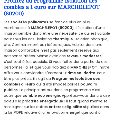
Profitez du Programme Isolation des
combles a 1 euro sur MARCHELEPOT
(80200)
Les
sociétés polluantes
se font de plus en plus
nombreuses à
MARCHELEPOT (80200)
. L’isolation d’une
maison semble donc être une nécessité, ce qui est valable
pour tous les cas : isolation
thermique
, isolation phonique,
etc. Contrairement aux idées reçues, habiter dans une
maison confortable n’est pas seulement réservé aux
personnes aisées. Même avec des
revenus modestes
,
c’est tout à fait possible. Si vous faites donc partie de ces
personnes-là, et que vous habitiez à
MARCHELEPOT
, notre
offre vous conviendra sûrement :
Prime solidarite
. Pour
être plus précis, il s’agit du
Programme Isolation des
combles a 1 euro
qui a été imposé par les
pouvoirs
publics
. Le principal acteur dans ce programme n’est
autre que
comble eco energie
. Apprêtez-vous donc à dire
adieu à la précarité
energetique
! Il faut quand même se
renseigner sur les autres
criteres eligibilite
stipulées dans
la loi POPE relative à la rénovation energetique sont à