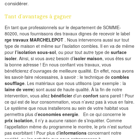
considérer.
Tant d’avantages à gagner
En tant que professionnels sur le departement de SOMME-
80200, nous fournissons des travaux dignes de recevoir le label
rge travaux MARCHELEPOT
. Nous intervenons aussi sur tout
type de maison et même sur l’isolation combles. Il en va de même
pour
l’isolation sous-sol
, ou pour tout autre type de
surface
isoler
. Ainsi, si vous avez besoin d’
isoler maison
, vous êtes sur
la bonne adresse ! En nous confiant vos travaux, vous
bénéficierez d’ouvrages de meilleure qualité. En effet, nous avons
les savoir-faire nécessaires, à savoir : le technique de
combles
soufflage
. Les matériaux que nous utilisons (par exemple : la
laine de verre
) sont aussi de haute qualité. À la fin de notre
intervention, vous allez
bénéficier
d’un
confort
sans pareil ! Pour
ce qui est de leur consommation, vous n’avez pas à vous en faire.
Le système que nous installerons au sein de votre habitat vous
permettra plus d’
economies energie
. En ce qui concerne le
prix isolation
, il n’y a aucune raison de s’inquiéter. Comme
l’appellation même du programme le montre, le prix n’est surtout
pas exorbitant ! Pour plus d’
informations
concernant notre
société, ou les activités que nous entreprenons à