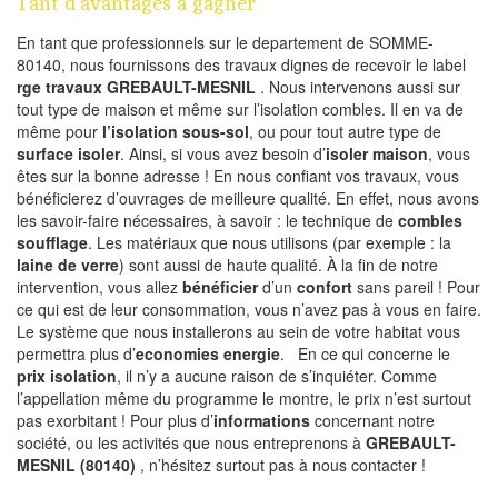
Tant d’avantages à gagner
En tant que professionnels sur le departement de SOMME-
80140, nous fournissons des travaux dignes de recevoir le label
rge travaux GREBAULT-MESNIL
. Nous intervenons aussi sur
tout type de maison et même sur l’isolation combles. Il en va de
même pour
l’isolation sous-sol
, ou pour tout autre type de
surface isoler
. Ainsi, si vous avez besoin d’
isoler maison
, vous
êtes sur la bonne adresse ! En nous confiant vos travaux, vous
bénéficierez d’ouvrages de meilleure qualité. En effet, nous avons
les savoir-faire nécessaires, à savoir : le technique de
combles
soufflage
. Les matériaux que nous utilisons (par exemple : la
laine de verre
) sont aussi de haute qualité. À la fin de notre
intervention, vous allez
bénéficier
d’un
confort
sans pareil ! Pour
ce qui est de leur consommation, vous n’avez pas à vous en faire.
Le système que nous installerons au sein de votre habitat vous
permettra plus d’
economies energie
. En ce qui concerne le
prix isolation
, il n’y a aucune raison de s’inquiéter. Comme
l’appellation même du programme le montre, le prix n’est surtout
pas exorbitant ! Pour plus d’
informations
concernant notre
société, ou les activités que nous entreprenons à
GREBAULT-
MESNIL (80140)
, n’hésitez surtout pas à nous contacter !