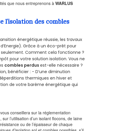
ivités que nous entreprenons à
WARLUS
l’isolation des combles
ansition énergétique réussie, les travaux
 d’Energie). Grâce à un éco-prêt pour
uro seulement. Comment cela fonctionne ?
mpôt pour votre solution isolation. Vous ne
des
combles perdus
est-elle nécessaire ?
on, bénéficier : - D’une diminution
s déperditions thermiques en hiver et
olution de votre barème énergétique qui
l vous conseillera sur la réglementation
, sur l’utilisation d’un isolant flocons, de laine
a résistance ou de l’épaisseur de chaque
iques d’isolation sol et combles possibles, s’il