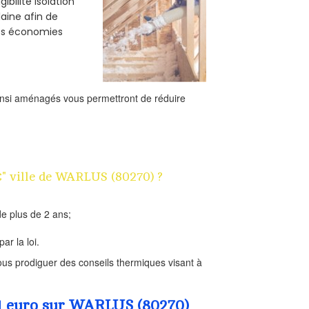
bilité isolation
laine afin de
des économies
ainsi aménagés vous permettront de réduire
1€" ville de WARLUS (80270) ?
e plus de 2 ans;
ar la loi.
us prodiguer des conseils thermiques visant à
 1 euro sur WARLUS (80270)