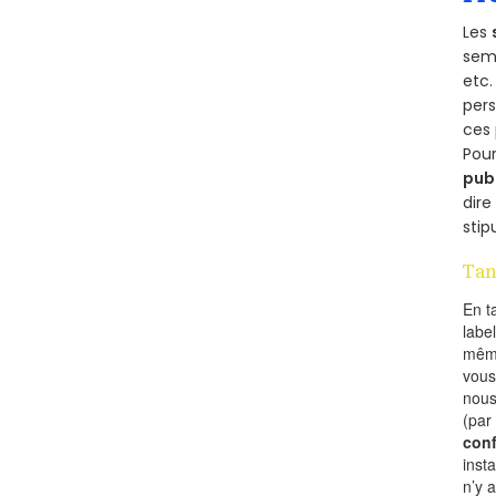
Les
semb
etc.
per
ces 
Pour
pub
dire
stip
Tan
En t
labe
mêm
vous
nous
(par
conf
inst
n’y 