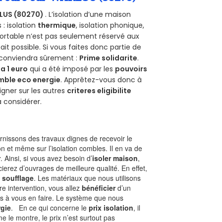
LUS (80270)
. L’isolation d’une maison
 : isolation
thermique
, isolation phonique,
ortable n’est pas seulement réservé aux
 fait possible. Si vous faites donc partie de
s conviendra sûrement :
Prime solidarite
.
a 1 euro
qui a été imposé par les
pouvoirs
mble eco energie
. Apprêtez-vous donc à
gner sur les autres
criteres eligibilite
à considérer.
nissons des travaux dignes de recevoir le
n et même sur l’isolation combles. Il en va de
r
. Ainsi, si vous avez besoin d’
isoler maison
,
ierez d’ouvrages de meilleure qualité. En effet,
 soufflage
. Les matériaux que nous utilisons
tre intervention, vous allez
bénéficier
d’un
as à vous en faire. Le système que nous
gie
. En ce qui concerne le
prix isolation
, il
le montre, le prix n’est surtout pas