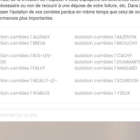
nécessaire ou non de recourir à une dépose de votre toiture, etc. Dans 
oser l’isolation de vos combles perdus en même temps que celui de vot
ormances plus importantes.
ation combles 1
ALLENAY
Isolation combles 1
BAZENTIN
ation combles 1
BREUIL
Isolation combles 1
BROUCHY
ation combles 1
BUS-LES-
Isolation combles 1
CACHY
OIS
Isolation combles 1
DOMMART
ation combles 1
FALVY
Isolation combles 1
HANGARD
ation combles 1
NEUILLY-LE-
Isolation combles 1
SOURDON
ation combles 1
WARLUS
Isolation combles 1
YZEUX