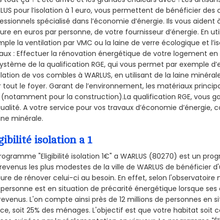
US pour l’isolation à 1 euro, vous permettent de bénéficier des 
essionnels spécialisé dans l’économie d’énergie. Ils vous aident à
ure en euros par personne, de votre fournisseur d’énergie. En uti
ple la ventilation par VMC ou la laine de verre écologique et l’
aux : Effectuer la rénovation énergétique de votre logement en 
ystème de la qualification RGE, qui vous permet par exemple d’
olation de vos combles à WARLUS, en utilisant de la laine minéral
 tout le foyer. Garant de l’environnement, les matériaux principal
 (notamment pour la construction).La qualification RGE, vous g
ualité. A votre service pour vos travaux d’économie d’énergie
aine minérale.
gibilité isolation a 1
rogramme "Eligibilité isolation 1€" a WARLUS (80270) est un pr
revenus les plus modestes de la ville de WARLUS de bénéficier d'
re de rénover celui-ci au besoin. En effet, selon l'observatoire
personne est en situation de précarité énergétique lorsque se
revenus. L'on compte ainsi près de 12 millions de personnes en s
nce, soit 25% des ménages.
L'objectif est que votre habitat soit