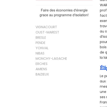
WARL
Faire des économies d'énergie
prof
grace au programme d'isolation!
fact
exem
trav
VIGNACOURT
au s
OUST-MAREST
d’is
BRESLE
pour
PENDE
bois
YONVAL
de q
NIBAS
la l
MONCHY-LAGACHE
ERCHES
Éli
AMIENS
BAIZIEUX
Le p
aux 
mesu
une 
ses 
Fra