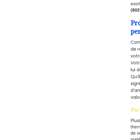
exor
(80
Pr
pe
Comm
de r
votr
Vot
lui 
Qu’i
sign
d’am
valo
Par
Plus
ther
de v
maté