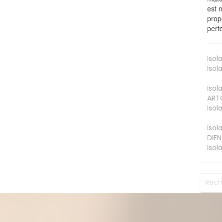
est 
prop
perf
Isol
Isol
Isol
ART
Isol
Isol
DIEN
Isol