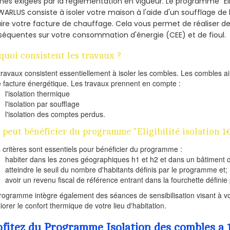
es exigées par la réglementation en vigueur. Le programme "Éligi
WARLUS consiste à isoler votre maison à l'aide d'un soufflage de 
ire votre facture de chauffage. Cela vous permet de réaliser 
équentes sur votre consommation d'énergie (CEE) et de fioul.
quoi consistent les travaux ?
travaux consistent essentiellement à isoler les combles. Les combles 
e facture énergétique. Les travaux prennent en compte :
l'isolation thermique
l'isolation par soufflage
l'isolation des comptes perdus.
 peut bénéficier du programme "Eligibilité isolation 
s critères sont essentiels pour bénéficier du programme :
habiter dans les zones géographiques h1 et h2 et dans un bâtiment d
atteindre le seuil du nombre d'habitants définis par le programme et;
avoir un revenu fiscal de référence entrant dans la fourchette définie p
rogramme intègre également des séances de sensibilisation visant à vo
iorer le confort thermique de votre lieu d'habitation.
ofitez du Programme Isolation des combles a