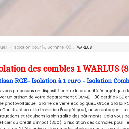
ueil
Isolation pour 1€ Somme-80
WARLUS
olation des combles 1 WARLUS (8
tisan RGE- Isolation à 1 euro - Isolation Co
 vous proposons un dispositif contre la précarité énergétique de
ver un artisan de votre departement SOMME - 80 certifié RGE en 
le photovoltaïque, la laine de verre écologique... Grâce a la loi
a Construction et la
transition Énergétique), nous renforçons la 
tructions et réduisons la sinistralité des bâtiments. Cela vous 
ficier du Crédit d'impôt (30%), à l’isolation des combles pour 1 eu
 tout ça ? L’été arrive et les grandes chaleurs avec ! Les artisans