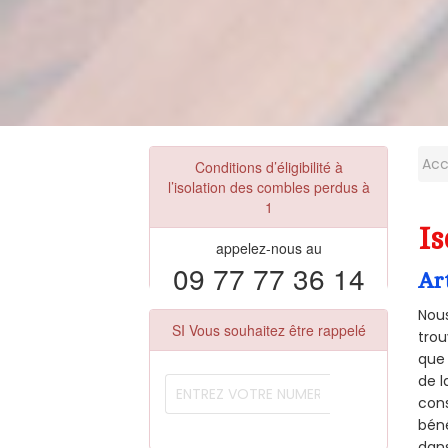
Acc
Conditions d’éligibilité à
l’isolation des combles perdus à
1
Is
appelez-nous au
09 77 77 36 14
Ar
Nous
SI Vous souhaitez être rappelé
trou
que 
de l
cons
béné
dans