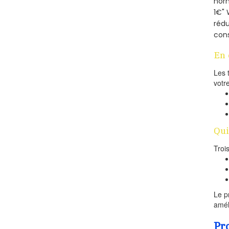
norm
1€" 
rédu
cons
En 
Les 
votr
Qui
Troi
Le p
amél
Pr