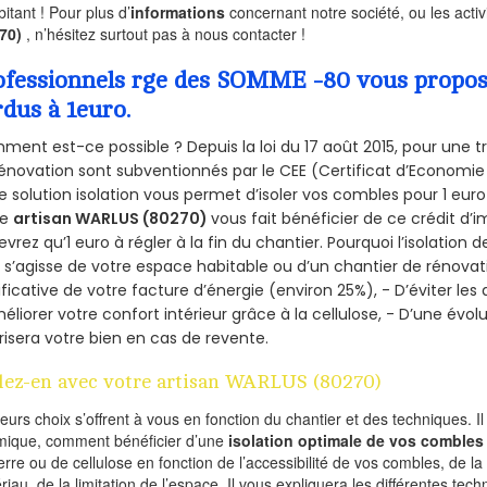
bitant ! Pour plus d’
informations
concernant notre société, ou les act
270)
, n’hésitez surtout pas à nous contacter !
ofessionnels rge des SOMME -80 vous propose 
rdus à 1euro.
ent est-ce possible ? Depuis la loi du 17 août 2015, pour une tr
énovation sont subventionnés par le CEE (Certificat d’Economie
e solution isolation vous permet d’isoler vos combles pour 1 e
re
artisan WARLUS (80270)
vous fait bénéficier de ce crédit d’i
devrez qu’1 euro à régler à la fin du chantier. Pourquoi l’isolation 
l s’agisse de votre espace habitable ou d’un chantier de rénovati
ificative de votre facture d’énergie (environ 25%), - D’éviter le
éliorer votre confort intérieur grâce à la cellulose, - D’une év
risera votre bien en cas de revente.
lez-en avec votre artisan WARLUS (80270)
ieurs choix s’offrent à vous en fonction du chantier et des techniques. I
mique, comment bénéficier d’une
isolation optimale de vos combles
erre ou de cellulose en fonction de l’accessibilité de vos combles, de l
riau, de la limitation de l’espace. Il vous expliquera les différentes techn