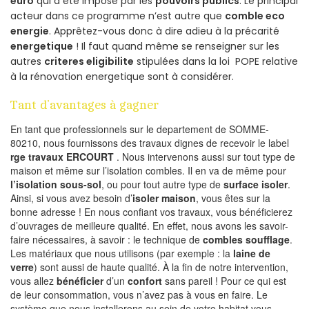
euro
qui a été imposé par les
pouvoirs publics
. Le principal
acteur dans ce programme n’est autre que
comble eco
energie
. Apprêtez-vous donc à dire adieu à la précarité
energetique
! Il faut quand même se renseigner sur les
autres
criteres eligibilite
stipulées dans la loi POPE relative
à la rénovation energetique sont à considérer.
Tant d’avantages à gagner
En tant que professionnels sur le departement de SOMME-
80210, nous fournissons des travaux dignes de recevoir le label
rge travaux ERCOURT
. Nous intervenons aussi sur tout type de
maison et même sur l’isolation combles. Il en va de même pour
l’isolation sous-sol
, ou pour tout autre type de
surface isoler
.
Ainsi, si vous avez besoin d’
isoler maison
, vous êtes sur la
bonne adresse ! En nous confiant vos travaux, vous bénéficierez
d’ouvrages de meilleure qualité. En effet, nous avons les savoir-
faire nécessaires, à savoir : le technique de
combles soufflage
.
Les matériaux que nous utilisons (par exemple : la
laine de
verre
) sont aussi de haute qualité. À la fin de notre intervention,
vous allez
bénéficier
d’un
confort
sans pareil ! Pour ce qui est
de leur consommation, vous n’avez pas à vous en faire. Le
système que nous installerons au sein de votre habitat vous