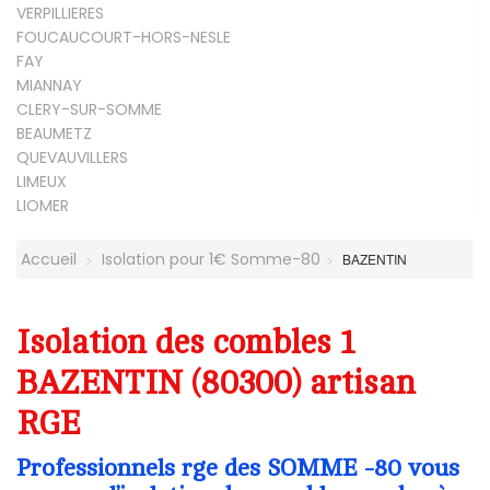
VERPILLIERES
FOUCAUCOURT-HORS-NESLE
FAY
MIANNAY
CLERY-SUR-SOMME
BEAUMETZ
QUEVAUVILLERS
LIMEUX
LIOMER
Accueil
Isolation pour 1€ Somme-80
BAZENTIN
Isolation des combles 1
BAZENTIN (80300) artisan
RGE
Professionnels rge des SOMME -80 vous