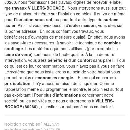
80260, nous fournissons des travaux dignes de recevoir le label
rge travaux VILLERS-BOCAGE
. Nous intervenons aussi sur tout
type de maison et même sur l’isolation combles. Il en va de même
pour
l’isolation sous-sol
, ou pour tout autre type de
surface
isoler
. Ainsi, si vous avez besoin d’
isoler maison
, vous êtes sur
la bonne adresse ! En nous confiant vos travaux, vous
bénéficierez d’ouvrages de meilleure qualité. En effet, nous avons
les savoir-faire nécessaires, à savoir : le technique de
combles
soufflage
. Les matériaux que nous utilisons (par exemple : la
laine de verre
) sont aussi de haute qualité. À la fin de notre
intervention, vous allez
bénéficier
d’un
confort
sans pareil ! Pour
ce qui est de leur consommation, vous n’avez pas à vous en faire.
Le système que nous installerons au sein de votre habitat vous
permettra plus d’
economies energie
. En ce qui concerne le
prix isolation
, il n’y a aucune raison de s’inquiéter. Comme
l’appellation même du programme le montre, le prix n’est surtout
pas exorbitant ! Pour plus d’
informations
concernant notre
société, ou les activités que nous entreprenons à
VILLERS-
BOCAGE (80260)
, n’hésitez surtout pas à nous contacter !
Isolation combles 1
ALLENAY