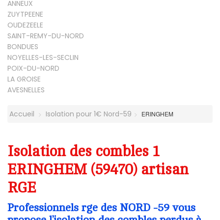
ANNEUX
ZUYTPEENE
OUDEZEELE
SAINT-REMY-DU-NORD
BONDUES
NOYELLES-LES-SECLIN
POIX-DU-NORD
LA GROISE
AVESNELLES
Accueil
Isolation pour 1€ Nord-59
ERINGHEM
Isolation des combles 1
ERINGHEM (59470) artisan
RGE
Professionnels rge des NORD -59 vous
propose l’isolation des combles perdus à