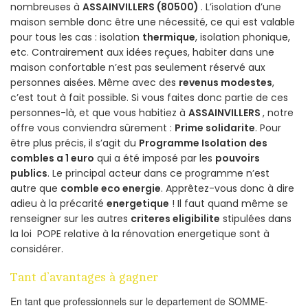
nombreuses à
ASSAINVILLERS (80500)
. L’isolation d’une
maison semble donc être une nécessité, ce qui est valable
pour tous les cas : isolation
thermique
, isolation phonique,
etc. Contrairement aux idées reçues, habiter dans une
maison confortable n’est pas seulement réservé aux
personnes aisées. Même avec des
revenus modestes
,
c’est tout à fait possible. Si vous faites donc partie de ces
personnes-là, et que vous habitiez à
ASSAINVILLERS
, notre
offre vous conviendra sûrement :
Prime solidarite
. Pour
être plus précis, il s’agit du
Programme Isolation des
combles a 1 euro
qui a été imposé par les
pouvoirs
publics
. Le principal acteur dans ce programme n’est
autre que
comble eco energie
. Apprêtez-vous donc à dire
adieu à la précarité
energetique
! Il faut quand même se
renseigner sur les autres
criteres eligibilite
stipulées dans
la loi POPE relative à la rénovation energetique sont à
considérer.
Tant d’avantages à gagner
En tant que professionnels sur le departement de SOMME-