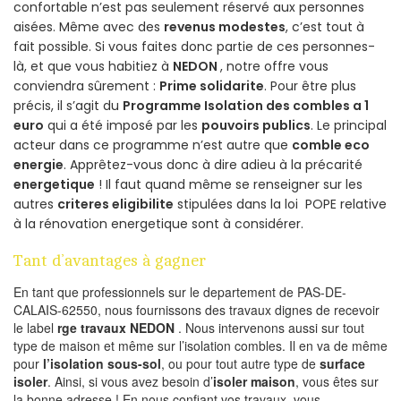
confortable n’est pas seulement réservé aux personnes
aisées. Même avec des
revenus modestes
, c’est tout à
fait possible. Si vous faites donc partie de ces personnes-
là, et que vous habitiez à
NEDON
, notre offre vous
conviendra sûrement :
Prime solidarite
. Pour être plus
précis, il s’agit du
Programme Isolation des combles a 1
euro
qui a été imposé par les
pouvoirs publics
. Le principal
acteur dans ce programme n’est autre que
comble eco
energie
. Apprêtez-vous donc à dire adieu à la précarité
energetique
! Il faut quand même se renseigner sur les
autres
criteres eligibilite
stipulées dans la loi POPE relative
à la rénovation energetique sont à considérer.
Tant d’avantages à gagner
En tant que professionnels sur le departement de PAS-DE-
CALAIS-62550, nous fournissons des travaux dignes de recevoir
le label
rge travaux NEDON
. Nous intervenons aussi sur tout
type de maison et même sur l’isolation combles. Il en va de même
pour
l’isolation sous-sol
, ou pour tout autre type de
surface
isoler
. Ainsi, si vous avez besoin d’
isoler maison
, vous êtes sur
la bonne adresse ! En nous confiant vos travaux, vous