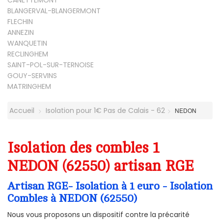
CANETTEMONT
BLANGERVAL-BLANGERMONT
FLECHIN
ANNEZIN
WANQUETIN
RECLINGHEM
SAINT-POL-SUR-TERNOISE
GOUY-SERVINS
MATRINGHEM
Accueil
Isolation pour 1€ Pas de Calais - 62
NEDON
Isolation des combles 1
NEDON (62550) artisan RGE
Artisan RGE- Isolation à 1 euro - Isolation
Combles à NEDON (62550)
Nous vous proposons un dispositif contre la précarité