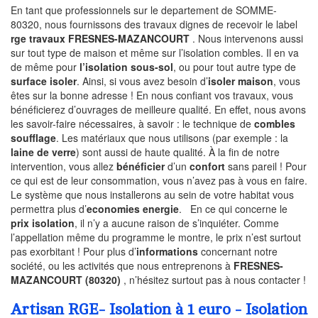
En tant que professionnels sur le departement de SOMME-
80320, nous fournissons des travaux dignes de recevoir le label
rge travaux FRESNES-MAZANCOURT
. Nous intervenons aussi
sur tout type de maison et même sur l’isolation combles. Il en va
de même pour
l’isolation sous-sol
, ou pour tout autre type de
surface isoler
. Ainsi, si vous avez besoin d’
isoler maison
, vous
êtes sur la bonne adresse ! En nous confiant vos travaux, vous
bénéficierez d’ouvrages de meilleure qualité. En effet, nous avons
les savoir-faire nécessaires, à savoir : le technique de
combles
soufflage
. Les matériaux que nous utilisons (par exemple : la
laine de verre
) sont aussi de haute qualité. À la fin de notre
intervention, vous allez
bénéficier
d’un
confort
sans pareil ! Pour
ce qui est de leur consommation, vous n’avez pas à vous en faire.
Le système que nous installerons au sein de votre habitat vous
permettra plus d’
economies energie
. En ce qui concerne le
prix isolation
, il n’y a aucune raison de s’inquiéter. Comme
l’appellation même du programme le montre, le prix n’est surtout
pas exorbitant ! Pour plus d’
informations
concernant notre
société, ou les activités que nous entreprenons à
FRESNES-
MAZANCOURT (80320)
, n’hésitez surtout pas à nous contacter !
Artisan RGE- Isolation à 1 euro - Isolation