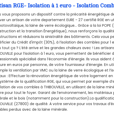
tisan RGE- Isolation à 1 euro - Isolation Co
 vous proposons un dispositif contre la précarité énergétique de
ver un artisan de votre departement EURE - 27 certifié RGE en ut
hotovoltaïque, la laine de verre écologique... Grâce a la loi POPE
truction et la
transition Énergétique), nous renforçons la quali
tructions et réduisons la sinistralité des bâtiments. Cela vous 
ficier du Crédit d'impôt (30%), à l’isolation des combles pour 1 eu
 tout ça ? L’été arrive et les grandes chaleurs avec ! Les artisans
OUVILLE pour l’isolation à 1 euro, vous permettent de bénéficier 
essionnels spécialisé dans l’économie d’énergie. Ils vous aident à
ure en euros par personne, de votre fournisseur d’énergie. En uti
ple la ventilation par VMC ou la laine de verre écologique et l’
aux : Effectuer la rénovation énergétique de votre logement en 
ystème de la qualification RGE, qui vous permet par exemple d’
olation de vos combles à THIBOUVILLE, en utilisant de la laine mi
ire pour tout le foyer. Garant de l’environnement, les matériaux p
rale et le bois (notamment pour la construction).La qualificati
OUVILLE (27800) de qualité. A votre service pour vos travaux d
les perdus avec de la laine minérale.