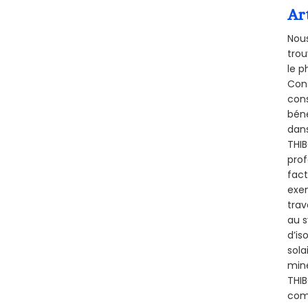
Ar
Nous
trou
le p
Cons
cons
béné
dans
THIB
prof
fact
exem
trav
au s
d’is
sola
miné
THIB
comb