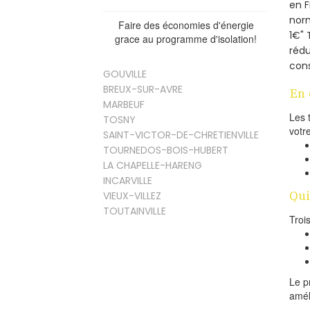
en 
norm
Faire des économies d'énergie
1€" 
grace au programme d'isolation!
rédu
cons
GOUVILLE
BREUX-SUR-AVRE
En 
MARBEUF
Les 
TOSNY
votr
SAINT-VICTOR-DE-CHRETIENVILLE
TOURNEDOS-BOIS-HUBERT
LA CHAPELLE-HARENG
INCARVILLE
Qui
VIEUX-VILLEZ
TOUTAINVILLE
Troi
Le p
amél