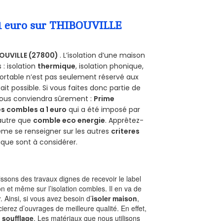
a 1 euro sur THIBOUVILLE
OUVILLE (27800)
. L’isolation d’une maison
 : isolation
thermique
, isolation phonique,
ortable n’est pas seulement réservé aux
 fait possible. Si vous faites donc partie de
 vous conviendra sûrement :
Prime
s combles a 1 euro
qui a été imposé par
 autre que
comble eco energie
. Apprêtez-
ême se renseigner sur les autres
criteres
ique sont à considérer.
sons des travaux dignes de recevoir le label
n et même sur l’isolation combles. Il en va de
r
. Ainsi, si vous avez besoin d’
isoler maison
,
ierez d’ouvrages de meilleure qualité. En effet,
 soufflage
. Les matériaux que nous utilisons