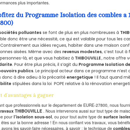
ormances plus importantes.
ofitez du Programme Isolation des combles 
7800)
sociétés polluantes
se font de plus en plus nombreuses à
THIB
le donc être une nécessité, ce qui est valable pour tous les cas
 Contrairement aux idées reçues, habiter dans une maison conf
sonnes aisées. Même avec des
revenus modestes
, c’est tout à
personnes-là, et que vous habitiez à
THIBOUVILLE
, notre offre
darite
. Pour être plus précis, il s’agit du
Programme Isolation de
pouvoirs publics
. Le principal acteur dans ce programme n’est
 donc à dire adieu à la précarité
energetique
! Il faut quand m
ibilite
stipulées dans la loi POPE relative à la rénovation energet
t d’avantages à gagner
ant que professionnels sur le departement de EURE-27800, nous fournis
 travaux THIBOUVILLE
. Nous intervenons aussi sur tout type de maiso
e pour
l’isolation sous-sol
, ou pour tout autre type de
surface isole
 êtes sur la bonne adresse ! En nous confiant vos travaux, vous bénéfic
 avons les savoir-faire nécessaires, à savoir : le technique de
combles