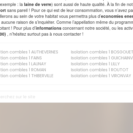
 exemple : la
laine de verre
) sont aussi de haute qualité. À la fin de no
ort
sans pareil ! Pour ce qui est de leur consommation, vous n’avez p
allerons au sein de votre habitat vous permettra plus d’
economies ener
a aucune raison de s’inquiéter. Comme l’appellation même du programme 
bitant ! Pour plus d’
informations
concernant notre société, ou les act
800)
, n’hésitez surtout pas à nous contacter !
ation combles 1
AUTHEVERNES
Isolation combles 1
BOSGOUE
ation combles 1
FAINS
Isolation combles 1
GUICHAINVI
ation combles 1
LAUNAY
Isolation combles 1
LILLY
ation combles 1
ROMAN
Isolation combles 1
ROUTOT
ation combles 1
THIBERVILLE
Isolation combles 1
VIRONVAY