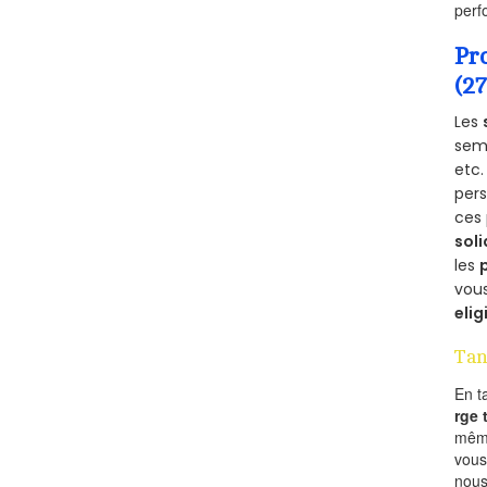
perf
Pr
(2
Les
semb
etc.
per
ces 
soli
les
vous
elig
Tan
En t
rge
mêm
vous
nous