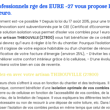
ofessionnels rge des EURE -27 vous propose l
euro.
ent est-ce possible ? Depuis la loi du 17 août 2015, pour une tr
énovation sont subventionnés par le CEE (Certificat d’Economie
e solution isolation vous permet d’isoler vos combles pour 1 e
re
artisan THIBOUVILLE (27800)
vous fait bénéficier de ce crédit
ui devrez qu’1 euro à régler à la fin du chantier. Pourquoi l’isolati
’il s’agisse de votre espace habitable ou d’un chantier de rénova
ificative de votre facture d’énergie (environ 25%), - D’éviter le
éliorer votre confort intérieur grâce à la cellulose, - D’une év
risera votre bien en cas de revente.
lez-en avec votre artisan THIBOUVILLE (27800)
ieurs choix s’offrent à vous en fonction du chantier et des techniques. I
mique, comment bénéficier d’une
isolation optimale de vos combles
erre ou de cellulose en fonction de l’accessibilité de vos combles, de l
riau, de la limitation de l’espace. Il vous expliquera les différentes techn
nécessaire ou non de recourir à une dépose de votre toiture, etc. Dans 
oser l’isolation de vos combles perdus en même temps que celui de vot