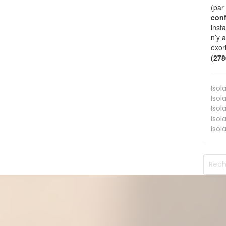
(par
conf
inst
n’y 
exor
(27
Isol
Isol
Isol
Isol
Isol