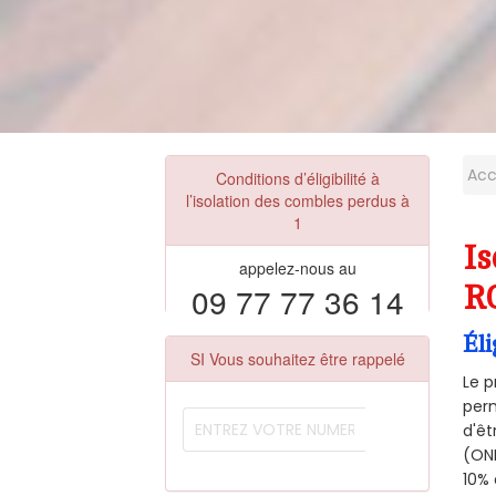
Acc
Conditions d’éligibilité à
l’isolation des combles perdus à
1
Is
appelez-nous au
09 77 77 36 14
R
Éli
SI Vous souhaitez être rappelé
Le p
perm
d'êt
(ONE
10% 