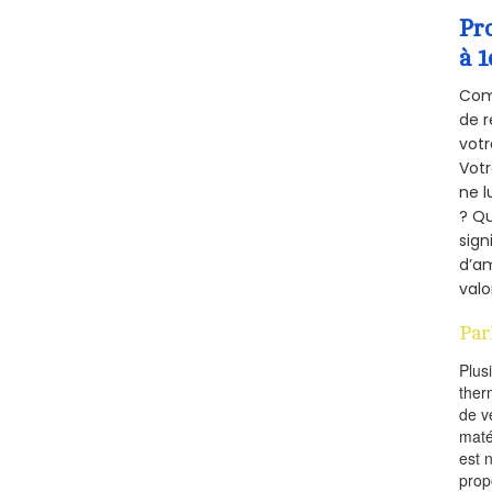
Pr
à 1
Comm
de r
votr
Vot
ne l
? Qu
sign
d’am
valo
Par
Plus
ther
de v
maté
est 
prop