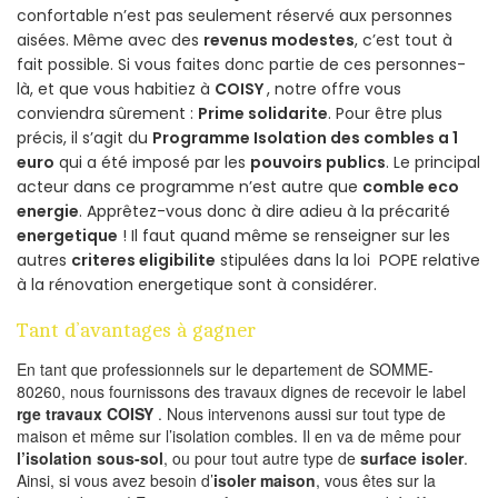
confortable n’est pas seulement réservé aux personnes
aisées. Même avec des
revenus modestes
, c’est tout à
fait possible. Si vous faites donc partie de ces personnes-
là, et que vous habitiez à
COISY
, notre offre vous
conviendra sûrement :
Prime solidarite
. Pour être plus
précis, il s’agit du
Programme Isolation des combles a 1
euro
qui a été imposé par les
pouvoirs publics
. Le principal
acteur dans ce programme n’est autre que
comble eco
energie
. Apprêtez-vous donc à dire adieu à la précarité
energetique
! Il faut quand même se renseigner sur les
autres
criteres eligibilite
stipulées dans la loi POPE relative
à la rénovation energetique sont à considérer.
Tant d’avantages à gagner
En tant que professionnels sur le departement de SOMME-
80260, nous fournissons des travaux dignes de recevoir le label
rge travaux COISY
. Nous intervenons aussi sur tout type de
maison et même sur l’isolation combles. Il en va de même pour
l’isolation sous-sol
, ou pour tout autre type de
surface isoler
.
Ainsi, si vous avez besoin d’
isoler maison
, vous êtes sur la