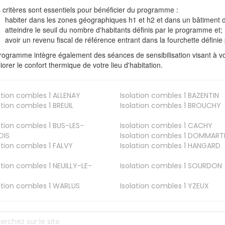
s critères sont essentiels pour bénéficier du programme :
habiter dans les zones géographiques h1 et h2 et dans un bâtiment d
atteindre le seuil du nombre d'habitants définis par le programme et;
avoir un revenu fiscal de référence entrant dans la fourchette définie p
rogramme intègre également des séances de sensibilisation visant à vo
iorer le confort thermique de votre lieu d'habitation.
ation combles 1
ALLENAY
Isolation combles 1
BAZENTIN
ation combles 1
BREUIL
Isolation combles 1
BROUCHY
ation combles 1
BUS-LES-
Isolation combles 1
CACHY
OIS
Isolation combles 1
DOMMART
ation combles 1
FALVY
Isolation combles 1
HANGARD
ation combles 1
NEUILLY-LE-
Isolation combles 1
SOURDON
ation combles 1
WARLUS
Isolation combles 1
YZEUX