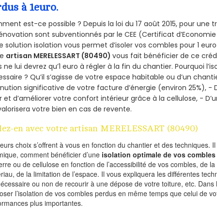
rdus à 1euro.
ent est-ce possible ? Depuis la loi du 17 août 2015, pour une tr
énovation sont subventionnés par le CEE (Certificat d’Economie
e solution isolation vous permet d’isoler vos combles pour 1 e
re
artisan MERELESSART (80490)
vous fait bénéficier de ce crédi
 ne lui devrez qu’1 euro à régler à la fin du chantier. Pourquoi l’i
ssaire ? Qu’il s’agisse de votre espace habitable ou d’un chantie
nution significative de votre facture d’énergie (environ 25%), - 
r et d’améliorer votre confort intérieur grâce à la cellulose, -
valorisera votre bien en cas de revente.
lez-en avec votre artisan MERELESSART (80490)
ieurs choix s’offrent à vous en fonction du chantier et des techniques. I
mique, comment bénéficier d’une
isolation optimale de vos combles
erre ou de cellulose en fonction de l’accessibilité de vos combles, de l
riau, de la limitation de l’espace. Il vous expliquera les différentes techn
nécessaire ou non de recourir à une dépose de votre toiture, etc. Dans 
oser l’isolation de vos combles perdus en même temps que celui de vot
ormances plus importantes.