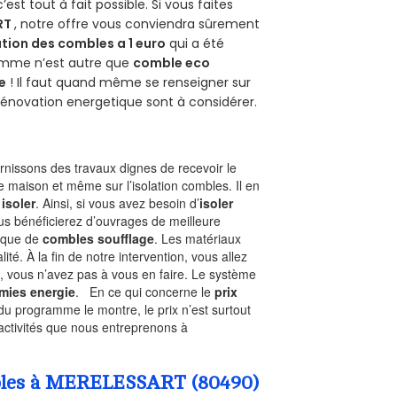
 c’est tout à fait possible. Si vous faites
RT
, notre offre vous conviendra sûrement
tion des combles a 1 euro
qui a été
ramme n’est autre que
comble eco
e
! Il faut quand même se renseigner sur
a rénovation energetique sont à considérer.
nissons des travaux dignes de recevoir le
e maison et même sur l’isolation combles. Il en
 isoler
. Ainsi, si vous avez besoin d’
isoler
ous bénéficierez d’ouvrages de meilleure
nique de
combles soufflage
. Les matériaux
ité. À la fin de notre intervention, vous allez
, vous n’avez pas à vous en faire. Le système
mies energie
. En ce qui concerne le
prix
du programme le montre, le prix n’est surtout
activités que nous entreprenons à
ombles à MERELESSART (80490)