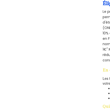
Éli
Le p
perm
d'êt
(ONE
10% 
en 
norm
1€" 
rédu
cons
En 
Les 
votr
Qui