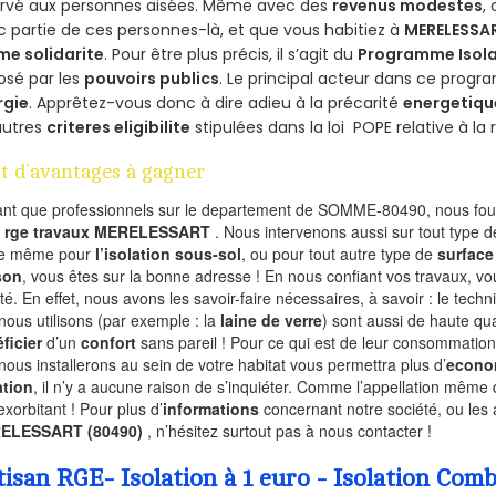
ervé aux personnes aisées. Même avec des
revenus modestes
,
 partie de ces personnes-là, et que vous habitiez à
MERELESSA
me solidarite
. Pour être plus précis, il s’agit du
Programme Isola
osé par les
pouvoirs publics
. Le principal acteur dans ce prog
rgie
. Apprêtez-vous donc à dire adieu à la précarité
energetiqu
autres
criteres eligibilite
stipulées dans la loi POPE relative à l
t d’avantages à gagner
ant que professionnels sur le departement de SOMME-80490, nous four
l
rge travaux MERELESSART
. Nous intervenons aussi sur tout type d
de même pour
l’isolation sous-sol
, ou pour tout autre type de
surface
son
, vous êtes sur la bonne adresse ! En nous confiant vos travaux, v
ité. En effet, nous avons les savoir-faire nécessaires, à savoir : le tech
nous utilisons (par exemple : la
laine de verre
) sont aussi de haute qual
ficier
d’un
confort
sans pareil ! Pour ce qui est de leur consommation
nous installerons au sein de votre habitat vous permettra plus d’
econo
ation
, il n’y a aucune raison de s’inquiéter. Comme l’appellation même 
exorbitant ! Pour plus d’
informations
concernant notre société, ou les 
ELESSART (80490)
, n’hésitez surtout pas à nous contacter !
tisan RGE- Isolation à 1 euro - Isolation C