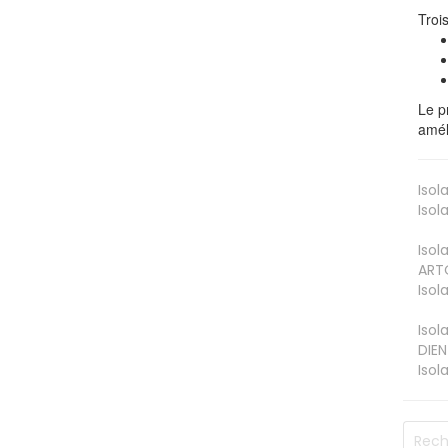
Troi
Le p
amél
Isol
Isol
Isol
ART
Isol
Isol
DIEN
Isol