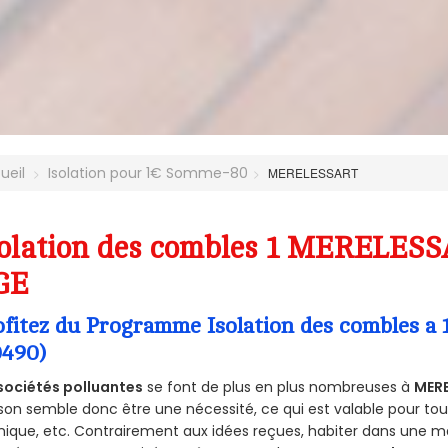
ueil
Isolation pour 1€ Somme-80
MERELESSART
olation des combles 1 MERELESS
GE
ofitez du Programme Isolation des combles 
0490)
sociétés polluantes
se font de plus en plus nombreuses à
MER
on semble donc être une nécessité, ce qui est valable pour tous 
ique, etc. Contrairement aux idées reçues, habiter dans une m