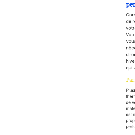
pe
Comm
de r
votr
Vot
Vous
néce
dimi
hive
qui 
Par
Plus
ther
de v
maté
est 
prop
perf