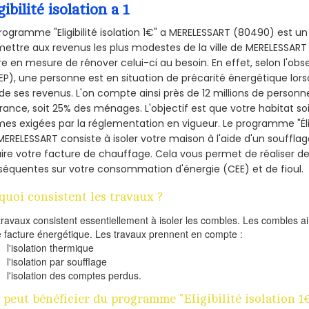
gibilité isolation a 1
rogramme "Eligibilité isolation 1€" a MERELESSART (80490) est 
ettre aux revenus les plus modestes de la ville de MERELESSART 
re en mesure de rénover celui-ci au besoin. En effet, selon l'ob
P), une personne est en situation de précarité énergétique lo
de ses revenus. L'on compte ainsi près de 12 millions de personn
France, soit 25% des ménages.
L'objectif est que votre habitat s
es exigées par la réglementation en vigueur. Le programme "Éligi
MERELESSART consiste à isoler votre maison à l'aide d'un soufflag
ire votre facture de chauffage. Cela vous permet de réaliser 
équentes sur votre consommation d'énergie (CEE) et de fioul.
quoi consistent les travaux ?
travaux consistent essentiellement à isoler les combles. Les combles 
e facture énergétique. Les travaux prennent en compte :
l'isolation thermique
l'isolation par soufflage
l'isolation des comptes perdus.
 peut bénéficier du programme "Eligibilité isolation