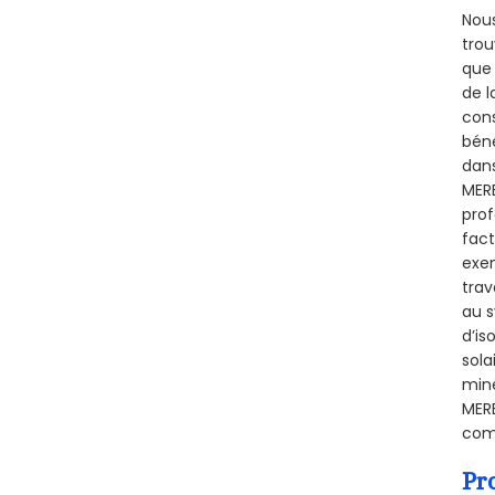
Nous
trou
que 
de l
cons
béné
dans
MERE
prof
fact
exem
trav
au s
d’is
sola
miné
MERE
comb
Pr