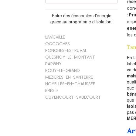
rés
donc
:
Pri
Faire des économies d'énergie
imp
grace au programme d'isolation!
ene
les 
LAVIEVILLE
OCCOCHES
Tan
PONCHES-ESTRUVAL
QUESNOY-LE-MONTANT
En t
labe
PARGNY
va 
ROUY-LE-GRAND
mai
MEZIERES-EN-SANTERRE
qual
NOYELLES-EN-CHAUSSEE
que 
BRESLE
béné
GUYENCOURT-SAULCOURT
que 
isol
pas 
MER
Ar