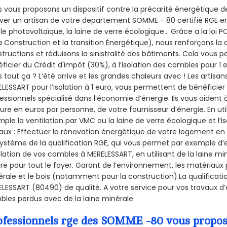
 vous proposons un dispositif contre la précarité énergétique de
ver un artisan de votre departement SOMME - 80 certifié RGE en 
le photovoltaïque, la laine de verre écologique... Grâce a la loi
a Construction et la
transition Énergétique), nous renforçons la 
tructions et réduisons la sinistralité des bâtiments. Cela vous 
ficier du Crédit d'impôt (30%), à l’isolation des combles pour 1 eu
 tout ça ? L’été arrive et les grandes chaleurs avec ! Les artisans
LESSART pour l’isolation à 1 euro, vous permettent de bénéficier
essionnels spécialisé dans l’économie d’énergie. Ils vous aident à
ure en euros par personne, de votre fournisseur d’énergie. En uti
ple la ventilation par VMC ou la laine de verre écologique et l’
aux : Effectuer la rénovation énergétique de votre logement en 
ystème de la qualification RGE, qui vous permet par exemple d’
olation de vos combles à MERELESSART, en utilisant de la laine m
ire pour tout le foyer. Garant de l’environnement, les matériaux p
rale et le bois (notamment pour la construction).La qualificati
LESSART (80490) de qualité. A votre service pour vos travaux 
les perdus avec de la laine minérale.
ofessionnels rge des SOMME -80 vous propose 