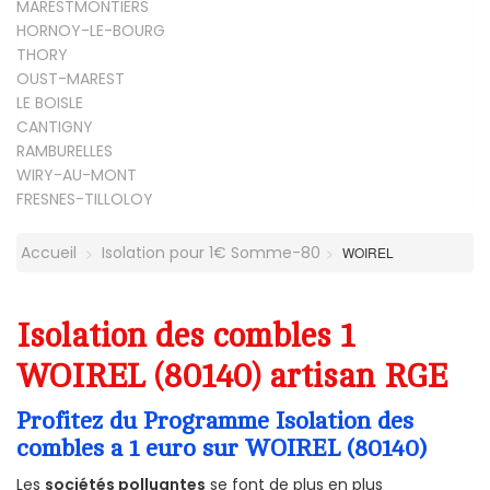
MARESTMONTIERS
HORNOY-LE-BOURG
THORY
OUST-MAREST
LE BOISLE
CANTIGNY
RAMBURELLES
WIRY-AU-MONT
FRESNES-TILLOLOY
Accueil
Isolation pour 1€ Somme-80
WOIREL
Isolation des combles 1
WOIREL (80140) artisan RGE
Profitez du Programme Isolation des
combles a 1 euro sur WOIREL (80140)
Les
sociétés polluantes
se font de plus en plus