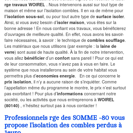
rge travaux WOIREL
. Nous intervenons aussi sur tout type de
maison et même sur l’isolation combles. Il en va de même pour
l’isolation sous-sol
, ou pour tout autre type de
surface isoler
.
Ainsi, si vous avez besoin d’
isoler maison
, vous êtes sur la
bonne adresse ! En nous confiant vos travaux, vous bénéficierez
d’ouvrages de meilleure qualité. En effet, nous avons les savoir-
faire nécessaires, à savoir : le technique de
combles soufflage
.
Les matériaux que nous utilisons (par exemple : la
laine de
verre
) sont aussi de haute qualité. À la fin de notre intervention,
vous allez
bénéficier
d’un
confort
sans pareil ! Pour ce qui est
de leur consommation, vous n’avez pas à vous en faire. Le
système que nous installerons au sein de votre habitat vous
permettra plus d’
economies energie
. En ce qui concerne le
prix isolation
, il n’y a aucune raison de s’inquiéter. Comme
l’appellation même du programme le montre, le prix n’est surtout
pas exorbitant ! Pour plus d’
informations
concernant notre
société, ou les activités que nous entreprenons à
WOIREL
(80140)
, n’hésitez surtout pas à nous contacter !
Professionnels rge des SOMME -80 vous
propose l’isolation des combles perdus à
1euro.