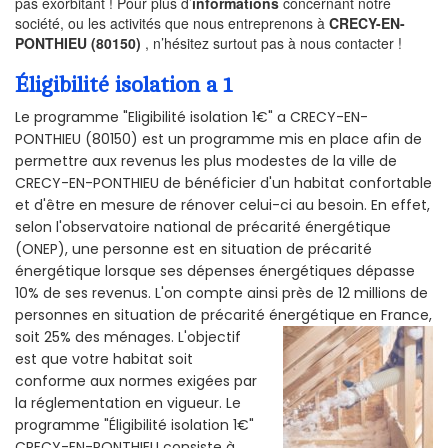
pas exorbitant ! Pour plus d’
informations
concernant notre
société, ou les activités que nous entreprenons à
CRECY-EN-
PONTHIEU (80150)
, n’hésitez surtout pas à nous contacter !
Éligibilité isolation a 1
Le programme "Eligibilité isolation 1€" a CRECY-EN-
PONTHIEU (80150) est un programme mis en place afin de
permettre aux revenus les plus modestes de la ville de
CRECY-EN-PONTHIEU de bénéficier d'un habitat confortable
et d'être en mesure de rénover celui-ci au besoin. En effet,
selon l'observatoire national de précarité énergétique
(ONEP), une personne est en situation de précarité
énergétique lorsque ses dépenses énergétiques dépasse
10% de ses revenus. L'on compte ainsi près de 12 millions de
personnes en situation de précarité énergétique en France,
soit 25% des ménages.
L'objectif
est que votre habitat soit
conforme aux normes exigées par
la réglementation en vigueur. Le
programme "Éligibilité isolation 1€"
CRECY-EN-PONTHIEU consiste à