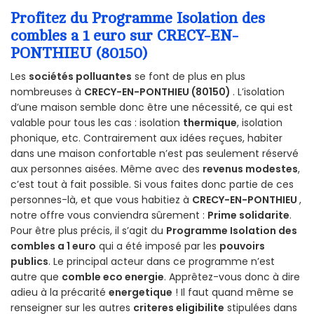
Profitez du Programme Isolation des
combles a 1 euro sur CRECY-EN-
PONTHIEU (80150)
Les
sociétés polluantes
se font de plus en plus
nombreuses à
CRECY-EN-PONTHIEU (80150)
. L’isolation
d’une maison semble donc être une nécessité, ce qui est
valable pour tous les cas : isolation
thermique
, isolation
phonique, etc. Contrairement aux idées reçues, habiter
dans une maison confortable n’est pas seulement réservé
aux personnes aisées. Même avec des
revenus modestes
,
c’est tout à fait possible. Si vous faites donc partie de ces
personnes-là, et que vous habitiez à
CRECY-EN-PONTHIEU
,
notre offre vous conviendra sûrement :
Prime solidarite
.
Pour être plus précis, il s’agit du
Programme Isolation des
combles a 1 euro
qui a été imposé par les
pouvoirs
publics
. Le principal acteur dans ce programme n’est
autre que
comble eco energie
. Apprêtez-vous donc à dire
adieu à la précarité
energetique
! Il faut quand même se
renseigner sur les autres
criteres eligibilite
stipulées dans