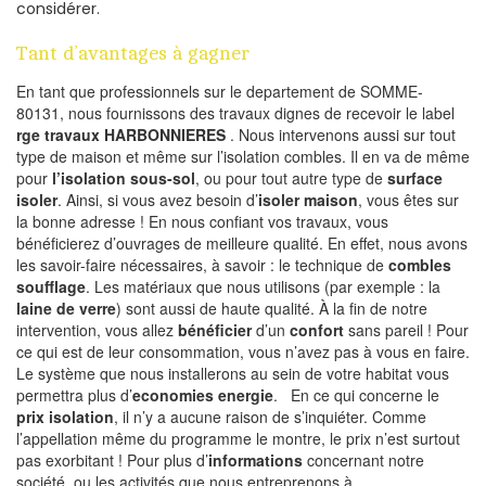
considérer.
Tant d’avantages à gagner
En tant que professionnels sur le departement de SOMME-
80131, nous fournissons des travaux dignes de recevoir le label
rge travaux HARBONNIERES
. Nous intervenons aussi sur tout
type de maison et même sur l’isolation combles. Il en va de même
pour
l’isolation sous-sol
, ou pour tout autre type de
surface
isoler
. Ainsi, si vous avez besoin d’
isoler maison
, vous êtes sur
la bonne adresse ! En nous confiant vos travaux, vous
bénéficierez d’ouvrages de meilleure qualité. En effet, nous avons
les savoir-faire nécessaires, à savoir : le technique de
combles
soufflage
. Les matériaux que nous utilisons (par exemple : la
laine de verre
) sont aussi de haute qualité. À la fin de notre
intervention, vous allez
bénéficier
d’un
confort
sans pareil ! Pour
ce qui est de leur consommation, vous n’avez pas à vous en faire.
Le système que nous installerons au sein de votre habitat vous
permettra plus d’
economies energie
. En ce qui concerne le
prix isolation
, il n’y a aucune raison de s’inquiéter. Comme
l’appellation même du programme le montre, le prix n’est surtout
pas exorbitant ! Pour plus d’
informations
concernant notre
société, ou les activités que nous entreprenons à